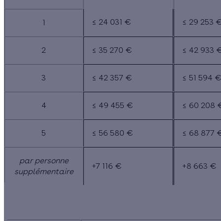
≤ 24 031 €
≤ 29 253 
1
2
≤ 35 270 €
≤ 42 933 
3
≤ 42 357 €
≤ 51 594 
4
≤ 49 455 €
≤ 60 208 
5
≤ 56 580 €
≤ 68 877 
par personne
+7 116 €
+8 663 €
supplémentaire