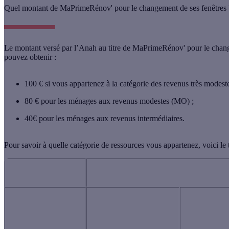
Quel montant de MaPrimeRénov' pour le changement de ses fenêtres 
Le montant versé par l’Anah au titre de MaPrimeRénov' pour le chang
pouvez obtenir :
100 €
si vous appartenez à la catégorie des revenus très modes
80 €
pour les ménages aux revenus modestes (MO) ;
40€
pour les ménages aux revenus intermédiaires.
Pour savoir à quelle catégorie de ressources vous appartenez, voici le
ÎLE-DE-FRANCE
PERSONNES
REVENUS TRÈS
REVE
COMPOSANT LE
MODESTES
MODE
FOYER