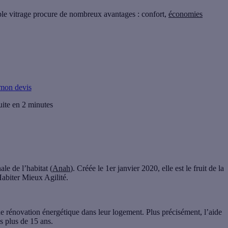
ple vitrage procure de nombreux avantages : confort,
économies
 mon devis
uite en 2 minutes
le de l’habitat (
Anah
). Créée le 1er janvier 2020, elle est le fruit de la
 Habiter Mieux Agilité.
e rénovation énergétique dans leur logement. Plus précisément, l’aide
is
plus de 15 ans
.