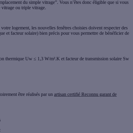
remplacement du simple vitrage”. Vous n’êtes donc éligible
que si vous
vitrage ou triple vitrage
.
de votre logement, les nouvelles fenêtres choisies doivent respecter
des
ue et facteur solaire) bien précis pour vous permettre de bénéficier de
sion thermique Uw ≤ 1,3 W/m².K et facteur de transmission solaire Sw
toirement être réalisés par un
artisan certifié Reconnu garant de
s
: