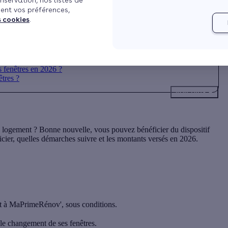
nservation, nos listes de
ent vos préférences,
s cookies
.
fenêtres en 2026 ?
tres ?
Voir plus
re logement ? Bonne nouvelle, vous pouvez bénéficier
du dispositif
ier, quelles démarches suivre et les montants versés en 2026.
it à MaPrimeRénov'
, sous conditions.
e changement de ses fenêtres.