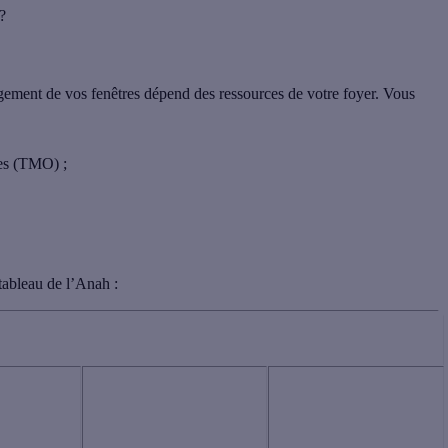
?
ement de vos fenêtres dépend des ressources de votre foyer. Vous
tes (TMO) ;
 tableau de l’Anah :
NUS
REVENUS
REVENUS
STES
INTERMÉDIAIRES
SUPÉRIEURS