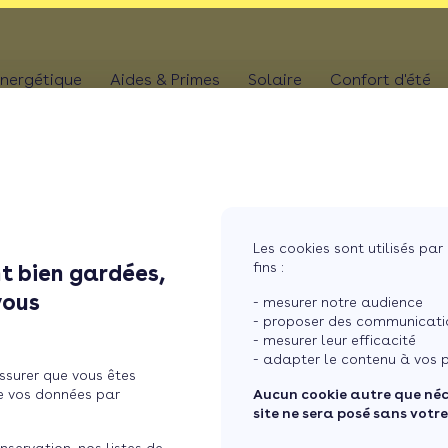
nergétique
Aides & Primes
Solaire
Confort d'été
N
CHAUFFAGE
Kit solaire plug & p
Climatis
Aides chaudière
les
Pompe à chaleur
Panneaux solaires
Climatis
Aides rénovation toiture
photovoltaïques
Poêle
Aides combles perdus
Film sol
Système solaire co
MaPrimeRénov' poêle à granulés
res
Chaudière
Les cookies sont utilisés par 
Aides chauffe-eau
Pergola
Chauffe-eau solair
fins :
t bien gardées,
thermodynamique
Chauffe-eau thermodyn
...
Store b
vous
Batterie panneaux 
- mesurer notre audience
Dépannage chauffage
- proposer des communicatio
- mesurer leur efficacité
 MaPrimeRénov’ pour
- adapter le contenu à vos p
ssurer que vous êtes
2026 ?
e vos données par
Aucun cookie autre que né
site ne sera posé sans votr