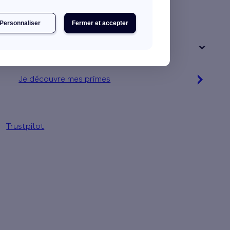
Une maison
Un appartement
Personnaliser
Fermer et accepter
Votre logement a été construit :
+ de 15 ans
Je découvre mes primes
Simulation gratuite en 2 minutes
Trustpilot