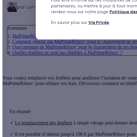
Pour être informé sur les modalités de co
partenaires, ou mettre à jour à tout mom
par
Lorraine Véron
8 min de lecture
rendez-vous sur notre page
Politique de
En savoir plus sur
Vie Privée
.
Sommaire
MaPrimeRénov’ : qu’est-ce que c’est ?
Comment obtenir ma MaPrimeRénov’ pour le changement de ses 
Quel montant de MaPrimeRénov' pour le changement de ses fenê
Quelles fenêtres ne sont pas éligibles à MaPrimeRénov' ?
Vous voulez remplacer vos fenêtres pour améliorer l’isolation de vot
MaPrimeRénov’
pour réduire vos frais. Découvrez comment en bénéfic
En résumé :
✓
Le remplacement des fenêtres
à simple vitrage
peut donner dro
✓
Il
est possible d’obtenir jusqu'à
100 €
par MaPrimeRénov pour l