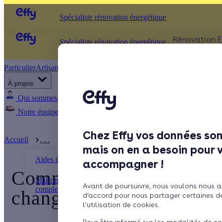
Spécialiste rénovation énergétique
Rénovation E
Spécialiste rénovation énergétique
Particulier
Artisan / installateur
Entreprise / collectivité
ISOLATIO
À propos
Comb
Qui sommes-nous ?
Pourquoi Effy ?
Notre mission
Murs
Notre équipe
Rejoignez-nous
Presse
Fenêt
Chez Effy vos données son
Sols
Accueil
. . .
Comment bénéficier de MaPrimeRénov’ pour chan 
mais on en a besoin pour 
Aides énergétiques
accompagner !
Comment bénéficier de
MaPrimeRénov' : le guide
Avant de poursuivre, nous voulons nous a
complet des aides
changer ses fenêtres en 
d’accord pour nous partager certaines d
l’utilisation de cookies.