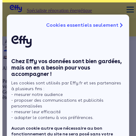
Spécialiste rénovation énergétique
Cookies essentiels seulement
Spécialiste rénovation énergétique
Particulier
Artisan / installateur
Entreprise / collectivité
À propos
Qui sommes-nous ?
Pourquoi Effy ?
Notre mission
Notre équipe
Rejoignez-nous
Presse
Chez Effy vos données sont bien gardées,
mais on en a besoin pour vous
Allianz Assistance Chauffage et Electricité : on vous couvre
accompagner !
Panne de chauffage en plein hiver ou coupure d’électricité ? Ne
Les cookies sont utilisés par Effy.fr et ses partenaires
vous laissez plus surprendre !
à plusieurs fins :
Grâce au contrat d’assistance proposé par Allianz Assistance, vous
- mesurer notre audience
êtes couvert en cas d’imprévu.
- proposer des communications et publicités
personnalisées
- mesurer leur efficacité
47,88 € TTC par an, facturés en une seule fois
(soit 3,99 €
- adapter le contenu à vos préférences.
TTC/mois)
Aucun cookie autre que nécessaire au bon
fonctionnement du site ne sera posé sans votre