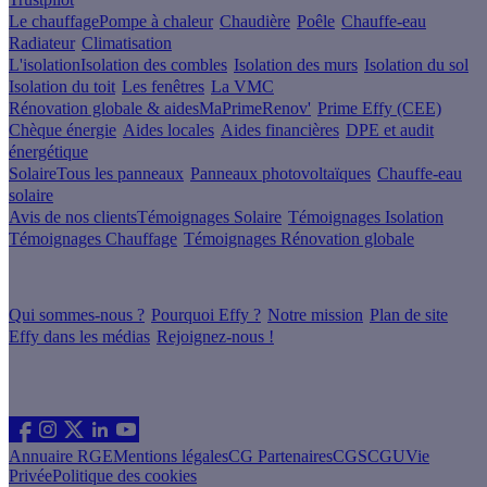
Le chauffage
Pompe à chaleur
Chaudière
Poêle
Chauffe-eau
Radiateur
Climatisation
L'isolation
Isolation des combles
Isolation des murs
Isolation du sol
Isolation du toit
Les fenêtres
La VMC
Rénovation globale & aides
MaPrimeRenov'
Prime Effy (CEE)
Chèque énergie
Aides locales
Aides financières
DPE et audit
énergétique
Solaire
Tous les panneaux
Panneaux photovoltaïques
Chauffe-eau
solaire
Avis de nos clients
Témoignages Solaire
Témoignages Isolation
Témoignages Chauffage
Témoignages Rénovation globale
À propos
Qui sommes-nous ?
Pourquoi Effy ?
Notre mission
Plan de site
Effy dans les médias
Rejoignez-nous !
Les sites du groupe Effy
Suivez nous
Annuaire RGE
Mentions légales
CG Partenaires
CGS
CGU
Vie
Privée
Politique des cookies