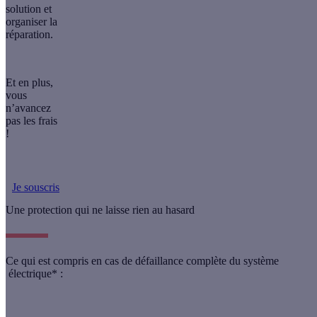
solution et
organiser la
réparation.
Et en plus,
vous
n’avancez
pas les frais
!
Je souscris
Une protection qui ne laisse rien au hasard
Ce qui est compris en cas de
défaillance complète du système
électrique*
: