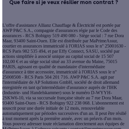
Que faire si je veux résilier mon contrat ?
L'offre d'assistance Allianz Chauffage & Électricité est portée par
AWP P&C S.A., compagnie d'assurances régie par le Code des
assurances - RCS Bobigny 519 490 080 - Siège social : 7 rue Dora
Maar, 93400 Saint-Ouen. Elle est distribuée par MaPrimeAssur,
courtier en assurances immatriculé à l'ORIAS sous le n° 25001630 -
RCS Paris 982 535 494, et par Effy Connect, SASU, société par
actions simplifiée à associé unique au capital social de 15 507
102,00 € et au siège social situé au 33 avenue du Maine, 75015
PARIS, agissant en qualité de mandataire d'intermédiaire
d'assurance à titre accessoire, immatriculé à l'ORIAS sous le n°
25008508 - RCS Paris 504 201 716. AWP P&C S.A. agit par
l'intermédiaire de AP Solutions GmbH, société de droit allemand
enregistrée en tant qu'intermédiaire d'assurance auprès de l'IHK
(Industrie- und Handelskammer) sous le numéro D-WYYH-
2SKW6-10, via sa succursale française située au 7 rue Dora Maar,
93400 Saint-Ouen - RCS Bobigny 922 238 068. L'abonnement est
souscrit pour une durée initiale de 12 mois, renouvelable
automatiquement par périodes successives d'un an. Il peut être résilié
à tout moment après la première année, avec un préavis d'un mois.
Vous pouvez adresser toute réclamation directement aux équipes de
MaPrimeAssur, à l’adresse suivante :
contact@maprimeassur.com
.