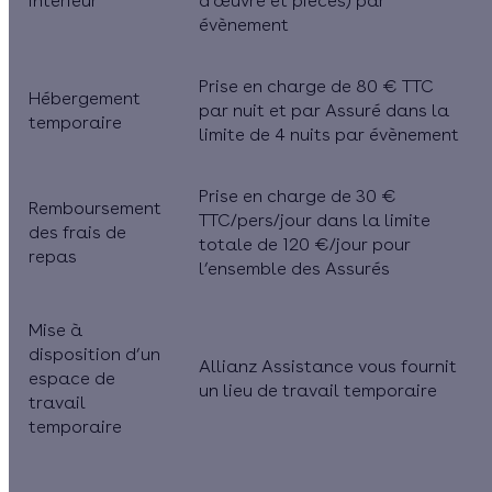
intérieur
d’œuvre et pièces) par
évènement
Prise en charge de 80 € TTC
Hébergement
par nuit et par Assuré dans la
temporaire
limite de 4 nuits par évènement
Prise en charge de 30 €
Remboursement
TTC/pers/jour dans la limite
des frais de
totale de 120 €/jour pour
repas
l’ensemble des Assurés
Mise à
disposition d’un
Allianz Assistance vous fournit
espace de
un lieu de travail temporaire
travail
temporaire