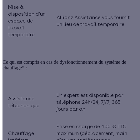
Mise à
disposition d’un
Allianz Assistance vous fournit
espace de
un lieu de travail temporaire
travail
temporaire
Ce qui est compris en cas de
dysfonctionnement du système de
chauffage*
:
Un expert est disponible par
Assistance
téléphone 24h/24, 7j/7, 365
téléphonique
jours par an
Prise en charge de 400 € TTC
Chauffage
maximum (déplacement, main