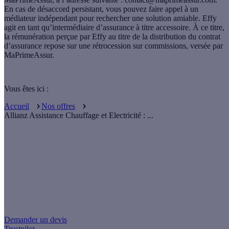
En cas de désaccord persistant, vous pouvez faire appel à un
médiateur indépendant pour rechercher une solution amiable. Effy
agit en tant qu’intermédiaire d’assurance à titre accessoire. À ce titre,
la rémunération perçue par Effy au titre de la distribution du contrat
d’assurance repose sur une rétrocession sur commissions, versée par
MaPrimeAssur.
Vous êtes ici :
Accueil
Nos offres
Allianz Assistance Chauffage et Electricité : ...
Un projet de rénovation énergétique ?
Demander un devis
Trustpilot