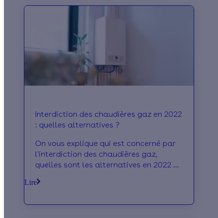
Interdiction des chaudières gaz en 2022
: quelles alternatives ?
On vous explique qui est concerné par
l'interdiction des chaudières gaz,
quelles sont les alternatives en 2022 et
comment remplacer sa chaudière à
Lire
moindre coût.