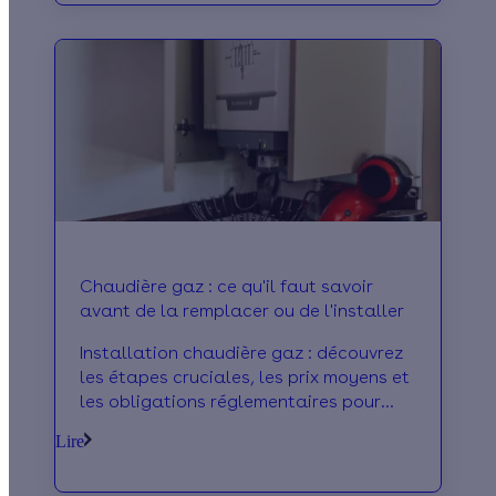
Chaudière gaz : ce qu'il faut savoir
avant de la remplacer ou de l'installer
Installation chaudière gaz : découvrez
les étapes cruciales, les prix moyens et
les obligations réglementaires pour
installer votre nouvel équipement.
Lire