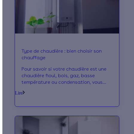
Type de chaudière : bien choisir son
chauffage
Pour savoir si votre chaudière est une
chaudière fioul, bois, gaz, basse
température ou condensation, vous
devez identifier le combustible qui
Lire
alimente votre chaudière. Sinon,
reportez-vous à la fiche signalétique de
la chaudière. Vous pouvez également
taper le nom de la chaudière sur
Internet.