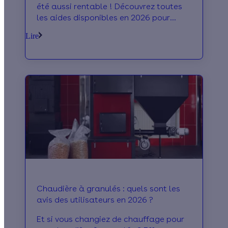
été aussi rentable ! Découvrez toutes
les aides disponibles en 2026 pour
financer votre nouvelle installation et
Lire
réaliser d’importantes économies
d’énergie.
Chaudière à granulés : quels sont les
avis des utilisateurs en 2026 ?
Et si vous changiez de chauffage pour