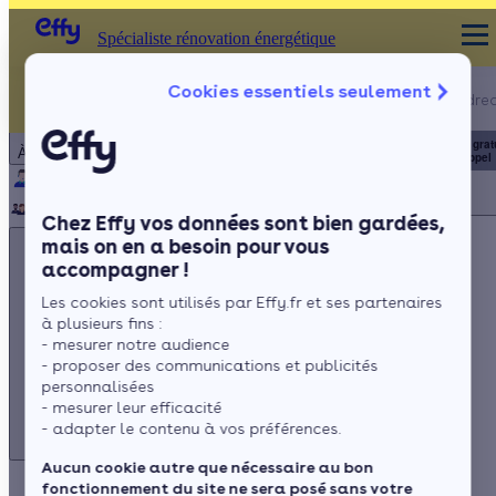
Spécialiste rénovation énergétique
Appelez-nous !
Cookies essentiels seulement
Spécialiste rénovation énergétique
du lundi au vendred
Particulier
Artisan / installateur
Entreprise / collectivité
8h à 19h
3456
Service grat
À propos
+ prix appel
Qui sommes-nous ?
Pourquoi Effy ?
Notre mission
Notre équipe
Rejoignez-nous
Presse
Chez Effy vos données sont bien gardées,
mais on en a besoin pour vous
accompagner !
Les cookies sont utilisés par Effy.fr et ses partenaires
à plusieurs fins :
Appelez-nous !
- mesurer notre audience
du lundi au vendredi - 8h à 19h
- proposer des communications et publicités
personnalisées
3456
Service gratuit
+ prix appel
- mesurer leur efficacité
- adapter le contenu à vos préférences.
Aucun cookie autre que nécessaire au bon
fonctionnement du site ne sera posé sans votre