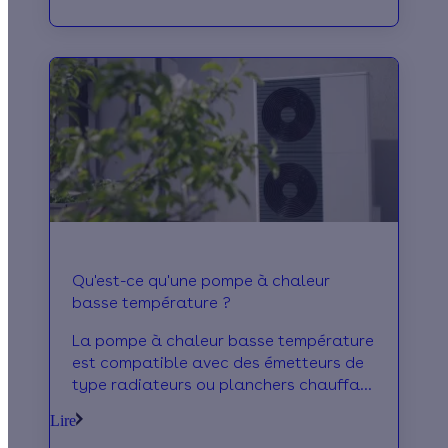
Qu'est-ce qu'une pompe à chaleur
basse température ?
La pompe à chaleur basse température
est compatible avec des émetteurs de
type radiateurs ou planchers chauffant
basse température. C'est une PAC air-
Lire
eau ou géothermique. Focus !