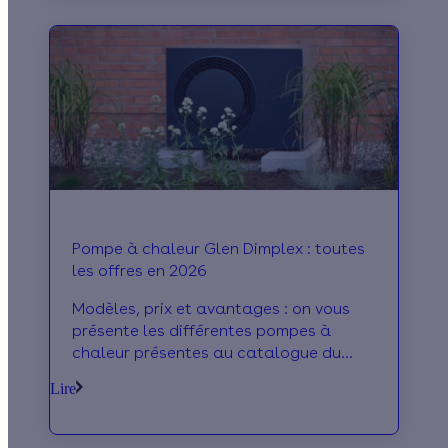
Pompe à chaleur Glen Dimplex : toutes
les offres en 2026
Modèles, prix et avantages : on vous
présente les différentes pompes à
chaleur présentes au catalogue du
fabricant Dimplex en 2026 !
Lire