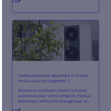
Lire
réversible !
Quelle puissance de pompe à chaleur
choisir pour son logement ?
Découvrez comment choisir la bonne
puissance pour votre pompe à chaleur.
Maximisez l’efficacité énergétique, le
confort thermique et la durée de vie de
Lire