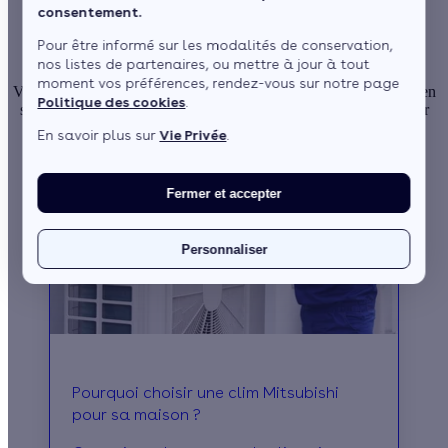
Découvrez tous nos articles
consentement.
sur la pompe à chaleur
Pour être informé sur les modalités de conservation,
nos listes de partenaires, ou mettre à jour à tout
moment vos préférences, rendez-vous sur notre page
Vous envisagez d’installer ce système de chauffage ou souhaitez en
Politique des cookies
.
savoir plus sur ses avantages ? Parcourez nos articles dédiés pour
tout comprendre sur ce système performant et éco-responsable.
En savoir plus sur
Vie Privée
.
Fermer et accepter
Personnaliser
Pourquoi choisir une clim Mitsubishi
pour sa maison ?