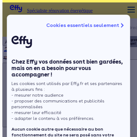
Spécialiste rénovation énergétique
Appelez-nous !
Cookies essentiels seulement
Spécialiste rénovation énergétique
du lundi au vendred
Particulier
Artisan / installateur
Entreprise / collectivité
8h à 19h
3456
Service grat
À propos
+ prix appel
Qui sommes-nous ?
Pourquoi Effy ?
Notre mission
Notre équipe
Rejoignez-nous
Presse
Chez Effy vos données sont bien gardées,
mais on en a besoin pour vous
accompagner !
Les cookies sont utilisés par Effy.fr et ses partenaires
à plusieurs fins :
Appelez-nous !
- mesurer notre audience
du lundi au vendredi - 8h à 19h
- proposer des communications et publicités
personnalisées
3456
Service gratuit
+ prix appel
- mesurer leur efficacité
- adapter le contenu à vos préférences.
Aucun cookie autre que nécessaire au bon
fonctionnement du site ne sera posé sans votre