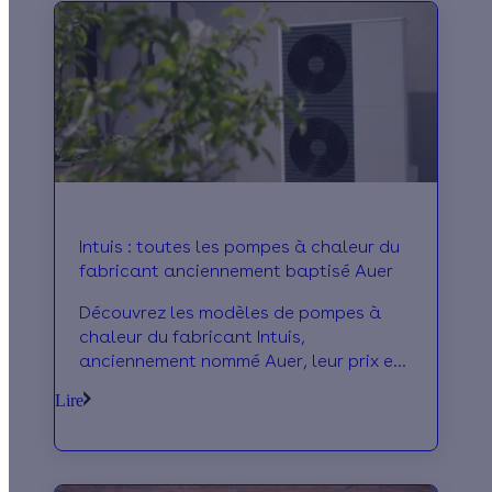
Intuis : toutes les pompes à chaleur du
fabricant anciennement baptisé Auer
Découvrez les modèles de pompes à
chaleur du fabricant Intuis,
anciennement nommé Auer, leur prix et
les avantages de cette marque !
Lire