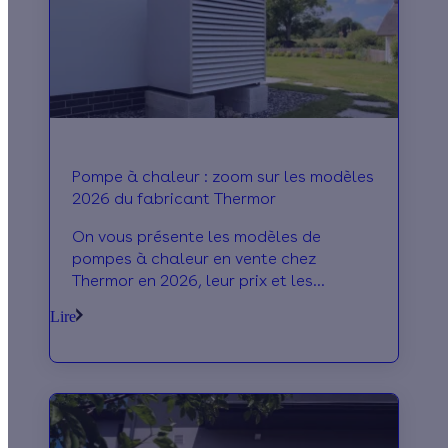
Pompe à chaleur : zoom sur les modèles
2026 du fabricant Thermor
On vous présente les modèles de
pompes à chaleur en vente chez
Thermor en 2026, leur prix et les
avantages de la marque !
Lire