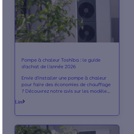
Pompe à chaleur Toshiba : le guide
d'achat de l'année 2026
Envie d'installer une pompe à chaleur
pour faire des économies de chauffage
? Découvrez notre avis sur les modèles
en vente chez Toshiba en 2026 !
Lire