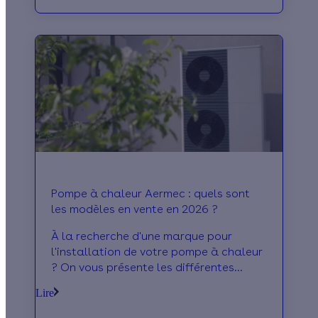
Pompe à chaleur Aermec : quels sont
les modèles en vente en 2026 ?
À la recherche d'une marque pour
l'installation de votre pompe à chaleur
? On vous présente les différentes
options du fabricant Aermec et leur prix
Lire
!