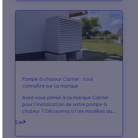
Pompe à chaleur Carrier : tout
connaître sur la marque
Avez-vous pensé à la marque Carrier
pour l'installation de votre pompe à
chaleur ? Découvrez ici les modèles du
fabricant, ses prix et les avis à son
Lire
sujet !