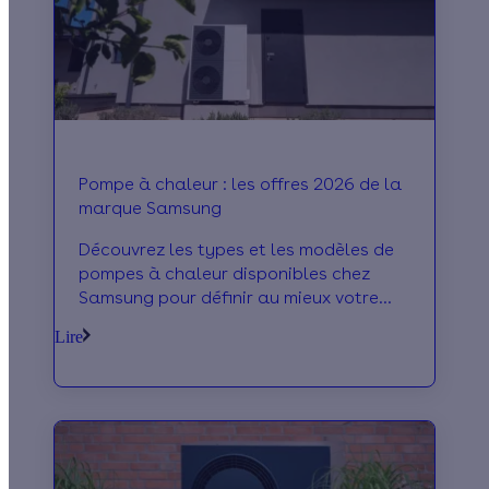
Pompe à chaleur : les offres 2026 de la
marque Samsung
Découvrez les types et les modèles de
pompes à chaleur disponibles chez
Samsung pour définir au mieux votre
projet de rénovation énergétique !
Lire