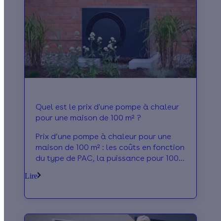
Quel est le prix d'une pompe à chaleur
pour une maison de 100 m² ?
Prix d’une pompe à chaleur pour une
maison de 100 m² : les coûts en fonction
du type de PAC, la puissance pour 100
m² et les aides financières disponibles.
Lire