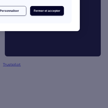
Personnaliser
Fermer et accepter
Je booste mon activité
Gestion des primes en 3 clics
Trustpilot