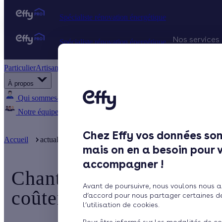
Spécialiste rénovation énergétique
Nos services
Spécialiste rénovation énergétique
Particulier
Artisan / installateur
Entreprise / collectivité
Projets Qu
À propos
Gestion d
Qui sommes-nous ?
Pourquoi Effy ?
Notre mission
Notre équipe
Rejoignez-nous
Presse
Chez Effy vos données son
Accueil
actualite
Chantiers sous la pluie : les erreurs qui peu ...
mais on en a besoin pour 
accompagner !
Chantiers sous la pluie :
Avant de poursuivre, nous voulons nous a
coûter cher
d’accord pour nous partager certaines d
l’utilisation de cookies.