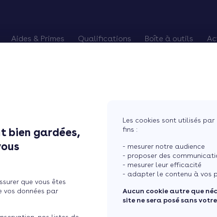
Aides & Primes
Qualifications
Boîte à outils
Ac
alifiés
es Primes CEE
Chèque énergie
Pourquoi devenir RGE
Trouver des chan
Eco-PTZ
Renouveler qualification RGE
Préparer vos re
MaPrimeRénov'
RGE probatoire
Relancer vos cli
Prime Effy
Soigner vos avis
Les cookies sont utilisés par 
TVA réduite
Courtier en tra
fins :
t bien gardées,
vous
- mesurer notre audience
- proposer des communicatio
- mesurer leur efficacité
 les erreurs qui peuvent
- adapter le contenu à vos p
ssurer que vous êtes
e vos données par
Aucun cookie autre que né
site ne sera posé sans votr