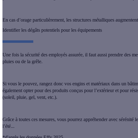
En cas d’orage particulièrement, les structures métalliques augmentent 
Identifier les dégâts potentiels pour les équipements
Une fois la sécurité des employés assurée, il faut aussi prendre des m
pluies ou de la grêle.
Si vous le pouvez,
rangez donc vos engins et matériaux dans un bâtime
également opter pour des produits conçus pour l’extérieur et pour résis
(soleil, pluie, gel, vent, etc.).
Grâce à toutes ces mesures, vous pourrez appréhender avec sérénité les
l’été...
*d'après les données Effy 2025