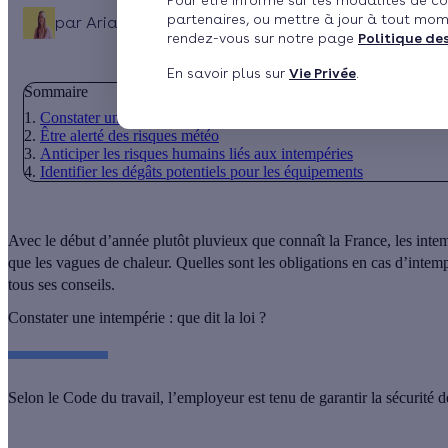
Pour être informé sur les modalités de co
partenaires, ou mettre à jour à tout mom
par
Ariane Debernardi
Publié le 18/06/2024 à 11h42
rendez-vous sur notre page
Politique de
En savoir plus sur
Vie Privée
.
Sommaire
Constater une intempérie : que dit la loi ?
Être alerté des risques météo
Anticiper les risques humains liés aux intempéries
Identifier les dégâts potentiels pour les équipements
Avec le début d’année plutôt pluvieux que connaît la France, les intemp
que les vagues de chaleur. Quelles sont les obligations en cas d’inte
tous ses conseils.
Constater une intempérie : que dit la loi ?
Selon le Code du travail,
l’employeur est tenu de garantir la sécurité d