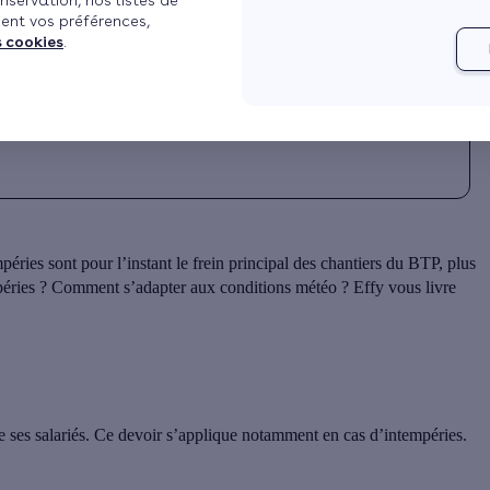
nservation, nos listes de
ent vos préférences,
Mis à jour le 18/02/2025 à 10h00
3 min de lecture
s cookies
.
éries sont pour l’instant le frein principal des chantiers du BTP, plus
mpéries ? Comment s’adapter aux conditions météo ? Effy vous livre
e ses salariés
. Ce devoir s’applique notamment en cas d’intempéries.