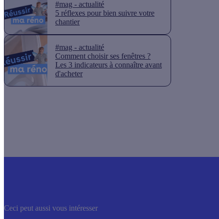
#mag - actualité
5 réflexes pour bien suivre votre
chantier
#mag - actualité
Comment choisir ses fenêtres ?
Les 3 indicateurs à connaître avant
d'acheter
Ceci peut aussi vous intéresser