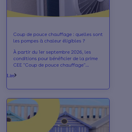
Coup de pouce chauffage : quelles sont
les pompes à chaleur éligibles ?
À partir du 1er septembre 2026, les
conditions pour bénéficier de la prime
CEE "Coup de pouce chauffage"
évoluent pour les pompes à chaleur : il
Lire
faudra répondre à un cahier des
charges plus exigeant. Les modèles
éligibles sont désormais disponibles sur
le site de l’ADEME.