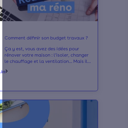
Comment définir son budget travaux ?
Ça y est, vous avez des idées pour
rénover votre maison : l’isoler, changer
le chauffage et la ventilation… Mais il
vous reste un gros sujet à défricher : le
Lire
financement ! Comment évaluer le
budget à prévoir pour les travaux ?
Comment estimer les aides financières
? Quid du reste à charge ? On vous
explique comment avancer sur le
budget de vos travaux.