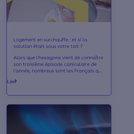
Logement en surchauffe : et si la
solution était sous votre toit ?
Alors que l'hexagone vient de connaître
son troisième épisode caniculaire de
l'année, nombreux sont les Français qui
subissent des chaleurs extrêmes dans
Lire
leur logement. Face à cela,
l'adaptation devient incontournable et
l'isolation des combles figure en tête de
file des solutions les plus efficaces. On
vous dit tout.