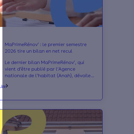
MaPrimeRénov’ : le premier semestre
2026 tire un bilan en net recul
Le dernier bilan MaPrimeRénov’, qui
vient d’être publié par l’Agence
nationale de l’habitat (Anah), dévoile
un premier semestre 2026 marqué par
Lire
un ralentissement des demandes
d’aides. On décrypte ensemble les
conclusions à tirer de ces nouveaux
chiffres.