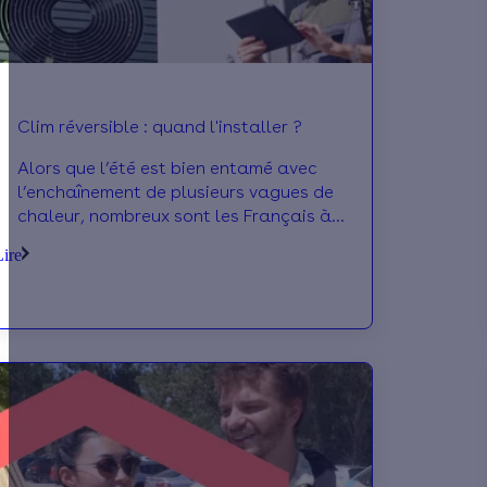
Clim réversible : quand l'installer ?
Alors que l’été est bien entamé avec
l’enchaînement de plusieurs vagues de
chaleur, nombreux sont les Français à
vouloir se doter d’une climatisation
Lire
réversible pour rafraîchir leur maison.
Mais vous vous demandez peut-être
comment se passe l’installation de cet
appareil, et quand faut-il la prévoir : on
vous éclaire !