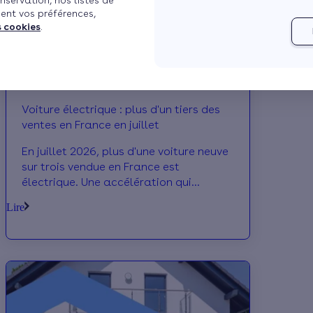
nservation, nos listes de
ent vos préférences,
s cookies
.
Voiture électrique : plus d'un tiers des
ventes en France en juillet
En juillet 2026, plus d'une voiture neuve
sur trois vendue en France est
électrique. Une accélération qui
confirme la montée en puissance de
Lire
l'électrification des usages.