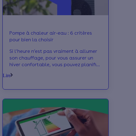
Pompe à chaleur air-eau : 6 critères
pour bien la choisir
Si l’heure n’est pas vraiment à allumer
son chauffage, pour vous assurer un
hiver confortable, vous pouvez planifier
dès maintenant le changement de votre
Lire
système de chauffe. Et la pompe à
chaleur air-eau est la solution idéale
pour un chauffage performant et
économe. On vous donne nos meilleurs
conseils pour savoir quel modèle choisir
pour votre maison.