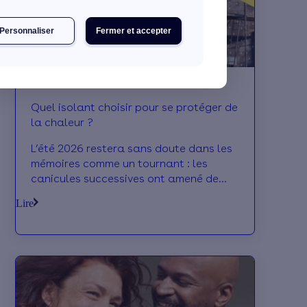
Personnaliser
Fermer et accepter
Quel isolant choisir pour se protéger de
la chaleur ?
L’été 2026 restera sans doute dans les
mémoires comme un tournant : les
canicules successives ont amené de
nombreux Français à prendre
Lire
conscience que les logements sont
inégaux face à la chaleur.
Heureusement, une isolation bien
choisie permet de protéger sa maison
et de mieux vivre les périodes de fortes
chaleurs. On fait le tour des isolants
les plus efficaces !