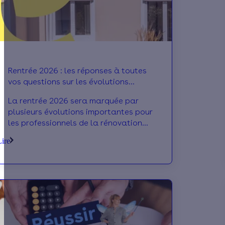
Rentrée 2026 : les réponses à toutes
vos questions sur les évolutions
réglementaires
La rentrée 2026 sera marquée par
plusieurs évolutions importantes pour
les professionnels de la rénovation
énergétique. MaPrimeRénov', Coup de
Lire
Pouce Chauffage, rénovation
d'ampleur, pompes à chaleur, TVA ou
encore qualification RGE : voici les
réponses aux principales questions que
vous vous posez pour anticiper les
prochains mois.