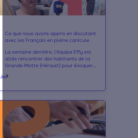
Ce que nous avons appris en discutant
avec les Français en pleine canicule
La semaine dernière, l’équipe Effy est
allée rencontrer des habitants de la
Grande-Motte (Hérault) pour évoquer
leur ressenti sur les fortes chaleurs.
Lire
Comment les Français vivent-ils les
périodes de canicule? Quelles sont
leurs techniques pour s’y adapter ? On
plonge ensemble dans les coulisses de
la canicule !