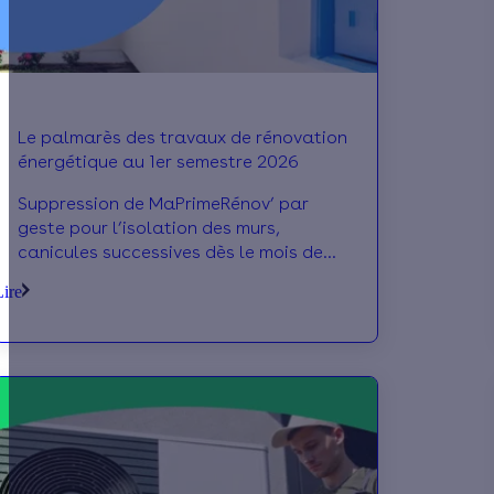
Le palmarès des travaux de rénovation
énergétique au 1er semestre 2026
Suppression de MaPrimeRénov’ par
geste pour l’isolation des murs,
canicules successives dès le mois de
mai… Le début d’année 2026 a été
Lire
marqué par plusieurs bouleversements
pour le secteur de la rénovation
énergétique. Mais alors, quelles
conséquences sur les projets de
travaux des Français ? Effy fait le point
sur les travaux les plus demandés au
1er semestre 2026.