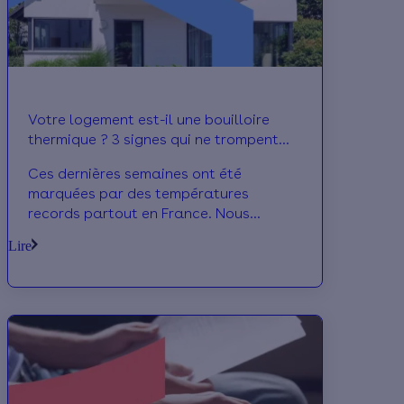
Votre logement est-il une bouilloire
thermique ? 3 signes qui ne trompent
pas
Ces dernières semaines ont été
marquées par des températures
records partout en France. Nous
sommes nombreux à découvrir à quel
Lire
point notre logement résiste mal à la
chaleur, et a du mal à se rafraîchir :
c’est la définition d’une bouilloire
thermique ! Au-delà des ressentis
généraux, voici les 3 signes qui
montrent que votre maison est
particulièrement concernée.