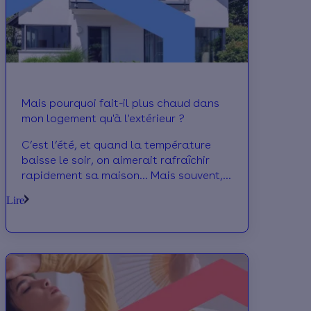
Mais pourquoi fait-il plus chaud dans
mon logement qu'à l'extérieur ?
C’est l’été, et quand la température
baisse le soir, on aimerait rafraîchir
rapidement sa maison… Mais souvent,
la température à l’intérieur ne baisse
Lire
pas autant que dehors, malgré une
bonne aération. Pourquoi mon
logement garde-t-il la chaleur ?
Comment le rafraîchir quand même ?
On fait le tour des questions ensemble !