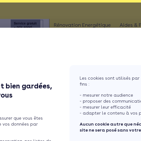
 !
Service gratuit
3456
Rénovation Energétique
Aides & 
+ prix appel
à
ISOLATION
Aides
Combles
Aides
Murs
Aides
MaPri
Fenêtres
Les cookies sont utilisés par 
Aides
'actualité de la rénovation énerg
fins :
t bien gardées,
ther
Sols
vous
- mesurer notre audience
- proposer des communicatio
e : règlementations, tendances marché, idées reçues, conseils pour la m
l'information !
- mesurer leur efficacité
- adapter le contenu à vos p
ssurer que vous êtes
e vos données par
Aucun cookie autre que né
site ne sera posé sans votr