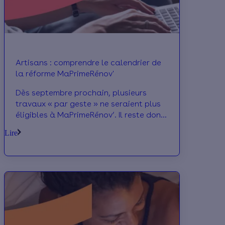
Artisans : comprendre le calendrier de
la réforme MaPrimeRénov'
Dès septembre prochain, plusieurs
travaux « par geste » ne seraient plus
éligibles à MaPrimeRénov’. Il reste donc
quelques semaines aux artisans pour
Lire
profiter de ces aides : on vous donne les
clés pour comprendre le calendrier de
cette évolution.