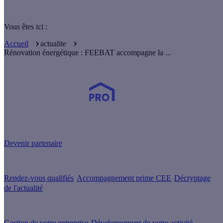
Vous êtes ici :
Accueil
actualite
Rénovation énergétique : FEEBAT accompagne la ...
Devenez Partenaire Effy
et simplifiez-vous la vie !
Devenir partenaire
Nos services
Rendez-vous qualifiés
Accompagnement prime CEE
Décryptage
de l'actualité
Nos conseils
Gestion de votre entreprise
Développement de votre activité