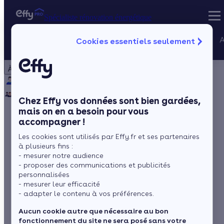
Spécialiste rénovation énergétique
Nos services
A
Cookies essentiels seulement
Spécialiste rénovation énergétique
Particulier
Artisan / installateur
Entreprise / collectivité
À propos
Projets Qualif
Qui sommes-nous ?
Pourquoi Effy ?
Notre mission
Gestion des P
Notre équipe
Rejoignez-nous
Presse
Chez Effy vos données sont bien gardées,
mais on en a besoin pour vous
accompagner !
Rénovation
Les cookies sont utilisés par Effy.fr et ses partenaires
énergétique :
à plusieurs fins :
- mesurer notre audience
FEEBAT
- proposer des communications et publicités
personnalisées
- mesurer leur efficacité
accompagne la
- adapter le contenu à vos préférences.
montée en
Aucun cookie autre que nécessaire au bon
fonctionnement du site ne sera posé sans votre