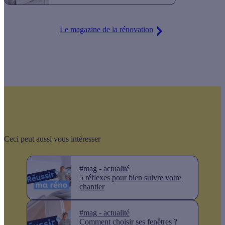
Le magazine de la rénovation
Ceci peut aussi vous intéresser
#mag - actualité
5 réflexes pour bien suivre votre
chantier
#mag - actualité
Comment choisir ses fenêtres ?