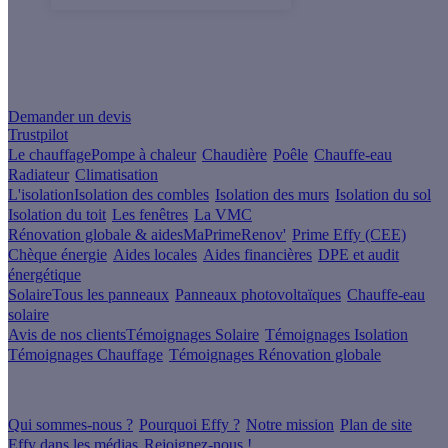
Un projet de rénovation énergétique ?
Demander un devis
Trustpilot
Le chauffage
Pompe à chaleur
Chaudière
Poêle
Chauffe-eau
Radiateur
Climatisation
L'isolation
Isolation des combles
Isolation des murs
Isolation du sol
Isolation du toit
Les fenêtres
La VMC
Rénovation globale & aides
MaPrimeRenov'
Prime Effy (CEE)
Chèque énergie
Aides locales
Aides financières
DPE et audit
énergétique
Solaire
Tous les panneaux
Panneaux photovoltaïques
Chauffe-eau
solaire
Avis de nos clients
Témoignages Solaire
Témoignages Isolation
Témoignages Chauffage
Témoignages Rénovation globale
À propos
Qui sommes-nous ?
Pourquoi Effy ?
Notre mission
Plan de site
Effy dans les médias
Rejoignez-nous !