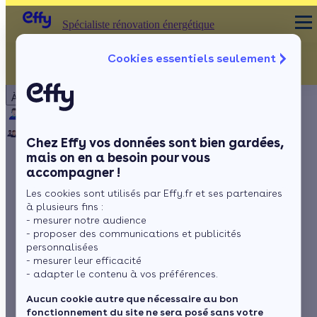
Spécialiste rénovation énergétique
Cookies essentiels seulement
Spécialiste rénovation énergétique
Particulier
Artisan / installateur
Entreprise / collectivité
À propos
Qui sommes-nous ?
Pourquoi Effy ?
Notre mission
Notre équipe
Rejoignez-nous
Presse
Chez Effy vos données sont bien gardées,
mais on en a besoin pour vous
accompagner !
Chauffage : les DPE
Les cookies sont utilisés par Effy.fr et ses partenaires
A à C consomment
à plusieurs fins :
- mesurer notre audience
jusqu’à deux fois
- proposer des communications et publicités
personnalisées
- mesurer leur efficacité
moins
- adapter le contenu à vos préférences.
Aucun cookie autre que nécessaire au bon
fonctionnement du site ne sera posé sans votre