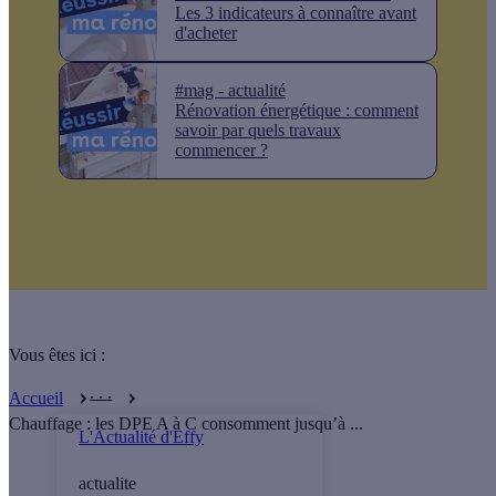
Les 3 indicateurs à connaître avant
d'acheter
#mag - actualité
Rénovation énergétique : comment
savoir par quels travaux
commencer ?
Vous êtes ici :
. . .
Accueil
Chauffage : les DPE A à C consomment jusqu’à ...
L'Actualité d'Effy
actualite