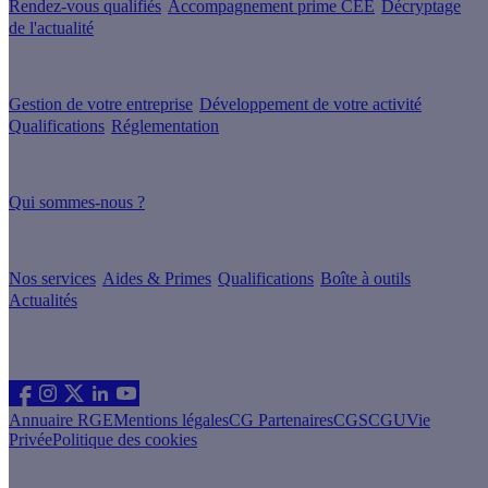
Rendez-vous qualifiés
Accompagnement prime CEE
Décryptage
de l'actualité
Nos conseils
Gestion de votre entreprise
Développement de votre activité
Qualifications
Réglementation
À propos
Qui sommes-nous ?
Nos guides
Nos services
Aides & Primes
Qualifications
Boîte à outils
Actualités
Les sites du groupe Effy
Suivez nous
Annuaire RGE
Mentions légales
CG Partenaires
CGS
CGU
Vie
Privée
Politique des cookies
Vous êtes un particulier souhaitant rénover son logement ?