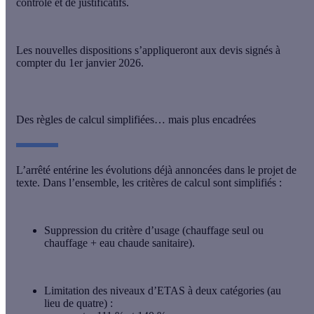
contrôle et de justificatifs.
Les nouvelles dispositions s’appliqueront aux
devis signés à
compter du 1er janvier 2026
.
Des règles de calcul simplifiées… mais plus encadrées
L’arrêté entérine les évolutions déjà annoncées dans le projet de
texte. Dans l’ensemble, les critères de calcul sont simplifiés :
Suppression du critère d’usage
(chauffage seul ou
chauffage + eau chaude sanitaire).
Limitation des niveaux d’ETAS
à deux catégories (au
lieu de quatre) :