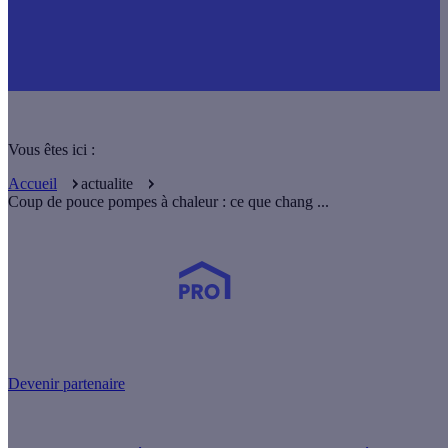
Vous êtes ici :
Accueil
actualite
Coup de pouce pompes à chaleur : ce que chang ...
Devenez Partenaire Effy
et simplifiez-vous la vie !
Devenir partenaire
Nos services