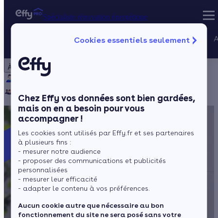
Spécialiste rénovation énergétique
Nos services
A
Cookies essentiels seulement
Spécialiste rénovation énergétique
Particulier
Artisan / installateur
Entreprise / collectivité
À propos
Projets Qualif
Qui sommes-nous ?
Pourquoi Effy ?
Notre mission
Gestion des P
Notre équipe
Rejoignez-nous
Presse
Chez Effy vos données sont bien gardées,
mais on en a besoin pour vous
accompagner !
Les cookies sont utilisés par Effy.fr et ses partenaires
à plusieurs fins :
- mesurer notre audience
- proposer des communications et publicités
personnalisées
- mesurer leur efficacité
- adapter le contenu à vos préférences.
Aucun cookie autre que nécessaire au bon
fonctionnement du site ne sera posé sans votre