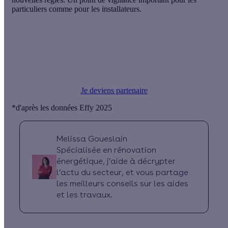
particuliers comme pour les installateurs.
Je deviens partenaire
*d'après les données Effy 2025
Melissa Goueslain
Spécialisée en rénovation
énergétique, j’aide à décrypter
l’actu du secteur, et vous partage
les meilleurs conseils sur les aides
et les travaux.