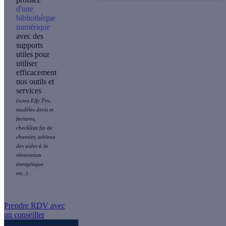
d'une
bibliothèque
numérique
avec des
supports
utiles pour
utiliser
efficacement
nos outils et
services
(tutos Effy Pro,
modèles devis et
factures,
checklists fin de
chantier, tableau
des aides à la
rénovation
énergétique
etc..)
.
Prendre RDV avec
un conseiller