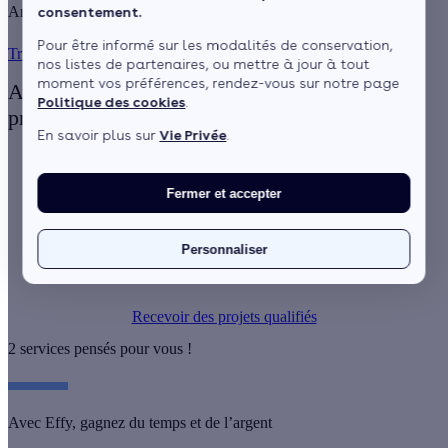
Artisan RGE ? Nous avons le client qu'il vous faut
consentement.
Pour être informé sur les modalités de conservation,
Trustpilot
nos listes de partenaires, ou mettre à jour à tout
moment vos préférences, rendez-vous sur notre page
Avec Effy, trouvez des
chantiers de qualité
Politique des cookies
.
proches de chez vous.
En savoir plus sur
Vie Privée
.
Fermer et accepter
Des projets qualifiés au téléphone
Des outils pour vous faciliter la vie
Personnaliser
Des conseillers pour vous accompagner
Recevoir des projets qualifiés
2 services pensés pour vous !
Avec Effy, gagnez du temps et de l’argent