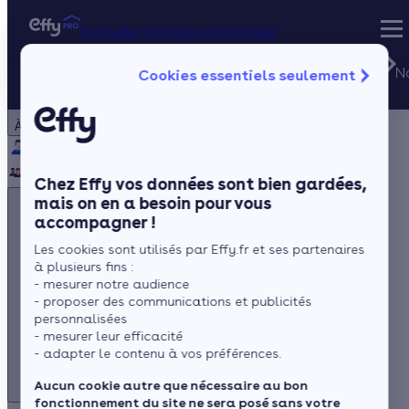
Spécialiste rénovation énergétique
Besoin
d'aide ?
N
Cookies essentiels seulement
Spécialiste rénovation énergétique
Particulier
Artisan / installateur
Entreprise / collectivité
Du lundi au
vendredi de
À propos
8h à 20h
(prix d'un
Qui sommes-nous ?
Pourquoi Effy ?
Notre mission
appel local)
Notre équipe
Rejoignez-nous
Presse
Chez Effy vos données sont bien gardées,
mais on en a besoin pour vous
accompagner !
Les cookies sont utilisés par Effy.fr et ses partenaires
à plusieurs fins :
- mesurer notre audience
- proposer des communications et publicités
Besoin d'aide ?
personnalisées
- mesurer leur efficacité
Du lundi au vendredi de 8h à 20h
- adapter le contenu à vos préférences.
(prix d'un appel local)
Aucun cookie autre que nécessaire au bon
fonctionnement du site ne sera posé sans votre