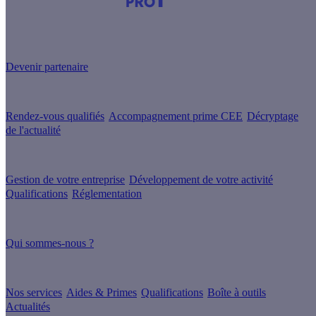
Devenez Partenaire Effy
et simplifiez-vous la vie !
Devenir partenaire
Nos services
Rendez-vous qualifiés
Accompagnement prime CEE
Décryptage
de l'actualité
Nos conseils
Gestion de votre entreprise
Développement de votre activité
Qualifications
Réglementation
À propos
Qui sommes-nous ?
Nos guides
Nos services
Aides & Primes
Qualifications
Boîte à outils
Actualités