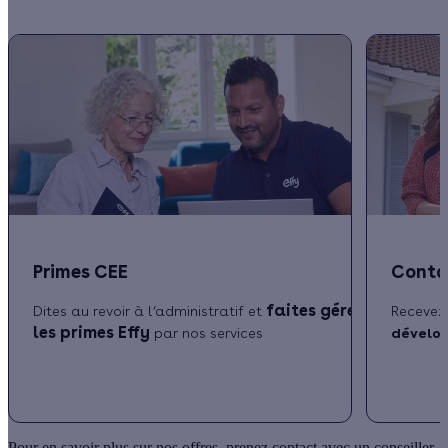
Primes CEE
Contac
faites gérer
Dites au revoir à l’administratif et
Recevez 
les primes Effy
par nos services
dévelop
Pour en savoir plus sur nos offres, prenez contact avec un conseiller