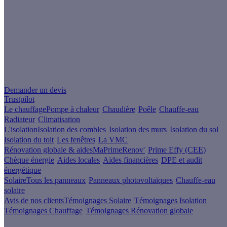
Un projet de rénovation énergétique ?
Demander un devis
Trustpilot
Le chauffage
Pompe à chaleur
Chaudière
Poêle
Chauffe-eau
Radiateur
Climatisation
L'isolation
Isolation des combles
Isolation des murs
Isolation du sol
Isolation du toit
Les fenêtres
La VMC
Rénovation globale & aides
MaPrimeRenov'
Prime Effy (CEE)
Chèque énergie
Aides locales
Aides financières
DPE et audit
énergétique
Solaire
Tous les panneaux
Panneaux photovoltaïques
Chauffe-eau
solaire
Avis de nos clients
Témoignages Solaire
Témoignages Isolation
Témoignages Chauffage
Témoignages Rénovation globale