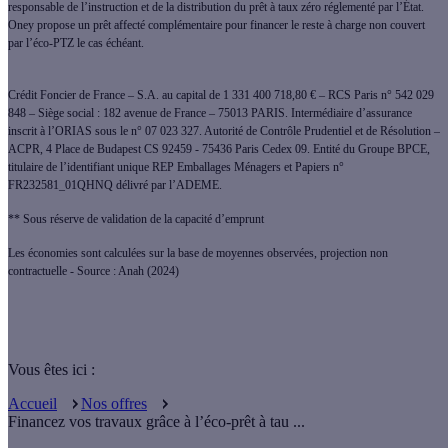
responsable de l’instruction et de la distribution du prêt à taux zéro réglementé par l’État.
Oney propose un prêt affecté complémentaire pour financer le reste à charge non couvert
par l’éco-PTZ le cas échéant.
Crédit Foncier de France – S.A. au capital de 1 331 400 718,80 € – RCS Paris n° 542 029
848 – Siège social : 182 avenue de France – 75013 PARIS. Intermédiaire d’assurance
inscrit à l’ORIAS sous le n° 07 023 327. Autorité de Contrôle Prudentiel et de Résolution –
ACPR, 4 Place de Budapest CS 92459 - 75436 Paris Cedex 09. Entité du Groupe BPCE,
titulaire de l’identifiant unique REP Emballages Ménagers et Papiers n°
FR232581_01QHNQ délivré par l’ADEME.
** Sous réserve de validation de la capacité d’emprunt
Les économies sont calculées sur la base de moyennes observées, projection non
contractuelle - Source : Anah (2024)
Vous êtes ici :
Accueil
Nos offres
Financez vos travaux grâce à l’éco-prêt à tau ...