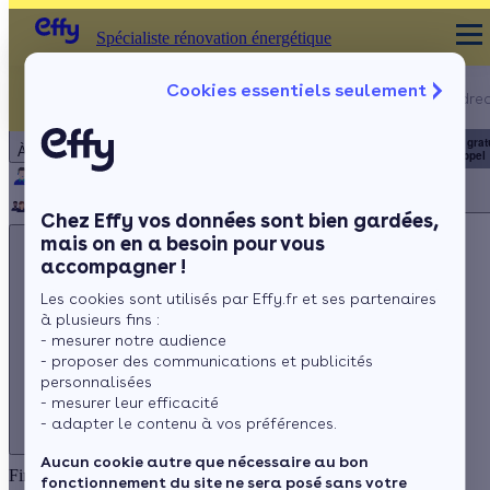
Spécialiste rénovation énergétique
Appelez-nous !
Cookies essentiels seulement
Spécialiste rénovation énergétique
du lundi au vendred
Particulier
Artisan / installateur
Entreprise / collectivité
8h à 19h
3456
Service grat
À propos
+ prix appel
Qui sommes-nous ?
Pourquoi Effy ?
Notre mission
Notre équipe
Rejoignez-nous
Presse
Chez Effy vos données sont bien gardées,
mais on en a besoin pour vous
accompagner !
Les cookies sont utilisés par Effy.fr et ses partenaires
à plusieurs fins :
Appelez-nous !
- mesurer notre audience
du lundi au vendredi - 8h à 19h
- proposer des communications et publicités
personnalisées
3456
Service gratuit
+ prix appel
- mesurer leur efficacité
- adapter le contenu à vos préférences.
Aucun cookie autre que nécessaire au bon
Financez vos travaux grâce à l’éco-prêt à taux zéro
fonctionnement du site ne sera posé sans votre