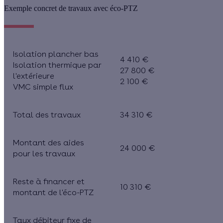
Exemple concret de travaux avec éco-PTZ
Isolation plancher bas
4 410 €
Isolation thermique par
27 800 €
l'extérieure
2 100 €
VMC simple flux
Total des travaux
34 310 €
Montant des aides
24 000 €
pour les travaux
Reste à financer et
10 310 €
montant de l'éco-PTZ
Taux débiteur fixe de