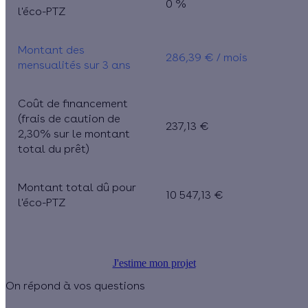
0 %
l'éco-PTZ
Montant des
286,39 € / mois​
mensualités sur 3 ans
Coût de financement
(frais de caution de
237,13 €
2,30% sur le montant
total du prêt)
Montant total dû pour
10 547,13 €
l'éco-PTZ
J'estime mon projet
On répond à vos questions