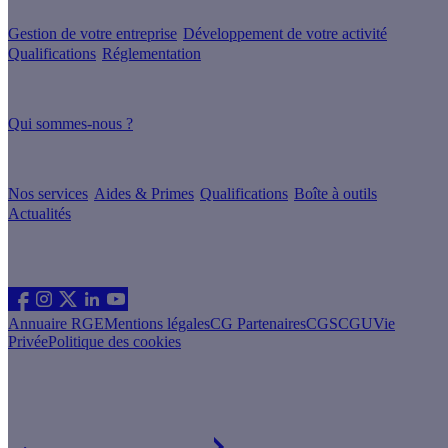
Gestion de votre entreprise
Développement de votre activité
Qualifications
Réglementation
À propos
Qui sommes-nous ?
Nos guides
Nos services
Aides & Primes
Qualifications
Boîte à outils
Actualités
Les sites du groupe Effy
Suivez nous
Annuaire RGE
Mentions légales
CG Partenaires
CGS
CGU
Vie
Privée
Politique des cookies
Vous êtes un particulier souhaitant rénover son logement ?
Découvrez nos offres particulier sur le site Effy