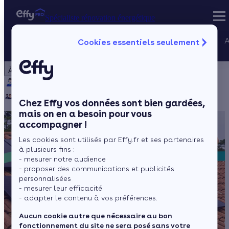
Spécialiste rénovation énergétique
Nos services
A
Cookies essentiels seulement
Spécialiste rénovation énergétique
Particulier
Artisan / installateur
Entreprise / collectivité
À propos
Projets Qualif
Qui sommes-nous ?
Pourquoi Effy ?
Notre mission
Gestion des P
Notre équipe
Rejoignez-nous
Presse
Chez Effy vos données sont bien gardées,
mais on en a besoin pour vous
accompagner !
Les cookies sont utilisés par Effy.fr et ses partenaires
à plusieurs fins :
- mesurer notre audience
- proposer des communications et publicités
personnalisées
- mesurer leur efficacité
- adapter le contenu à vos préférences.
Aucun cookie autre que nécessaire au bon
fonctionnement du site ne sera posé sans votre