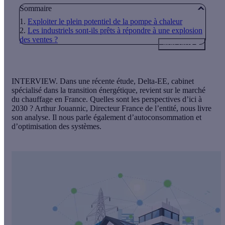
Sommaire
Exploiter le plein potentiel de la pompe à chaleur
Les industriels sont-ils prêts à répondre à une explosion
des ventes ?
Voir plus
INTERVIEW. Dans une récente étude, Delta-EE, cabinet
spécialisé dans la transition énergétique, revient sur le marché
du chauffage en France. Quelles sont les perspectives d’ici à
2030 ? Arthur Jouannic, Directeur France de l’entité, nous livre
son analyse. Il nous parle également d’autoconsommation et
d’optimisation des systèmes.