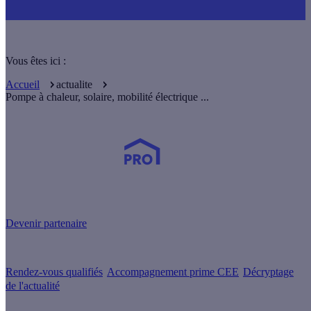
Vous êtes ici :
Accueil
actualite
Pompe à chaleur, solaire, mobilité électrique ...
Devenez Partenaire Effy
et simplifiez-vous la vie !
Devenir partenaire
Nos services
Rendez-vous qualifiés
Accompagnement prime CEE
Décryptage
de l'actualité
Nos conseils