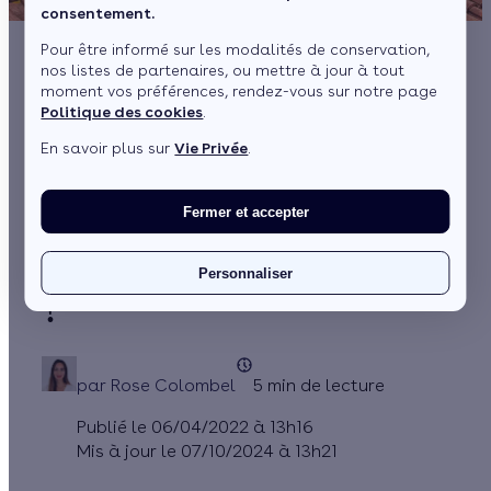
consentement.
Pour être informé sur les modalités de conservation,
nos listes de partenaires, ou mettre à jour à tout
Pompe à chaleur,
moment vos préférences, rendez-vous sur notre page
Politique des cookies
.
solaire, mobilité
En savoir plus sur
Vie Privée
.
électrique, le trio
gagnant de la
Fermer et accepter
transition énergétique
Personnaliser
?
par
Rose Colombel
5 min de lecture
Publié le 06/04/2022 à 13h16
Mis à jour le 07/10/2024 à 13h21