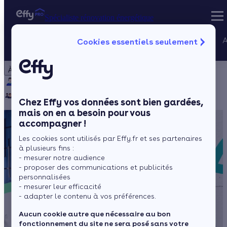
Spécialiste rénovation énergétique
Nos services
A
Cookies essentiels seulement
Spécialiste rénovation énergétique
Particulier
Artisan / installateur
Entreprise / collectivité
À propos
Projets Qualif
Qui sommes-nous ?
Pourquoi Effy ?
Notre mission
Gestion des P
Notre équipe
Rejoignez-nous
Presse
Chez Effy vos données sont bien gardées,
mais on en a besoin pour vous
accompagner !
Les cookies sont utilisés par Effy.fr et ses partenaires
à plusieurs fins :
- mesurer notre audience
- proposer des communications et publicités
personnalisées
- mesurer leur efficacité
- adapter le contenu à vos préférences.
Aucun cookie autre que nécessaire au bon
fonctionnement du site ne sera posé sans votre