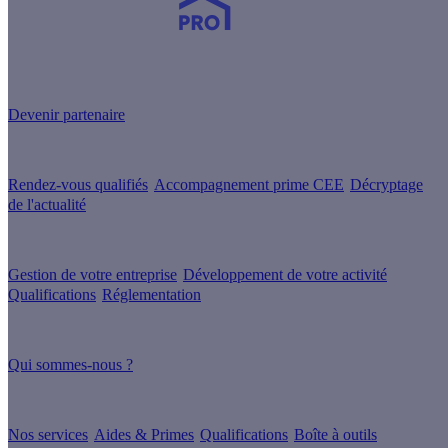
Devenez Partenaire Effy
et simplifiez-vous la vie !
Devenir partenaire
Nos services
Rendez-vous qualifiés
Accompagnement prime CEE
Décryptage
de l'actualité
Nos conseils
Gestion de votre entreprise
Développement de votre activité
Qualifications
Réglementation
À propos
Qui sommes-nous ?
Nos guides
Nos services
Aides & Primes
Qualifications
Boîte à outils