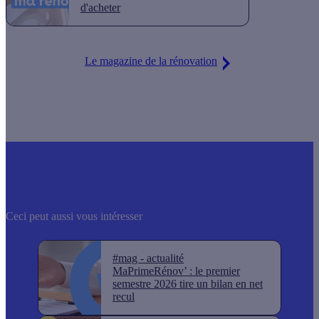
d'acheter
Le magazine de la rénovation
Ceci peut aussi vous intéresser
#mag - actualité
MaPrimeRénov’ : le premier
semestre 2026 tire un bilan en net
recul