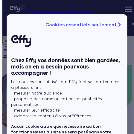
Spécialiste rénovation énergétique
Nos services
A
Cookies essentiels seulement
Spécialiste rénovation énergétique
Particulier
Artisan / installateur
Entreprise / collectivité
À propos
Projets Qualif
Qui sommes-nous ?
Pourquoi Effy ?
Notre mission
Gestion des P
Notre équipe
Rejoignez-nous
Presse
Chez Effy vos données sont bien gardées,
mais on en a besoin pour vous
accompagner !
Les cookies sont utilisés par Effy.fr et ses partenaires
à plusieurs fins :
- mesurer notre audience
- proposer des communications et publicités
personnalisées
- mesurer leur efficacité
- adapter le contenu à vos préférences.
Aucun cookie autre que nécessaire au bon
fonctionnement du site ne sera posé sans votre