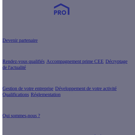
Devenez Partenaire Effy
et simplifiez-vous la vie !
Devenir partenaire
Nos services
Rendez-vous qualifiés
Accompagnement prime CEE
Décryptage
de l'actualité
Nos conseils
Gestion de votre entreprise
Développement de votre activité
Qualifications
Réglementation
À propos
Qui sommes-nous ?
Nos guides