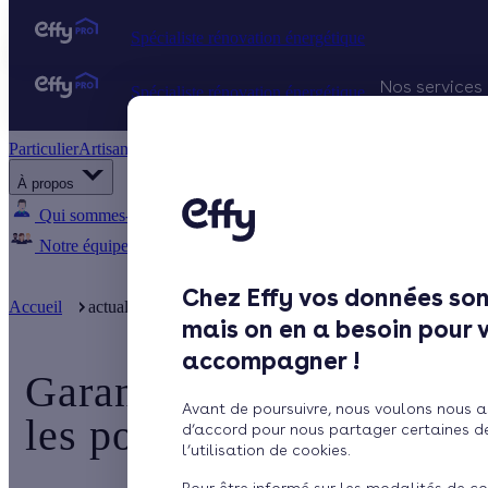
Spécialiste rénovation énergétique
Nos services
Spécialiste rénovation énergétique
Particulier
Artisan / installateur
Entreprise / collectivité
Projets Qu
À propos
Gestion d
Qui sommes-nous ?
Pourquoi Effy ?
Notre mission
Notre équipe
Rejoignez-nous
Presse
Chez Effy vos données son
Accueil
actualite
Garantie décennale : changement de règle pour
mais on en a besoin pour 
accompagner !
Garantie décennale : ch
Avant de poursuivre, nous voulons nous a
les pompes à chaleur et i
d’accord pour nous partager certaines d
l’utilisation de cookies.