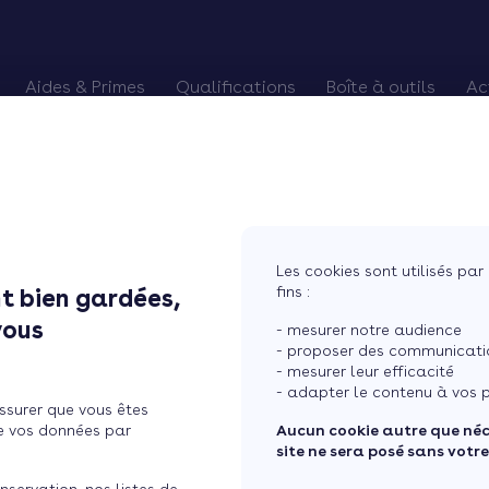
Aides & Primes
Qualifications
Boîte à outils
Ac
alifiés
es Primes CEE
Chèque énergie
Pourquoi devenir RGE
Trouver des chan
Eco-PTZ
Renouveler qualification RGE
Préparer vos re
MaPrimeRénov'
RGE probatoire
Relancer vos cli
Prime Effy
Soigner vos avis
Les cookies sont utilisés par 
TVA réduite
Courtier en tra
fins :
t bien gardées,
 ...
vous
- mesurer notre audience
- proposer des communicatio
- mesurer leur efficacité
angement de règle pour
- adapter le contenu à vos p
ssurer que vous êtes
nserts bois
e vos données par
Aucun cookie autre que né
site ne sera posé sans votr