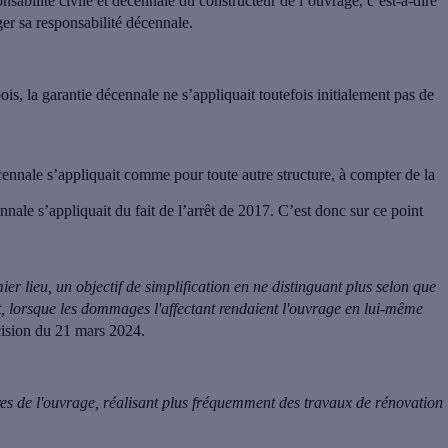
onsabilité civile et décennale du constructeur de l’ouvrage
, c’est-à-dire
ger sa responsabilité décennale.
s, la garantie décennale ne s’appliquait toutefois initialement pas de
écennale s’appliquait comme pour toute autre structure, à compter de la
nnale s’appliquait du fait de l’arrêt de 2017.
C’est donc sur ce point
er lieu, un objectif de simplification en
ne distinguant plus selon que
t
, lorsque les dommages l'affectant rendaient l'ouvrage en lui-même
cision du 21 mars 2024.
îtres de l'ouvrage, réalisant plus fréquemment des travaux de rénovation