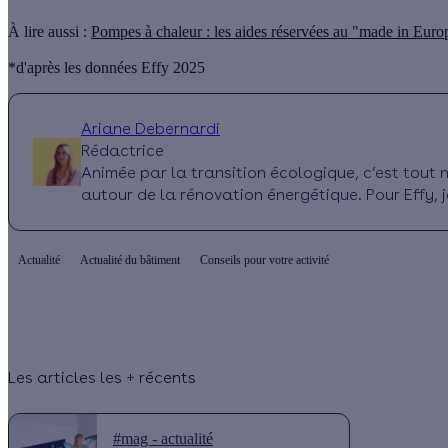
À lire aussi :
Pompes à chaleur : les aides réservées au "made in Eur
*d'après les données Effy 2025
Ariane Debernardi
Rédactrice
Animée par la transition écologique, c’est tout n
autour de la rénovation énergétique. Pour Effy, j
Actualité
Actualité du bâtiment
Conseils pour votre activité
Les articles les + récents
#mag - actualité