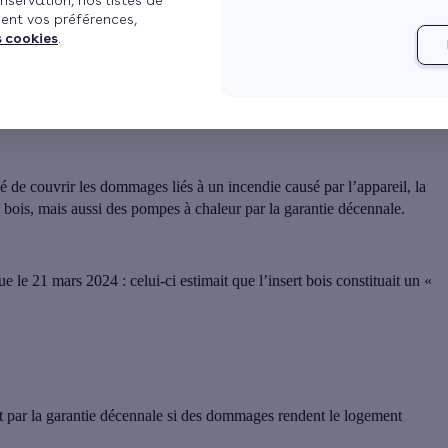
nservation, nos listes de
ent vos préférences,
6
Mis à jour le 09/08/2024 à 16h16
4 min de lecture
s cookies
.
rtisan, son application pour la pompe à chaleur vient d’évoluer, suite à
usé de couvrir les dommages liés à un incendie causé par l’appareil
, la
s bois, mais aussi des pompes à chaleur par la garantie décennale.
due le 21 mars 2024
: celui-ci estimait que l’insert bois constituait un «
rt par la garantie décennale si des dommages rendent le logement