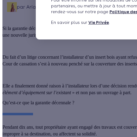
Pour être informé sur les modalités de co
partenaires, ou mettre à jour à tout mom
par
Ariane Debernardi
Publié le 30/05/2024 à 09h4
rendez-vous sur notre page
Politique de
En savoir plus sur
Vie Privée
.
Si la garantie décennale est au cœur des enjeux d’assurance pour tout a
une nouvelle jurisprudence de la Cour de cassation. Effy fait le point.
Du fait d’un litige concernant
l’installateur d’un insert bois ayant ref
Cour de cassation s’est à nouveau penché sur la couverture des insert
Elle a finalement
donné raison à l’installateur lors d’une décision ren
élément d’équipement sur l’existant
» et non pas un ouvrage à part.
Qu’est-ce que la garantie décennale ?
Pendant dix ans,
tout propriétaire ayant engagé des travaux est couve
impropre à sa destination
, ou affectent sa solidité.