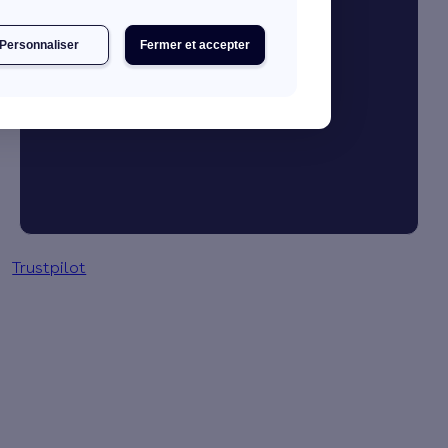
Personnaliser
Fermer et accepter
Je booste mon activité
Gestion des primes en 3 clics
Trustpilot