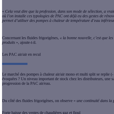
«
Cela veut dire que la profession, dans son mode de sélection, a vrai
où l’on installe ces typologies de PAC ont déjà eu des gestes de réno
permet d’utiliser des pompes à chaleur de température d’eau inférie
Concernant les fluides frigorigènes,
« la bonne nouvelle, c’est que les
produits
», ajoute-t-il.
Les PAC air/air en recul
Le marché des
pompes à chaleur air/air
mono et multi split se replie 
évoquées ? Un niveau important de stock chez les distributeurs, une s
progression de la PAC air/eau.
Du côté des fluides frigorigènes, on observe «
une continuité dans la
Forte baisse des ventes de chaudières gaz et fioul