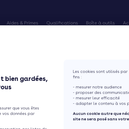
Aides & Primes
Qualifications
Boîte à outils
Ac
alifiés
es Primes CEE
Chèque énergie
Pourquoi devenir RGE
Trouver des chan
Eco-PTZ
Renouveler qualification RGE
Préparer vos re
MaPrimeRénov'
RGE probatoire
Relancer vos cli
Prime Effy
Soigner vos avis
Les cookies sont utilisés par 
TVA réduite
Courtier en tra
fins :
t bien gardées,
...
vous
- mesurer notre audience
- proposer des communicatio
- mesurer leur efficacité
es ventes de pompes à
- adapter le contenu à vos p
ssurer que vous êtes
e vos données par
Aucun cookie autre que né
site ne sera posé sans votr