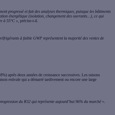
ment progressé et fait des analyses thermiques, puisque les bâtiments
vation énergétique (isolation, changement des ouvrants…), ce qui
ure à 55°C »,
précise-t-il.
 réfrigérants à faible GWP représentent la majorité des ventes de
(- 8%) après deux années de croissance successives. Les raisons
aison estivale qui a démarré tardivement ou encore une large
 progression du R32 qui représente aujourd’hui 96% du marché
».