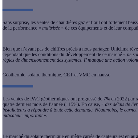
Sans surprise, les ventes de
chaudières gaz et fioul
ont fortement baiss
de la performance «
maitrisée
» de ces équipements et de leur compati
Bien que n’ayant pas de chiffres précis à nous partager, Uniclima rév
cependant que les conditions du développement de ce marché «
ne son
règles de dimensionnement des systèmes. Il manque une action volonta
Géothermie, solaire thermique, CET et VMC en hausse
Les ventes de
PAC géothermiques
ont progressé de 7% en 2022 par ra
quatre derniers mois de l’année (- 15%). En cause, «
des délais de liv
installateurs à répondre à toute cette demande. Néanmoins, le carnet 
indicateur important
».
Le marché du
solaire thermique
en mètre carrés de capteurs est en au