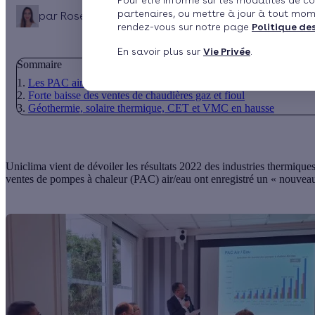
Pour être informé sur les modalités de co
partenaires, ou mettre à jour à tout mom
par
Rose Colombel
Publié le 02/02/2023 à 14h24
rendez-vous sur notre page
Politique de
En savoir plus sur
Vie Privée
.
Sommaire
Les PAC air/air en recul
Forte baisse des ventes de chaudières gaz et fioul
Géothermie, solaire thermique, CET et VMC en hausse
Uniclima vient de dévoiler les résultats 2022 des industries thermiques
ventes de pompes à chaleur (PAC) air/eau ont enregistré un « nouveau 