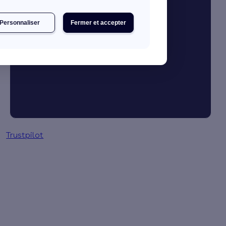
Personnaliser
Fermer et accepter
Je booste mon activité
Gestion des primes en 3 clics
Trustpilot