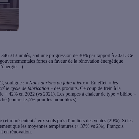
à 346 313 unités, soit une progression de 30% par rapport à 2021. Ce
 gouvernementales fortes
en faveur de la rénovation énergétique
d’énergie…)
C, souligne : «
Nous aurions pu faire mieux
». En effet, «
les
é le cycle de fabrication
» des produits. Ce coup de frein à la
de + 42% en 2022 (vs 2021). Les pompes à chaleur de type « bibloc »
rché (contre 13,5% pour les monoblocs).
et représentent à eux seuls près d’un tiers des ventes (29%). Si les
idement que les moyennes températures (+ 37% vs 2%), François
nt en rénovation.