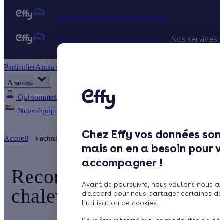
Spécialiste rénovation énergétique
Nos services
Spécialiste rénovation énergétique
Particulier
Artisan / installateur
Entreprise / collectivité
Projets Qu
À propos
Gestion d
Qui sommes-nous ?
Pourquoi Effy ?
Notre mission
Notre équipe
Rejoignez-nous
Presse
Chez Effy vos données son
Accueil
actualite
Record historique pour les ventes de pompes à 
mais on en a besoin pour 
accompagner !
Record historique pour l
Avant de poursuivre, nous voulons nous a
chaleur air/eau en 2022
d’accord pour nous partager certaines d
l’utilisation de cookies.