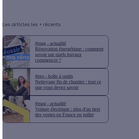
Les articles les + récents
#mag - actualité
Rénovation énergétique : comment
savoir par quels travaux
commencer ?
#pro - boîte à outils
Nettoyage fin de chantier : tout ce
que vous devez savoir
#mag - actualité
Voiture électrique : plus d'un tiers
des ventes en France en juillet