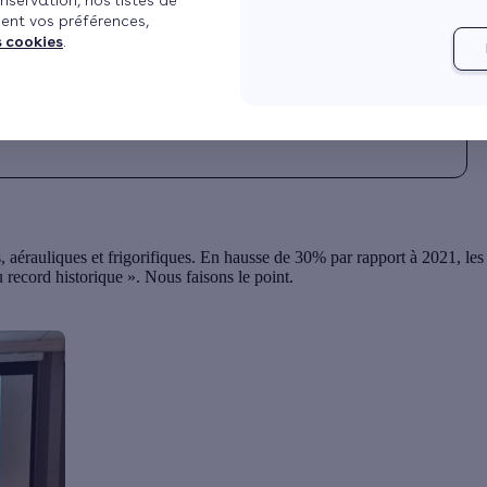
nservation, nos listes de
ent vos préférences,
Mis à jour le 05/08/2024 à 07h28
4 min de lecture
s cookies
.
, aérauliques et frigorifiques. En hausse de 30% par rapport à 2021, les
record historique ». Nous faisons le point.