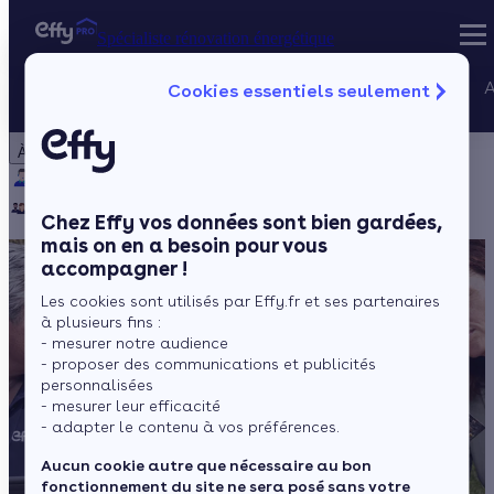
Spécialiste rénovation énergétique
Nos services
A
Cookies essentiels seulement
Spécialiste rénovation énergétique
Particulier
Artisan / installateur
Entreprise / collectivité
À propos
Projets Qualif
Qui sommes-nous ?
Pourquoi Effy ?
Notre mission
Gestion des P
Notre équipe
Rejoignez-nous
Presse
Chez Effy vos données sont bien gardées,
mais on en a besoin pour vous
accompagner !
Les cookies sont utilisés par Effy.fr et ses partenaires
à plusieurs fins :
- mesurer notre audience
- proposer des communications et publicités
personnalisées
- mesurer leur efficacité
- adapter le contenu à vos préférences.
Aucun cookie autre que nécessaire au bon
fonctionnement du site ne sera posé sans votre