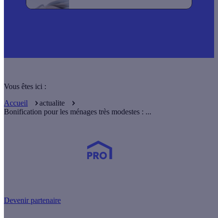
Vous êtes ici :
Accueil
actualite
Bonification pour les ménages très modestes : ...
Devenez Partenaire Effy
et simplifiez-vous la vie !
Devenir partenaire
Nos services