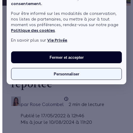
consentement.
Pour être informé sur les modalités de conservation,
nos listes de partenaires, ou mettre à jour à tout
Bonification pour les
moment vos préférences, rendez-vous sur notre page
Politique des cookies
.
ménages très
En savoir plus sur
Vie Privée
.
modestes : la date
limite de réalisation
Fermer et accepter
des travaux est
Personnaliser
reportée
par
Rose Colombel
2 min de lecture
Publié le 17/05/2022 à 12h46
Mis à jour le 10/08/2024 à 11h20