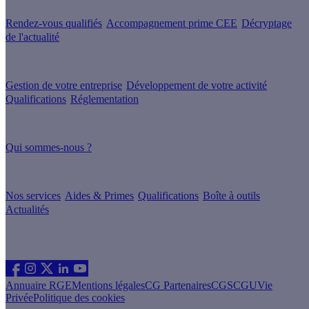
Rendez-vous qualifiés
Accompagnement prime CEE
Décryptage
de l'actualité
Nos conseils
Gestion de votre entreprise
Développement de votre activité
Qualifications
Réglementation
À propos
Qui sommes-nous ?
Nos guides
Nos services
Aides & Primes
Qualifications
Boîte à outils
Actualités
Les sites du groupe Effy
Suivez nous
Annuaire RGE
Mentions légales
CG Partenaires
CGS
CGU
Vie
Privée
Politique des cookies