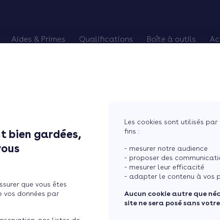
Aides & Primes
Qualifications
Boîte à outils
Ac
alifiés
es Primes CEE
Chèque énergie
Pourquoi devenir RGE
Trouver des chan
Eco-PTZ
Renouveler qualification RGE
Préparer vos re
MaPrimeRénov'
RGE probatoire
Relancer vos cli
Prime Effy
Soigner vos avis
Les cookies sont utilisés par 
TVA réduite
Courtier en tra
fins :
t bien gardées,
m ...
vous
- mesurer notre audience
- proposer des communicatio
- mesurer leur efficacité
féminise…
- adapter le contenu à vos p
ssurer que vous êtes
e vos données par
Aucun cookie autre que né
site ne sera posé sans votr