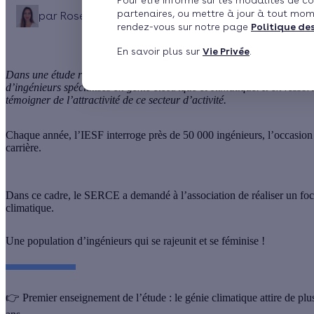
Pour être informé sur les modalités de co
partenaires, ou mettre à jour à tout mom
par
Rose Colombel
Publié le 31/08/2021 à 14h46
M
rendez-vous sur notre page
Politique de
En savoir plus sur
Vie Privée
.
Dans une étude réalisée à la demande du SERCE, la Société des Ingénie
d’ingénieurs spécialisés en génie électrique et climatique. Il en ressor
témoigner de l’attractivité de ce secteur d’activité.
Chaque année, l’IESF interroge près de 50 000 ingénieurs, l’occasion d’
carrière.
Dans ce cadre, le SERCE a demandé à l’association de réaliser un fo
climatique
.
Une population d’ingénieurs qui se rajeunit et se féminise !
👉 Premier enseignement de l’étude :
le génie climatique attire de plu