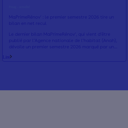
#mag - actualité
MaPrimeRénov’ : le premier semestre 2026 tire un
bilan en net recul
Le dernier bilan MaPrimeRénov’, qui vient d’être
publié par l’Agence nationale de l’habitat (Anah),
dévoile un premier semestre 2026 marqué par un
ralentissement des demandes d’aides. On
Lire
décrypte ensemble les conclusions à tirer de ces
nouveaux chiffres.