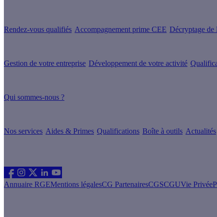
Nos services
Rendez-vous qualifiés
Accompagnement prime CEE
Décryptage de l
Nos conseils
Gestion de votre entreprise
Développement de votre activité
Qualific
À propos
Qui sommes-nous ?
Nos guides
Nos services
Aides & Primes
Qualifications
Boîte à outils
Actualités
Les sites du groupe Effy
Suivez nous
Annuaire RGE
Mentions légales
CG Partenaires
CGS
CGU
Vie Privée
P
Vous êtes un particulier souhaitant rénover son logement ?