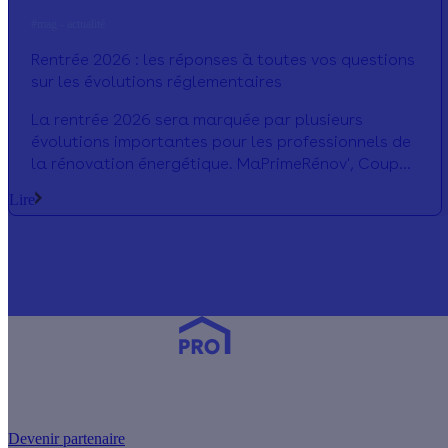
#mag - actualité
Rentrée 2026 : les réponses à toutes vos questions
sur les évolutions réglementaires
La rentrée 2026 sera marquée par plusieurs
évolutions importantes pour les professionnels de
la rénovation énergétique. MaPrimeRénov', Coup
de Pouce Chauffage, rénovation d'ampleur,
Lire
pompes à chaleur, TVA ou encore qualification
RGE : voici les réponses aux principales questions
que vous vous posez pour anticiper les prochains
mois.
Devenez Partenaire Effy
et simplifiez-vous la vie !
Devenir partenaire