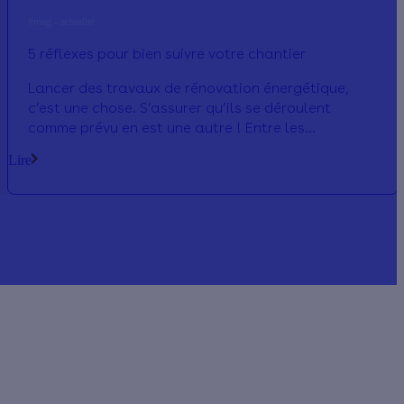
#mag - actualité
5 réflexes pour bien suivre votre chantier
Lancer des travaux de rénovation énergétique,
c’est une chose. S’assurer qu’ils se déroulent
comme prévu en est une autre ! Entre les
différentes étapes du chantier, les échanges avec
Lire
l’artisan, les éventuels imprévus et la réception
des travaux, il n’est pas toujours facile de savoir
quoi vérifier. Voici 5 conseils pour garder un œil sur
votre chantier, sans avoir besoin de devenir expert
en bâtiment.