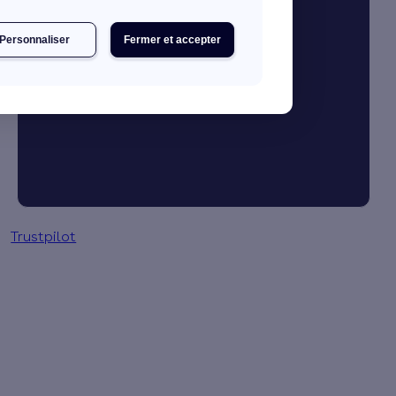
Personnaliser
Fermer et accepter
Je booste mon activité
Gestion des primes en 3 clics
Trustpilot