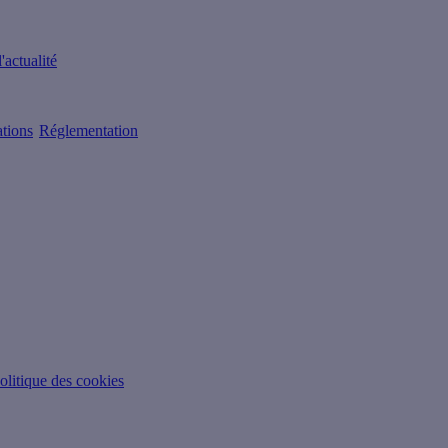
'actualité
ations
Réglementation
olitique des cookies