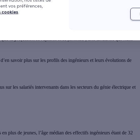
nservation, nos listes de
ent vos préférences,
is à jour le 05/08/2024 à 13h43
2 min de lecture
s cookies
.
urs et Scientifiques de France (IESF) fait le point sur les profils
t que la profession se rajeunit et se féminise ; une tendance qui vient
en savoir plus sur les profils des ingénieurs et leurs évolutions de
cus sur
les salariés intervenants dans les secteurs du génie électrique et
s en plus de jeunes
, l’âge médian des effectifs ingénieurs étant de 32