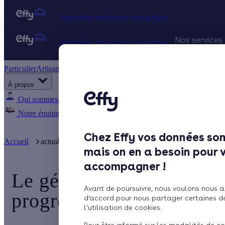
Spécialiste rénovation énergétique
Nos services
Spécialiste rénovation énergétique
Particulier
Artisan / installateur
Entreprise / collectivité
Projets Qu
À propos
Gestion d
Qui sommes-nous ?
Pourquoi Effy ?
Notre mission
Notre équipe
Rejoignez-nous
Presse
Chez Effy vos données son
Accueil
actualite
Le génie climatique se féminise… progressive
mais on en a besoin pour 
accompagner !
Le génie climatique se 
Avant de poursuivre, nous voulons nous a
progressivement
d’accord pour nous partager certaines d
l’utilisation de cookies.