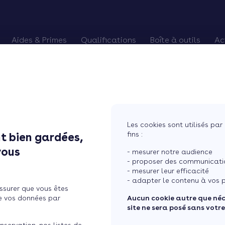
Aides & Primes
Qualifications
Boîte à outils
Ac
alifiés
es Primes CEE
Chèque énergie
Pourquoi devenir RGE
Trouver des chan
Eco-PTZ
Renouveler qualification RGE
Préparer vos re
MaPrimeRénov'
RGE probatoire
Relancer vos cli
Prime Effy
Soigner vos avis
Les cookies sont utilisés par 
TVA réduite
Courtier en tra
fins :
t bien gardées,
..
vous
- mesurer notre audience
- proposer des communicatio
- mesurer leur efficacité
 quelles perspectives
- adapter le contenu à vos p
ssurer que vous êtes
 ?
e vos données par
Aucun cookie autre que né
site ne sera posé sans votr