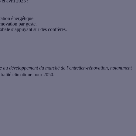
et avril 2023 :
vation énergétique
énovation par geste.
lobale s’appuyant sur des confrères.
le au développement du marché de l’entretien-rénovation, notamment
utralité climatique pour 2050.
ards d’euros, dont 23,8 milliards pour la rénovation énergétique,