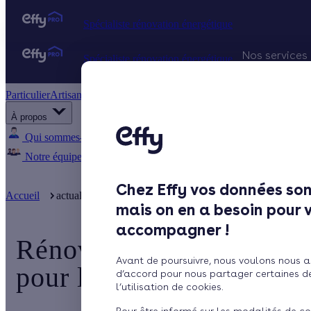
Spécialiste rénovation énergétique
Nos services
Spécialiste rénovation énergétique
Particulier
Artisan / installateur
Entreprise / collectivité
Projets Qu
À propos
Gestion d
Qui sommes-nous ?
Pourquoi Effy ?
Notre mission
Notre équipe
Rejoignez-nous
Presse
Chez Effy vos données son
Accueil
actualite
Rénovation énergétique : quelles perspectives .
mais on en a besoin pour 
accompagner !
Rénovation énergétique :
Avant de poursuivre, nous voulons nous a
pour l’emploi d’ici 2030
d’accord pour nous partager certaines d
l’utilisation de cookies.