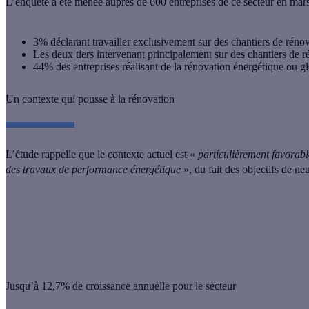
L’enquête a été menée auprès de 600 entreprises de ce secteur en mars 
3% déclarant travailler exclusivement sur des chantiers de réno
Les deux tiers intervenant principalement sur des chantiers de r
44% des entreprises réalisant de la rénovation énergétique ou g
Un contexte qui pousse à la rénovation
L’étude rappelle que le contexte actuel est «
particulièrement favorab
des travaux de performance énergétique
», du fait des objectifs de ne
💡
Bon à savoir :
En 2022, l’entretien-rénovation représentait un marché de 95 milli
soit 25% de l’activité.
Jusqu’à 12,7% de croissance annuelle pour le secteur