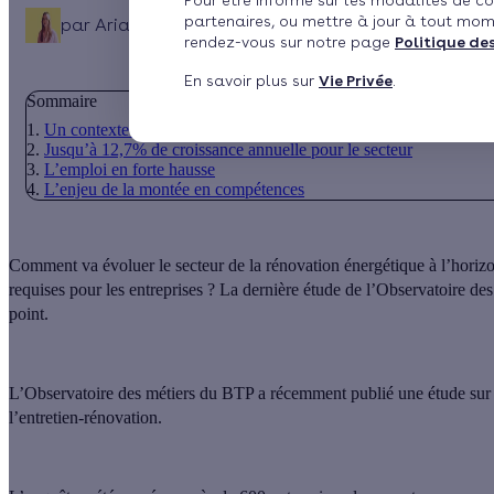
Pour être informé sur les modalités de co
partenaires, ou mettre à jour à tout mom
par
Ariane Debernardi
Publié le 07/03/2024 à 16h52
rendez-vous sur notre page
Politique de
En savoir plus sur
Vie Privée
.
Sommaire
Un contexte qui pousse à la rénovation
Jusqu’à 12,7% de croissance annuelle pour le secteur
L’emploi en forte hausse
L’enjeu de la montée en compétences
Comment va évoluer le secteur de la rénovation énergétique à l’horizon
requises pour les entreprises ? La dernière étude de l’Observatoire de
point.
L’Observatoire des métiers du BTP a récemment publié une étude sur 
l’entretien-rénovation.