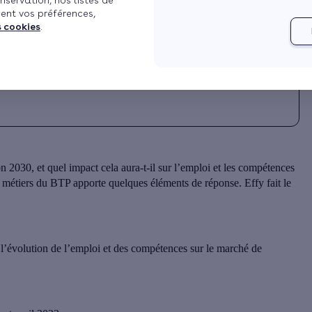
nservation, nos listes de
ent vos préférences,
Mis à jour le 09/08/2024 à 15h11
4 min de lecture
s cookies
.
 2030, et quel impact cela aura-t-il sur l’emploi et les compétences
s métiers du BTP apporte quelques éléments de réponse. Effy fait le
l’évolution de l’emploi et des compétences sur le marché de