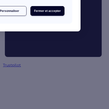
Personnaliser
Fermer et accepter
Je booste mon activité
Gestion des primes en 3 clics
Trustpilot