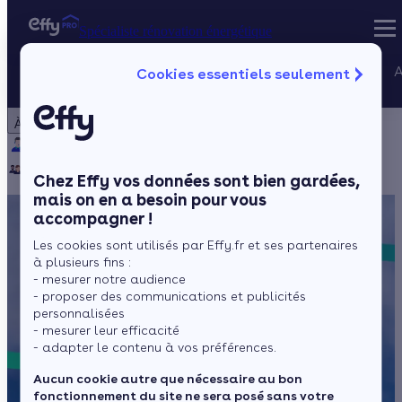
Spécialiste rénovation énergétique
Nos services
A
Cookies essentiels seulement
Spécialiste rénovation énergétique
Particulier
Artisan / installateur
Entreprise / collectivité
À propos
Projets Qualif
Qui sommes-nous ?
Pourquoi Effy ?
Notre mission
Gestion des P
Notre équipe
Rejoignez-nous
Presse
Chez Effy vos données sont bien gardées,
mais on en a besoin pour vous
accompagner !
Les cookies sont utilisés par Effy.fr et ses partenaires
à plusieurs fins :
- mesurer notre audience
- proposer des communications et publicités
personnalisées
- mesurer leur efficacité
- adapter le contenu à vos préférences.
Aucun cookie autre que nécessaire au bon
fonctionnement du site ne sera posé sans votre