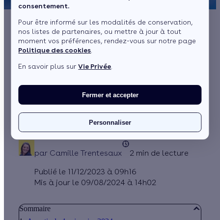
consentement.
Pour être informé sur les modalités de conservation,
nos listes de partenaires, ou mettre à jour à tout
L’Anah dévoile un
moment vos préférences, rendez-vous sur notre page
Politique des cookies
.
calendrier échelonné
En savoir plus sur
Vie Privée
.
pour le déploiement
de la réforme 2024 de
Fermer et accepter
MaPrimeRénov’
Personnaliser
par
Camille Trentesaux
2 min de lecture
Publié le 11/12/2023 à 09h16
Mis à jour le 09/08/2024 à 14h02
Sommaire