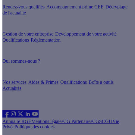
Rendez-vous qualifiés
Accompagnement prime CEE
Décryptage
de l'actualité
Nos conseils
Gestion de votre entreprise
Développement de votre activité
Qualifications
Réglementation
À propos
Qui sommes-nous ?
Nos guides
Nos services
Aides & Primes
Qualifications
Boîte à outils
Actualités
Les sites du groupe Effy
Suivez nous
Annuaire RGE
Mentions légales
CG Partenaires
CGS
CGU
Vie
Privée
Politique des cookies