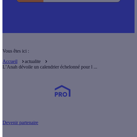
Vous êtes ici :
Accueil
actualite
L’Anah dévoile un calendrier échelonné pour l ...
Devenez Partenaire Effy
et simplifiez-vous la vie !
Devenir partenaire
Nos services