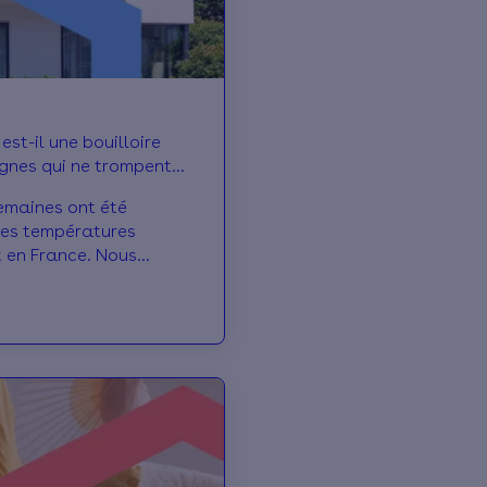
st-il une bouilloire
emaines ont été
es températures
 en France. Nous
x à découvrir à quel
ement résiste mal à la
 mal à se rafraîchir :
on d’une bouilloire
delà des ressentis
les 3 signes qui
otre maison est
t concernée.