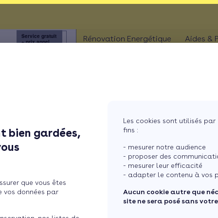
 !
Service gratuit
3456
Rénovation Energétique
Aides & 
+ prix appel
à
ISOLATION
Aides
Combles
Aides
Murs
Aides
MaPri
Fenêtres
Les cookies sont utilisés par 
Aides
mille Trentesaux
fins :
t bien gardées,
ther
Sols
vous
- mesurer notre audience
- proposer des communicatio
ités et rendre accessibles des sujets complexes pour donner aux consomma
- mesurer leur efficacité
- adapter le contenu à vos p
ssurer que vous êtes
e vos données par
Aucun cookie autre que né
site ne sera posé sans votr