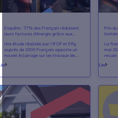
Enquête : 77% des Français réduisent
Prix d
leurs factures d'énergie grâce aux
limitée
travaux
Une étude réalisée par l’IFOP et Effy
La fla
auprès de 2000 Français apporte un
mai 202
nouvel éclairage sur les travaux de
recule
rénovation énergétique. Motivations,
soulag
Lire
Lire
satisfaction et recours aux aides : on
foyers
fait le tour des chiffres les plus
Quel es
intéressants.
On fait