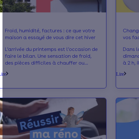
Froid, humidité, factures : ce que votre
Change
maison a essayé de vous dire cet hiver
vos fa
L’arrivée du printemps est l’occasion de
Dans l
faire le bilan. Une sensation de froid,
dimanc
des pièces difficiles à chauffer ou
à 2 h, 
encore des traces d’humidité apparues
le pas
Lire
Lire
au fil des mois ? Ce sont des
instau
indicateurs précieux pour savoir
d’éner
comment améliorer votre maison.
aujour
Faisons le point sur le confort de votre
logement pour identifier les solutions
optimales.