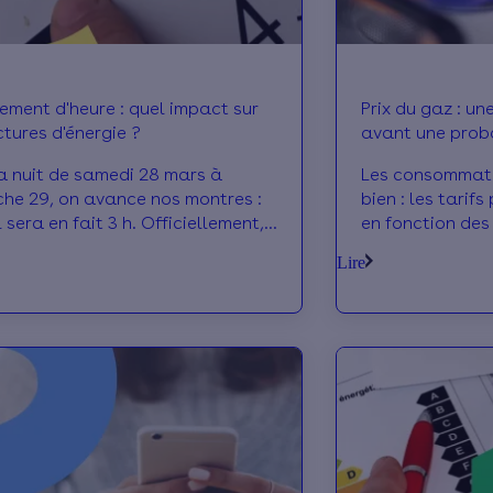
ment d'heure : quel impact sur
Prix du gaz : une accalmie en avril,
ctures d'énergie ?
avant une prob
mai
a nuit de samedi 28 mars à
Les consommate
he 29, on avance nos montres :
bien : les tarif
il sera en fait 3 h. Officiellement,
en fonction des
sage à l’heure d’été a été
d’approvisionne
Lire
ré pour faire des économies
habituellement 
gie… mais est-ce toujours vrai
prix du gaz nat
d’hui ? On démêle le vrai du faux.
avec l’actualit
pourraient bien
partir du 1er m
les différents s