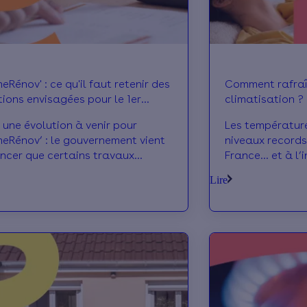
Rénov' : ce qu'il faut retenir des
Comment rafraî
tions envisagées pour le 1er
climatisation ?
mbre
 une évolution à venir pour
Les températur
eRénov’ : le gouvernement vient
niveaux records
ncer que certains travaux
France… et à l’
és “par geste” ne seraient plus
aussi ! Et quan
Lire
les à partir de septembre.
climatisation, c
on, ventilation, poêle à bois : de
maintenir son l
ux projets devraient être
Pourtant, il exi
nés. Voici ce qui pourrait
des aménagemen
, et ce que cela signifierait
parvenir. On vo
tement pour votre projet.
solutions testé