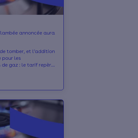
 de tomber, et l’addition
 pour les
e gaz : le tarif repère
 plus de 15 % le 1er mai
es 7,5 millions de
nés ? A quel impact
la facture ? Comment
ts ? Effy répond à vos