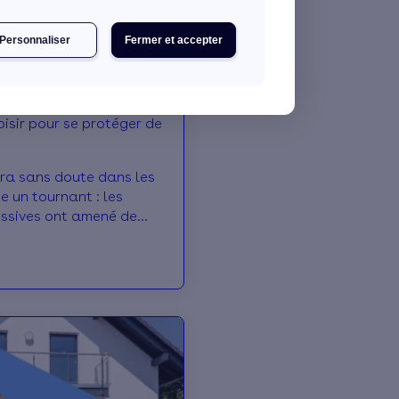
Personnaliser
Fermer et accepter
otéger de
era sans doute dans les
 un tournant : les
essives ont amené de
ais à prendre
 les logements sont
la chaleur.
ne isolation bien
de protéger sa maison
e les périodes de fortes
t le tour des isolants
es !