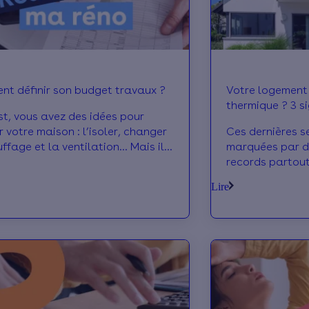
t définir son budget travaux ?
Votre logement e
thermique ? 3 signes qui ne trompent
st, vous avez des idées pour
pas
 votre maison : l’isoler, changer
Ces dernières s
uffage et la ventilation… Mais il
marquées par d
ste un gros sujet à défricher : le
records partout
ement ! Comment évaluer le
sommes nombreu
Lire
 à prévoir pour les travaux ?
point notre log
t estimer les aides financières
chaleur, et a du
 du reste à charge ? On vous
c’est la définiti
ue comment avancer sur le
thermique ! Au-
 de vos travaux.
généraux, voici 
montrent que v
particulièremen