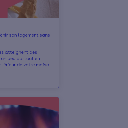
chir son logement sans
es atteignent des
 un peu partout en
intérieur de votre maison
d on n’a pas de
’est un vrai défi de
ogement au frais.
ste des bons réflexes et
ts efficaces pour y
us partage nos
es et approuvées !