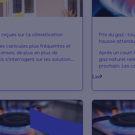
 reçues sur la climatisation
Prix du gaz : tout comprendre à la
hausse attendue 
es canicules plus fréquentes et
tenses, de plus en plus de
Après un court ré
s s'interrogent sur les solutions
gaz naturel remo
ieux vivre l'été. Longtemps
prochain. Les 
érée comme un équipement de
leur facture a
Lire
t réservé à des cas particuliers,
moyenne. Qui e
matisation s'invite désormais dans
limiter la casse
breux foyers. Consommation,
questions.
 environnemental, bruit ou
installation… voici 5 clichés qui
 vie dure, pour lesquels on démêle
 du faux