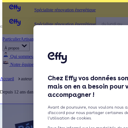
Spécialiste rénovation énergétique
Appelez-nous
du lundi au
Spécialiste rénovation énergétique
vendredi - 8h 
19h
Particulier
Artisan / installateur
Entreprise / collectivité
À propos
Qui sommes-nous ?
Pourquoi Effy ?
Notre mission
Notre équipe
Rejoignez-nous
Presse
Ca
Chez Effy vos données son
Accueil
auteur
Camille Trentesaux
mais on en a besoin pour 
Depuis 12 ans dans le secteur de l'énergie, j'aime décrypter les actual
accompagner !
Avant de poursuivre, nous voulons nous a
d’accord pour nous partager certaines d
l’utilisation de cookies.