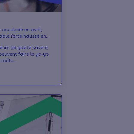
able forte hausse en
urs de gaz le savent
s peuvent faire le yo-yo
 coûts
ment. Le printemps est
synonyme de repli des
urel, mais cette année,
é au Moyen-Orient, ils
 subir une flambée à
ai. On décrypte ensemble
ignaux.