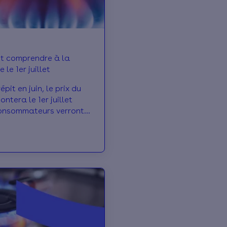
le 1er juillet
pit en juin, le prix du
ntera le 1er juillet
consommateurs verront
ugmenter de 7,4% TTC en
st concerné ? Comment
 ? Effy répond à vos