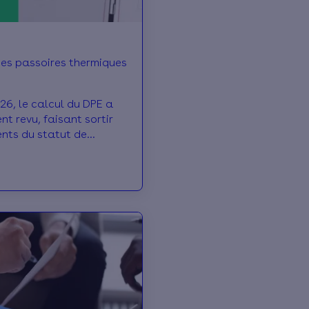
des passoires thermiques
026, le calcul du DPE a
t revu, faisant sortir
nts du statut de
ique”. Conséquence :
iques des passoires
otées F ou G) ne
 toujours à ce qu’on
ous dévoile leur
en 2026.