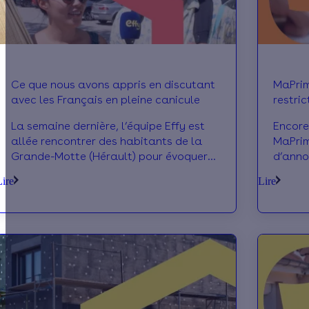
Ce que nous avons appris en discutant
MaPrime
avec les Français en pleine canicule
restric
septe
La semaine dernière, l’équipe Effy est
Encore
allée rencontrer des habitants de la
MaPrim
Grande-Motte (Hérault) pour évoquer
d’anno
leur ressenti sur les fortes chaleurs.
réalis
Lire
Lire
Comment les Français vivent-ils les
éligib
périodes de canicule? Quelles sont
Isolati
leurs techniques pour s’y adapter ? On
nombre
plonge ensemble dans les coulisses de
concer
la canicule !
changer
concrè