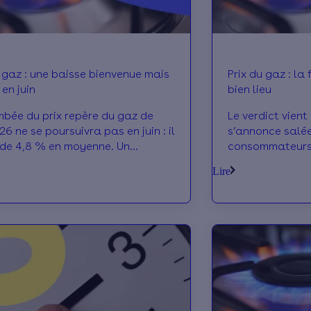
u gaz : une baisse bienvenue mais
Prix du gaz : la flambée annoncée aura
 en juin
bien lieu
mbée du prix repère du gaz de
Le verdict vient
6 ne se poursuivra pas en juin : il
s’annonce salée
 de 4,8 % en moyenne. Un
consommateurs d
ement pour les 6,2 millions de
va augmenter de
Lire
 concernés. Qui va en profiter ?
2026. Qui sont l
t l’impact réel sur la facture ?
Français concer
 le point.
s’attendre sur 
limiter les dégâ
questions.