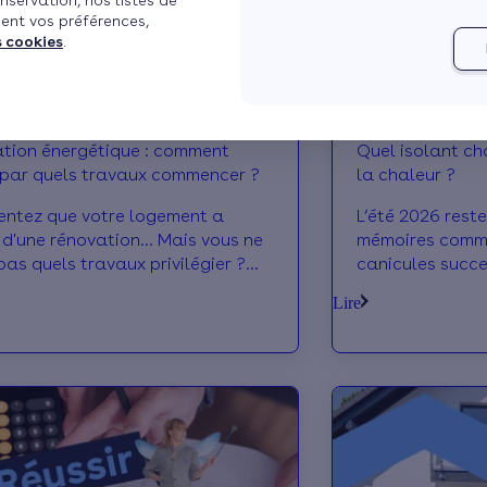
nservation, nos listes de
ent vos préférences,
s cookies
.
on énergétique : comment
Quel isolant choisir pour se pr
 par quels travaux commencer ?
la chaleur ?
entez que votre logement a
L’été 2026 rest
 d'une rénovation... Mais vous ne
mémoires comme
pas quels travaux privilégier ?
canicules succ
on, chauffage, toiture, ou un peu
nombreux Franç
Lire
t ça : comment prioriser les bons
conscience que
x ? On vous donne les bons
inégaux face à 
ls pour débuter du bon pied.
Heureusement, u
choisie permet 
et de mieux vivr
chaleurs. On fai
les plus efficac