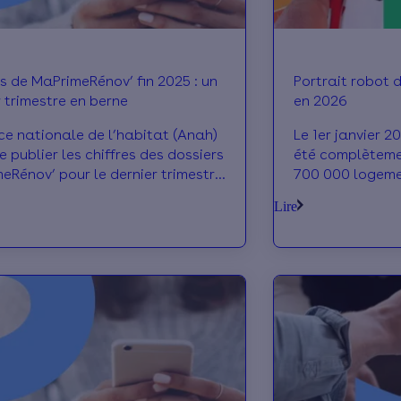
s de MaPrimeRénov’ fin 2025 : un
Portrait robot 
r trimestre en berne
en 2026
ce nationale de l’habitat (Anah)
Le 1er janvier 2
e publier les chiffres des dossiers
été complètemen
eRénov’ pour le dernier trimestre
700 000 logeme
On décrypte ensemble les
“passoire therm
Lire
entes conclusions de ce bilan
les caractérist
riel.
énergétiques (n
ressemblent pas
imaginait ! On v
portrait-robot 