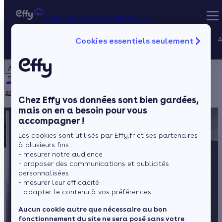
Spécialiste rénovation énergétique
Nos services
A
Cookies essentiels seulement
Spécialiste rénovation énergétique
Particulier
Artisan / installateur
Entreprise / collectivité
À propos
Projets Qualif
Qui sommes-nous ?
Pourquoi Effy ?
Notre mission
Gestion des P
Notre équipe
Rejoignez-nous
Presse
Chez Effy vos données sont bien gardées,
mais on en a besoin pour vous
accompagner !
Les cookies sont utilisés par Effy.fr et ses partenaires
à plusieurs fins :
- mesurer notre audience
- proposer des communications et publicités
personnalisées
- mesurer leur efficacité
- adapter le contenu à vos préférences.
Aucun cookie autre que nécessaire au bon
fonctionnement du site ne sera posé sans votre