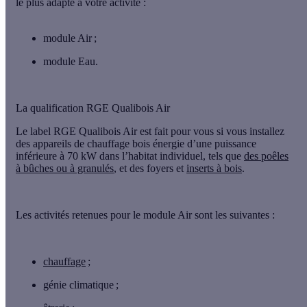
le plus adapté à votre activité
:
module Air ;
module Eau.
La qualification RGE Qualibois Air
Le label RGE Qualibois Air est fait pour vous si
vous installez
des appareils de chauffage bois énergie d’une puissance
inférieure à 70 kW
dans l’habitat individuel, tels que
des poêles
à bûches ou à granulés
, et des foyers et
inserts à bois
.
Les activités retenues pour le module Air sont les suivantes :
chauffage
;
génie climatique ;