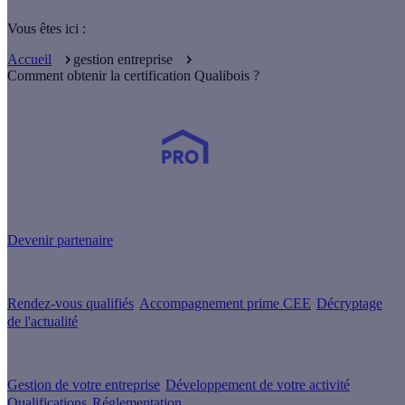
Vous êtes ici :
Accueil
gestion entreprise
Comment obtenir la certification Qualibois ?
Devenez Partenaire Effy
et simplifiez-vous la vie !
Devenir partenaire
Nos services
Rendez-vous qualifiés
Accompagnement prime CEE
Décryptage
de l'actualité
Nos conseils
Gestion de votre entreprise
Développement de votre activité
Qualifications
Réglementation