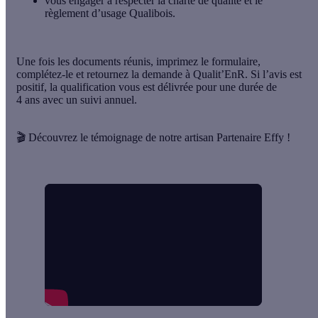
vous engager à
respecter la charte de qualité
et le
règlement d’usage Qualibois.
Une fois les documents réunis, imprimez le formulaire,
complétez-le et retournez la demande à Qualit’EnR. Si l’avis est
positif,
la qualification vous est délivrée pour une durée de
4 ans
avec un suivi annuel.
🎬
Découvrez le témoignage de notre artisan Partenaire Effy !