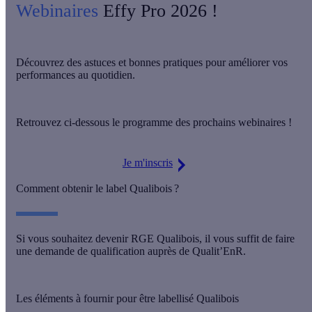
Webinaires
Effy Pro 2026 !
Découvrez des astuces et bonnes pratiques pour améliorer
vos
performances au quotidien
.
Retrouvez ci-dessous le
programme des prochains webinaires
!
Je m'inscris
Comment obtenir le label Qualibois ?
Si vous souhaitez devenir RGE Qualibois, il vous suffit de
faire
une demande de qualification
auprès de Qualit’EnR.
Les éléments à fournir pour être labellisé Qualibois