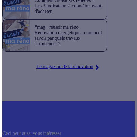
Comment choisir ses fenêtres ?
Les 3 indicateurs à connaître avant
d'acheter
#mag - réussir ma réno
Rénovation énergétique : comment
savoir par quels travaux
commencer ?
Le magazine de la rénovation
Ceci peut aussi vous intéresser