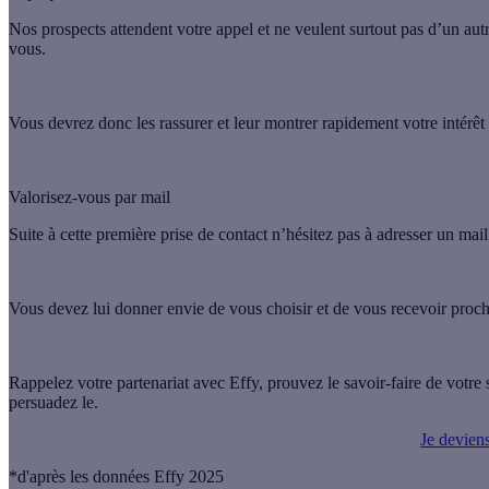
Nos prospects attendent votre appel et ne veulent surtout pas d’un autr
vous.
Vous devrez donc les rassurer et leur montrer rapidement votre intérêt
Valorisez-vous par mail
Suite à cette première prise de contact n’hésitez pas à adresser un mail 
Vous devez lui donner envie de vous choisir et de vous recevoir proc
Rappelez votre partenariat avec Effy, prouvez le savoir-faire de votre
persuadez le.
Je deviens
*d'après les données Effy 2025