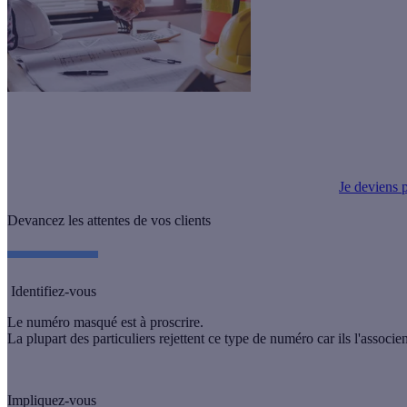
Vous cherchez de nouveaux clients ? Effy est LA référence de la
mise 
prospects qualifiés que nous pouvons vous apporter chaque mois.
Je deviens p
Devancez les attentes de vos clients
Identifiez-vous
Le numéro masqué est à proscrire.
La plupart des particuliers rejettent ce type de numéro car ils l'associ
Impliquez-vous