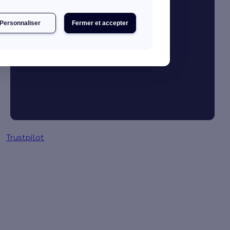
Personnaliser
Fermer et accepter
Je booste mon activité
Gestion des primes en 3 clics
Trustpilot