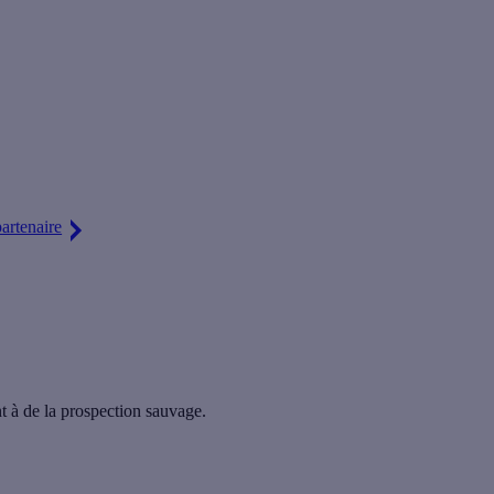
en relation artisans et particuliers
. Estimez le nombre de nouveaux
artenaire
ent à de la prospection sauvage.