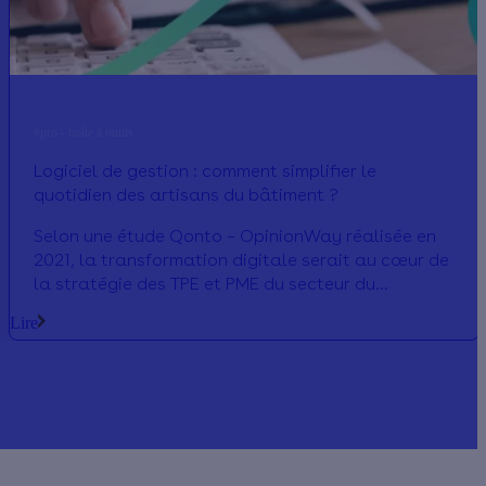
#pro - boîte à outils
Logiciel de gestion : comment simplifier le
quotidien des artisans du bâtiment ?
Selon une étude Qonto – OpinionWay réalisée en
2021, la transformation digitale serait au cœur de
la stratégie des TPE et PME du secteur du
bâtiment. Les dirigeants d’entreprise l’ont bien
Lire
compris : les outils numériques présentent de
nombreux atouts parmi lesquels un gain de temps.
Nous vous proposons de faire le point sur les
logiciels de gestion.