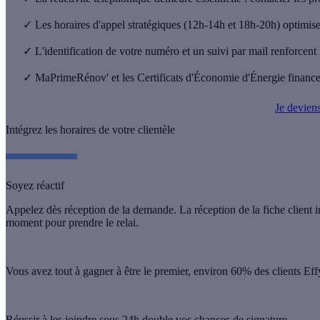
✓
Les horaires d'appel stratégiques (12h-14h et 18h-20h) optimisent
✓
L'identification de votre numéro et un suivi par mail renforcent l
✓
MaPrimeRénov' et les Certificats d'Économie d'Énergie financent 
Je deviens
Intégrez les horaires de votre clientèle
Soyez réactif
Appelez dès réception de la demande. La réception de la fiche client i
moment pour prendre le relai.
Vous avez tout à gagner à être le premier, environ 60% des clients Effy
Réussir à les joindre sous 24h double vos chances de signature.