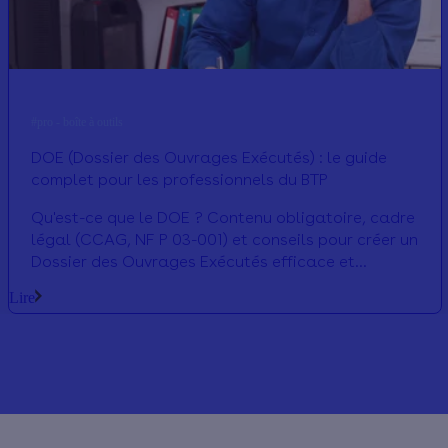
#pro - boîte à outils
DOE (Dossier des Ouvrages Exécutés) : le guide
complet pour les professionnels du BTP
Qu'est-ce que le DOE ? Contenu obligatoire, cadre
légal (CCAG, NF P 03-001) et conseils pour créer un
Dossier des Ouvrages Exécutés efficace et
numérique.
Lire