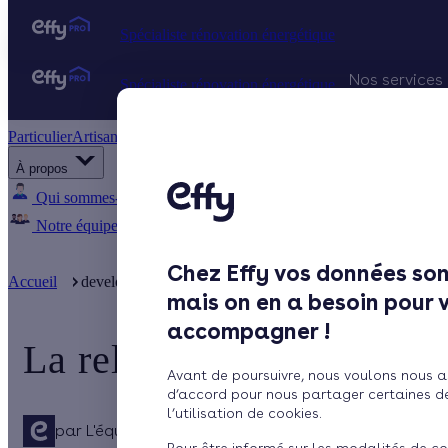
Spécialiste rénovation énergétique
Nos services
Spécialiste rénovation énergétique
Particulier
Artisan / installateur
Entreprise / collectivité
Projets Qu
À propos
Gestion d
Qui sommes-nous ?
Pourquoi Effy ?
Notre mission
Notre équipe
Rejoignez-nous
Presse
Chez Effy vos données son
Accueil
developpement activite
La relance des Prospects
mais on en a besoin pour 
accompagner !
La relance des Prospects
Avant de poursuivre, nous voulons nous a
d’accord pour nous partager certaines d
l’utilisation de cookies.
par
L'équipe de rédaction
Publié le 03/08/2021 à 14h