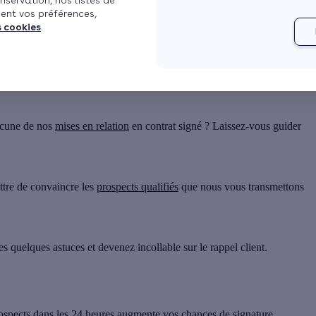
nservation, nos listes de
ent vos préférences,
s cookies
.
hacune de nos
mises en relation
en contrat signé ? Laissez-vous guider
ttre de convaincre les
prospects qualifiés
que nous vous transmettons
 quelques astuces et devenez incollable sur le rappel client.
prospects dans les 24 heures augmente vos chances de signature.