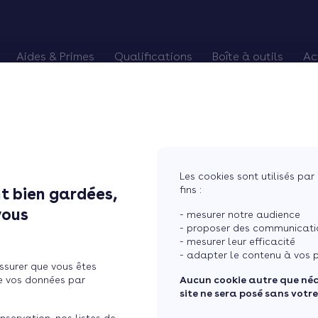
Aides & Primes
Qualifications
Boîte à outils
Ac
alifiés
es Primes CEE
Chèque énergie
Pourquoi devenir RGE
Trouver des chan
Eco-PTZ
Renouveler qualification RGE
Préparer vos re
MaPrimeRénov'
RGE probatoire
Relancer vos cli
Prime Effy
Soigner vos avis
Les cookies sont utilisés par 
TVA réduite
Courtier en tra
fins :
t bien gardées,
vous
- mesurer notre audience
- proposer des communicatio
- mesurer leur efficacité
- adapter le contenu à vos p
ssurer que vous êtes
e vos données par
Aucun cookie autre que né
site ne sera posé sans votr
15
Mis à jour le 16/06/2026 à 17h24
3 min de lecture