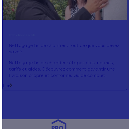
#pro - boîte à outils
Nettoyage fin de chantier : tout ce que vous devez
savoir
Nettoyage fin de chantier : étapes clés, normes,
tarifs et aides. Découvrez comment garantir une
livraison propre et conforme. Guide complet.
Lire