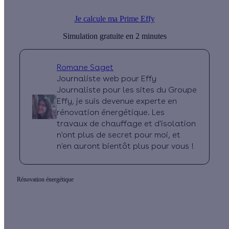
toucher.
Je calcule ma Prime Effy
Simulation gratuite en 2 minutes
Romane Saget
Journaliste web pour Effy
Journaliste pour les sites du Groupe
Effy, je suis devenue experte en
rénovation énergétique. Les
travaux de chauffage et d'isolation
n'ont plus de secret pour moi, et
n'en auront bientôt plus pour vous !
Rénovation énergétique