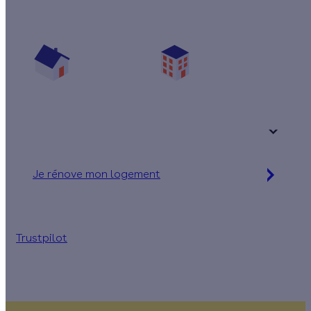
Prêt(e) à améliorer votre confort thermique ?
Vos travaux concernent :
Une maison
Un appartement
Votre logement a été construit :
+ de 15 ans
Je rénove mon logement
Jusqu'à 32 000 € d'aides financières
Trustpilot