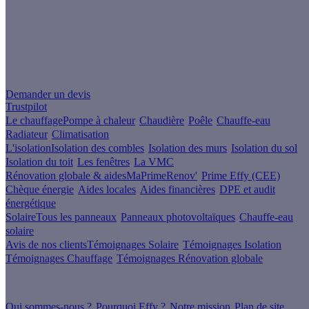
Un projet de rénovation énergétique ?
Demander un devis
Trustpilot
Le chauffage
Pompe à chaleur
Chaudière
Poêle
Chauffe-eau
Radiateur
Climatisation
L'isolation
Isolation des combles
Isolation des murs
Isolation du sol
Isolation du toit
Les fenêtres
La VMC
Rénovation globale & aides
MaPrimeRenov'
Prime Effy (CEE)
Chèque énergie
Aides locales
Aides financières
DPE et audit
énergétique
Solaire
Tous les panneaux
Panneaux photovoltaïques
Chauffe-eau
solaire
Avis de nos clients
Témoignages Solaire
Témoignages Isolation
Témoignages Chauffage
Témoignages Rénovation globale
À propos
Qui sommes-nous ?
Pourquoi Effy ?
Notre mission
Plan de site