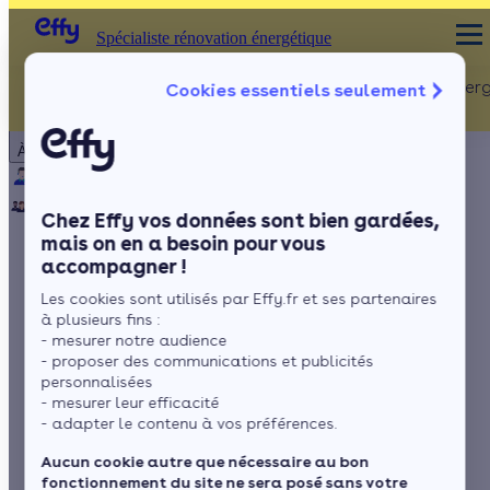
Spécialiste rénovation énergétique
Rénovation Ener
Cookies essentiels seulement
Spécialiste rénovation énergétique
Particulier
Artisan / installateur
Entreprise / collectivité
À propos
ISOLATION
Qui sommes-nous ?
Pourquoi Effy ?
Notre mission
Combles
Notre équipe
Rejoignez-nous
Presse
Chez Effy vos données sont bien gardées,
Murs
mais on en a besoin pour vous
accompagner !
Fenêtres
Tout savoir sur
Les cookies sont utilisés par Effy.fr et ses partenaires
Sols
l’organisme
à plusieurs fins :
- mesurer notre audience
Qualit’EnR
- proposer des communications et publicités
personnalisées
- mesurer leur efficacité
- adapter le contenu à vos préférences.
par
Romane Saget
5 min de lecture
Aucun cookie autre que nécessaire au bon
fonctionnement du site ne sera posé sans votre