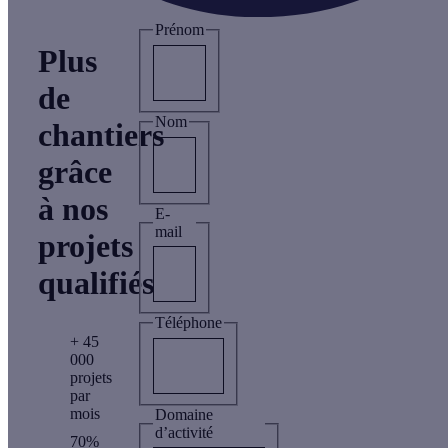
Prénom
Plus
de
Nom
chantiers
grâce
à nos
E-
mail
projets
qualifiés
Téléphone
+ 45
000
projets
par
mois
Domaine
d’activité
70%