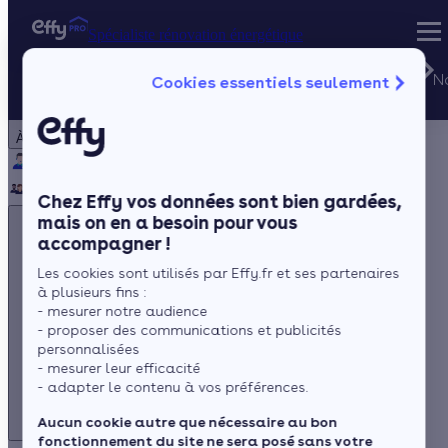
Spécialiste rénovation énergétique
Besoin
d'aide ?
N
Cookies essentiels seulement
Spécialiste rénovation énergétique
Particulier
Artisan / installateur
Entreprise / collectivité
Du lundi au
vendredi de
À propos
8h à 20h
(prix d'un
Qui sommes-nous ?
Pourquoi Effy ?
Notre mission
appel local)
Notre équipe
Rejoignez-nous
Presse
Chez Effy vos données sont bien gardées,
mais on en a besoin pour vous
accompagner !
Les cookies sont utilisés par Effy.fr et ses partenaires
à plusieurs fins :
- mesurer notre audience
- proposer des communications et publicités
Besoin d'aide ?
personnalisées
- mesurer leur efficacité
Du lundi au vendredi de 8h à 20h
- adapter le contenu à vos préférences.
(prix d'un appel local)
Aucun cookie autre que nécessaire au bon
fonctionnement du site ne sera posé sans votre