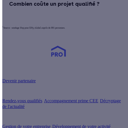
Combien coûte un projet qualifié ?
1
Source : sondage Ifop pour Effy, réalisé auprès de 891 personnes.
Devenez Partenaire Effy
et simplifiez-vous la vie !
Devenir partenaire
Nos services
Rendez-vous qualifiés
Accompagnement prime CEE
Décryptage
de l'actualité
Nos conseils
Gestion de votre entreprise
Développement de votre activité