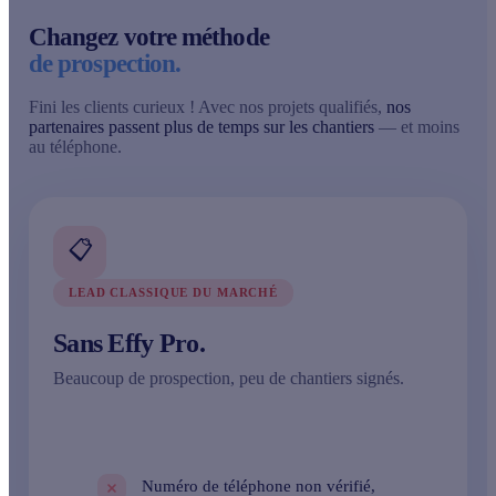
Changez votre méthode
de prospection.
Fini les clients curieux ! Avec nos projets qualifiés,
nos
partenaires passent plus de temps sur les chantiers
— et moins
au téléphone.
📋
LEAD CLASSIQUE DU MARCHÉ
Sans Effy Pro.
Beaucoup de prospection, peu de chantiers signés.
Numéro de téléphone
non vérifié
,