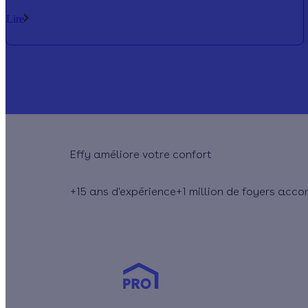
combien ça coûte !
Lire
Effy
+15 ans
d'expérience
+1 million
de foyers acc