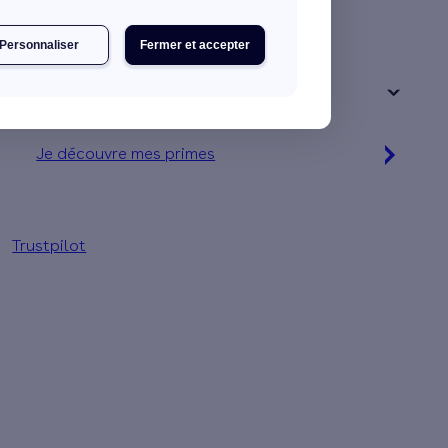
Une maison
Un appartement
Personnaliser
Fermer et accepter
Votre logement a été construit :
+ de 15 ans
Je découvre mes primes
Simulation gratuite en 2 minutes
Trustpilot