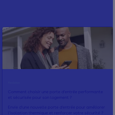
#isolation
Comment choisir une porte d’entrée performante
et sécurisée pour son logement ?
Envie d'une nouvelle porte d'entrée pour améliorer
l'isolation thermique et renforcer votre sécurité ?