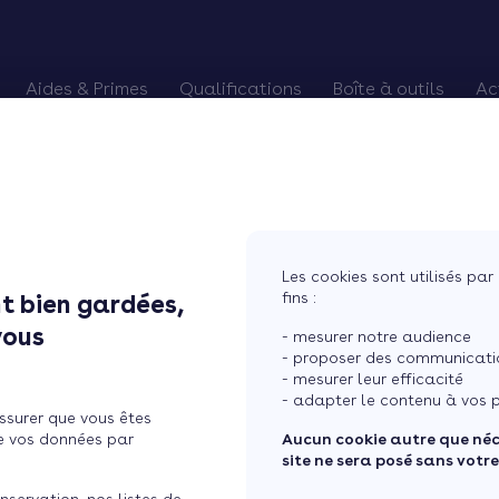
Aides & Primes
Qualifications
Boîte à outils
Ac
alifiés
es Primes CEE
Chèque énergie
Pourquoi devenir RGE
Trouver des chan
Eco-PTZ
Renouveler qualification RGE
Préparer vos re
MaPrimeRénov'
RGE probatoire
Relancer vos cli
Prime Effy
Soigner vos avis
Les cookies sont utilisés par 
TVA réduite
Courtier en tra
fins :
t bien gardées,
vous
- mesurer notre audience
- proposer des communicatio
- mesurer leur efficacité
raitements pour la Ouate
- adapter le contenu à vos p
ssurer que vous êtes
e vos données par
Aucun cookie autre que né
site ne sera posé sans votr