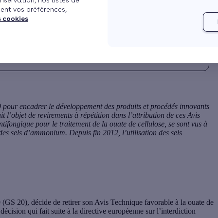
nservation, nos listes de
ent vos préférences,
s cookies
.
9 pour encadrer le développement des produits et procédés innovants
t l’objet de revirements à répétition dans l’attribution de ces Avis
ntifongique pour le traitement de la ouate de cellulose, se sont vus à
t des sels d’ammonium. Depuis fin 2012, l’utilisation des sels
GS 20), décide de retirer son Avis Technique favorable à la ouate de
écision qui fait suite à la directive européenne sur l’interdiction