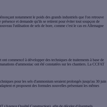
e dénonçant notamment le poids des grands industriels que l'on retrouve
 présence et demande qu'ils se retirent pour éviter tout soupçon de
e nouveau l'utilisation de sels de bore, comme c'est le cas en Allemagne
 et ont commencé à développer des techniques de traitements à base de
manations d'ammoniac ont été constatées sur les chantiers. La CCFAT
techniques pour les sels d'ammonium seraient prolongés jusqu'au 30 juin
s'adaptent et proposent des formules nouvelles présentant les mêmes
AQT (Agence Qualité Construction), afin de déceler d’éventuels