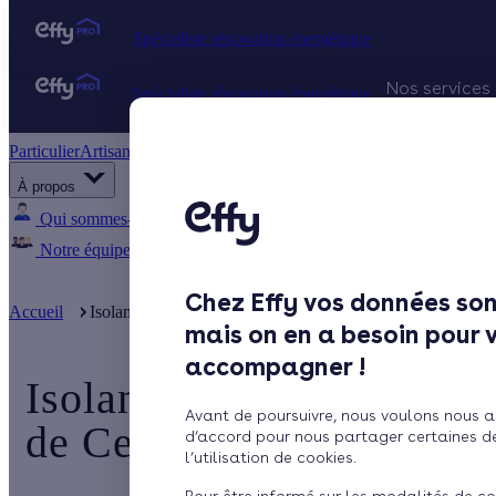
Spécialiste rénovation énergétique
Nos services
Spécialiste rénovation énergétique
Particulier
Artisan / installateur
Entreprise / collectivité
Projets Qu
À propos
Gestion d
Qui sommes-nous ?
Pourquoi Effy ?
Notre mission
Notre équipe
Rejoignez-nous
Presse
Chez Effy vos données son
Accueil
Isolants Nocifs: quels Traitements pour la Ou ...
mais on en a besoin pour 
accompagner !
Isolants Nocifs: quels T
Avant de poursuivre, nous voulons nous a
de Cellulose ?
d’accord pour nous partager certaines d
l’utilisation de cookies.