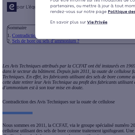
Pour être informé sur les modalités de co
partenaires, ou mettre à jour à tout mom
par
L'équipe de rédaction
2 min de lecture
rendez-vous sur notre page
Politique de
En savoir plus sur
Vie Privée
.
Sommaire
Contradiction des Avis Techniques sur la ouate de cellulose
Sels de bore ou sels d’ammonium ?
Les Avis Techniques attribués par la CCFAT ont été instaurés en 196
dans le secteur du bâtiment. Depuis juin 2011, la ouate de cellulose fai
Techniques. En effet, les fabricants utilisant des sels de bore comme a
cette date retirer leur Avis Technique au profit des fabricants utilisan
d’ammonium est à son tour mise en doute.
Contradiction des Avis Techniques sur la ouate de cellulose
Nous sommes en 2011, la CCFAT, via le groupe spécialisé numéro 20 (
cellulose utilisant des sels de bore comme traitement ignifugeant. Une d