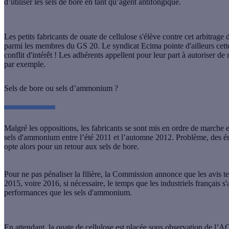
d’utiliser les sels de bore en tant qu’agent antifongique.
Les petits fabricants de ouate de cellulose s'élève contre cet arbitrag
parmi les membres du GS 20. Le syndicat Ecima pointe d'ailleurs cette
conflit d'intérêt ! Les adhérents appellent pour leur part à autoriser d
par exemple.
Sels de bore ou sels d’ammonium ?
Malgré les oppositions, les fabricants se sont mis en ordre de marche
sels d'ammonium entre l’été 2011 et l’automne 2012. Problème, des é
opte alors pour un retour aux sels de bore.
Pour ne pas pénaliser la filière, la Commission annonce que les avis 
2015, voire 2016, si nécessaire, le temps que les industriels français 
performances que les sels d'ammonium.
En attendant, la ouate de cellulose est placée sous observation de l’