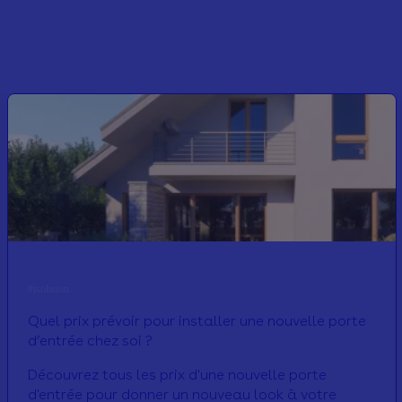
#isolation
Quel prix prévoir pour installer une nouvelle porte
d’entrée chez soi ?
Découvrez tous les prix d'une nouvelle porte
d'entrée pour donner un nouveau look à votre