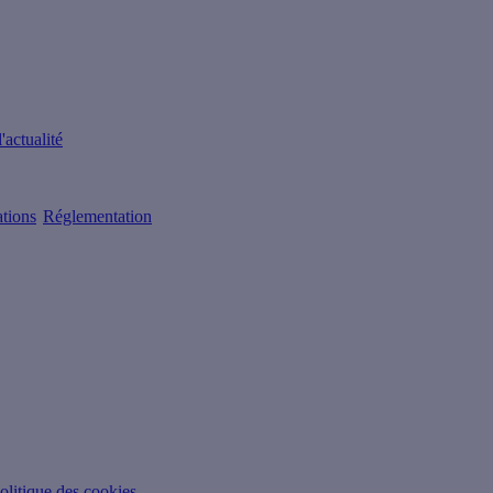
'actualité
ations
Réglementation
olitique des cookies