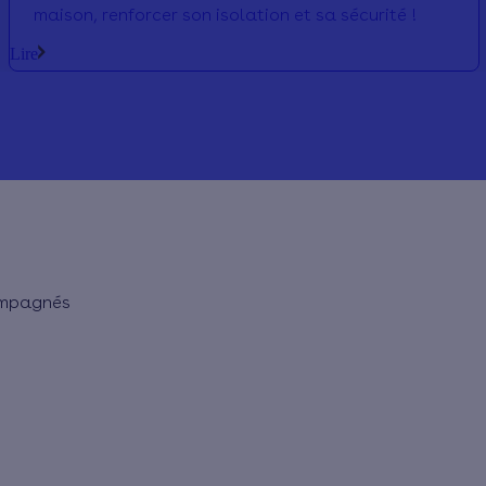
maison, renforcer son isolation et sa sécurité !
Lire
ompagnés