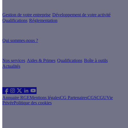
Nos conseils
Gestion de votre entreprise
Développement de votre activité
Qualifications
Réglementation
À propos
Qui sommes-nous ?
Nos guides
Nos services
Aides & Primes
Qualifications
Boîte à outils
Actualités
Les sites du groupe Effy
Suivez nous
Annuaire RGE
Mentions légales
CG Partenaires
CGS
CGU
Vie
Privée
Politique des cookies
Vous êtes un particulier souhaitant rénover son logement ?
Découvrez nos offres particulier sur le site Effy