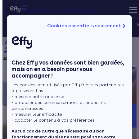
Spécialiste rénovation énergétique
Nos services
A
Cookies essentiels seulement
Spécialiste rénovation énergétique
Particulier
Artisan / installateur
Entreprise / collectivité
À propos
Projets Qualif
Qui sommes-nous ?
Pourquoi Effy ?
Notre mission
Gestion des P
Notre équipe
Rejoignez-nous
Presse
Chez Effy vos données sont bien gardées,
mais on en a besoin pour vous
accompagner !
Les cookies sont utilisés par Effy.fr et ses partenaires
à plusieurs fins :
- mesurer notre audience
- proposer des communications et publicités
personnalisées
- mesurer leur efficacité
- adapter le contenu à vos préférences.
Aucun cookie autre que nécessaire au bon
fonctionnement du site ne sera posé sans votre