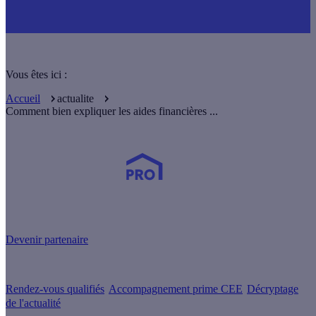
Vous êtes ici :
Accueil
actualite
Comment bien expliquer les aides financières ...
Devenez Partenaire Effy
et simplifiez-vous la vie !
Devenir partenaire
Nos services
Rendez-vous qualifiés
Accompagnement prime CEE
Décryptage
de l'actualité