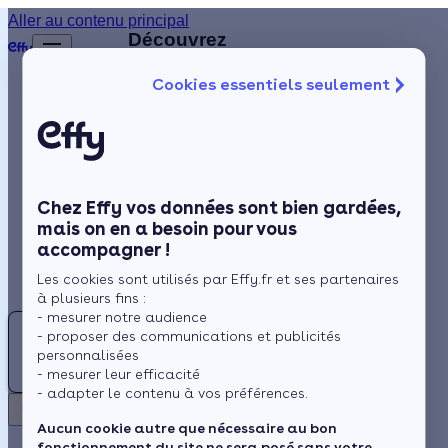
Aller au contenu principal
Retour
Découvrez
d'autres
Cookies essentiels seulement
artisans
Isolation
disponibles
à
Chauffage
proximité
Solaire
Chez Effy vos données sont bien gardées,
Rénovation globale
AD
mais on en a besoin pour vous
accompagner !
Aides et Primes
ART DE LA
Les cookies sont utilisés par Effy.fr et ses partenaires
CHEMINEE
Actualités
à plusieurs fins :
- mesurer notre audience
II
- proposer des communications et publicités
4.9 (68 avis)
Espace Client
personnalisées
ISOL IN
- mesurer leur efficacité
- adapter le contenu à vos préférences.
SITU
Frontenex -
Retour
Aucun cookie autre que nécessaire au bon
à 4 km
fonctionnement du site ne sera posé sans votre