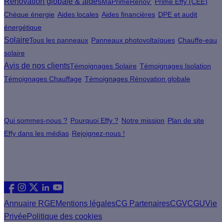
Rénovation globale & aides
MaPrimeRenov'
Prime Effy (CEE)
Chèque énergie
Aides locales
Aides financières
DPE et audit
énergétique
Solaire
Tous les panneaux
Panneaux photovoltaïques
Chauffe-eau
solaire
Avis de nos clients
Témoignages Solaire
Témoignages Isolation
Témoignages Chauffage
Témoignages Rénovation globale
À propos
Qui sommes-nous ?
Pourquoi Effy ?
Notre mission
Plan de site
Effy dans les médias
Rejoignez-nous !
Les sites du groupe Effy
Suivez nous
Annuaire RGE
Mentions légales
CG Partenaires
CGV
CGU
Vie
Privée
Politique des cookies