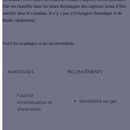
Elle est chauffée dans les tubes thermiques des capteurs avant d’être
stockée dans le cumulus.
Il n’y a pas d’échangeur thermique et de
fluide caloporteur
.
Voici les avantages et les inconvénients :
AVANTAGES
INCONVÉNIENTS
Facilité
Sensibilité au gel
d’installation et
d’entretien