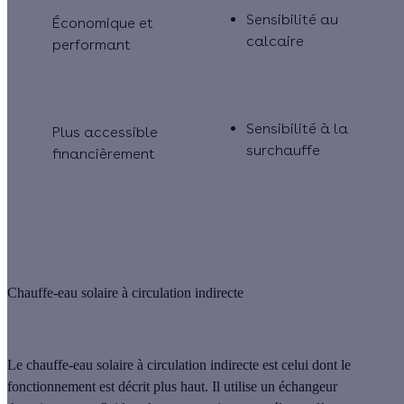
Sensibilité au
Économique et
calcaire
performant
Sensibilité à la
Plus accessible
surchauffe
financièrement
Chauffe-eau solaire à circulation indirecte
Le
chauffe-eau solaire à circulation indirecte
est celui dont le
fonctionnement est décrit plus haut. Il utilise un échangeur