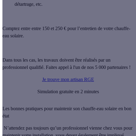
détartrage, etc.
Comptez entre
entre 150 et 250 €
pour l’entretien de votre chauffe-
eau solaire.
Dans tous les cas, les travaux doivent être réalisés par un
professionnel qualifié. Faites appel à l'un de nos 5 000 partenaires !
Je trouve mon artisan RGE
Simulation gratuite en 2 minutes
Les bonnes pratiques pour maintenir son chauffe-eau solaire en bon
état
N’attendez pas toujours qu’un professionnel vienne chez vous pour
maintenir votre installation, vous devez également être impliqué