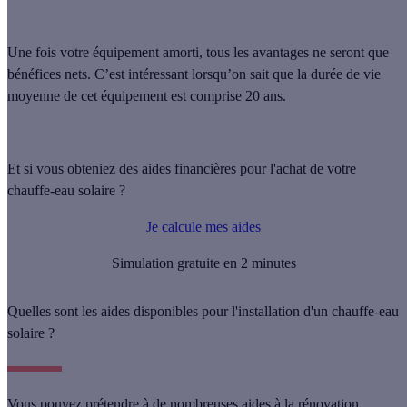
Une fois votre équipement amorti, tous les avantages ne seront que
bénéfices nets. C’est intéressant lorsqu’on sait que la durée de vie
moyenne de cet équipement est comprise
20 ans
.
Et si vous obteniez des aides financières pour l'achat de votre
chauffe-eau solaire ?
Je calcule mes aides
Simulation gratuite en 2 minutes
Quelles sont les aides disponibles pour l'installation d'un chauffe-eau
solaire ?
Vous pouvez prétendre à de nombreuses
aides à la rénovation