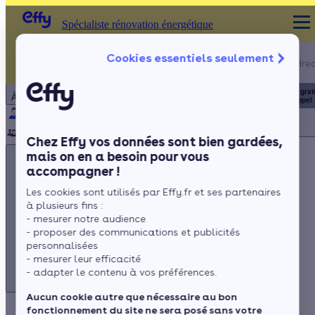
Spécialiste rénovation énergétique
Appelez-nous !
Cookies essentiels seulement
Spécialiste rénovation énergétique
du lundi au vendred
Particulier
Artisan / installateur
Entreprise / collectivité
8h à 19h
3456
Service grat
À propos
+ prix appel
Qui sommes-nous ?
Pourquoi Effy ?
Notre mission
Notre équipe
Rejoignez-nous
Presse
Chez Effy vos données sont bien gardées,
mais on en a besoin pour vous
accompagner !
Les cookies sont utilisés par Effy.fr et ses partenaires
à plusieurs fins :
Appelez-nous !
- mesurer notre audience
du lundi au vendredi - 8h à 19h
- proposer des communications et publicités
personnalisées
3456
Service gratuit
+ prix appel
- mesurer leur efficacité
- adapter le contenu à vos préférences.
Aucun cookie autre que nécessaire au bon
fonctionnement du site ne sera posé sans votre