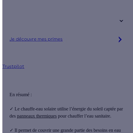
Une maison
Un appartement
Votre logement a été construit :
+ de 15 ans
Je découvre mes primes
Simulation gratuite en 2 minutes
Trustpilot
En résumé :
✓
Le chauffe‑eau solaire
utilise l’énergie du soleil
captée par
des
panneaux thermiques
pour chauffer l’eau sanitaire.
✓
Il permet de couvrir une
grande partie des besoins en eau