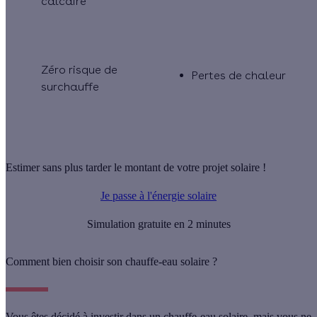
calcaire
Zéro risque de
Pertes de chaleur
surchauffe
Estimer sans plus tarder le montant de votre projet solaire !
Je passe à l'énergie solaire
Simulation gratuite en 2 minutes
Comment bien choisir son chauffe-eau solaire ?
Vous êtes décidé à investir dans un chauffe-eau solaire, mais vous ne