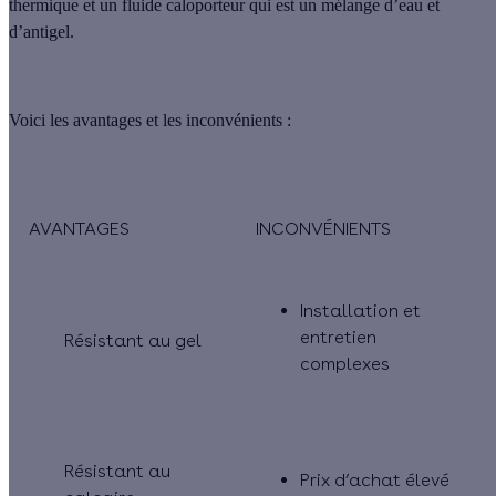
thermique et un fluide caloporteur qui est un mélange d’eau et
d’antigel.
Voici les avantages et les inconvénients :
AVANTAGES
INCONVÉNIENTS
Installation et
entretien
Résistant au gel
complexes
Résistant au
Prix d’achat élevé