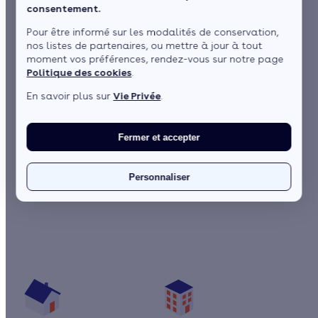
consentement.
Pour être informé sur les modalités de conservation,
nos listes de partenaires, ou mettre à jour à tout
moment vos préférences, rendez-vous sur notre page
Politique des cookies
.
En savoir plus sur
Vie Privée
.
Fermer et accepter
1 / 5
Chauffe-eau solaire : produisez votre eau chaude avec l’énergie
Personnaliser
gratuite du soleil
Quelles aides pour mon chauffe-eau ?
Vos travaux concernent :