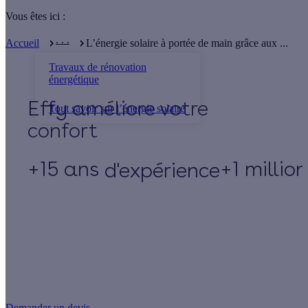
Vous êtes ici :
. . .
Accueil
L’énergie solaire à portée de main grâce aux ...
Travaux de rénovation
énergétique
Effy
Tout savoir sur l’énergie solaire
+15 ans
+1 millio
d'expérience
Un projet de rénovation énergétique ?
Demander un devis