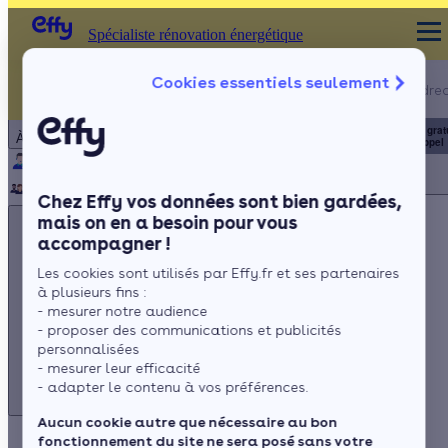
Spécialiste rénovation énergétique
Appelez-nous !
Cookies essentiels seulement
Spécialiste rénovation énergétique
du lundi au vendred
Particulier
Artisan / installateur
Entreprise / collectivité
8h à 19h
3456
Service grat
À propos
+ prix appel
Qui sommes-nous ?
Pourquoi Effy ?
Notre mission
Notre équipe
Rejoignez-nous
Presse
Chez Effy vos données sont bien gardées,
mais on en a besoin pour vous
accompagner !
Les cookies sont utilisés par Effy.fr et ses partenaires
à plusieurs fins :
Appelez-nous !
- mesurer notre audience
du lundi au vendredi - 8h à 19h
- proposer des communications et publicités
personnalisées
3456
Service gratuit
+ prix appel
- mesurer leur efficacité
- adapter le contenu à vos préférences.
Aucun cookie autre que nécessaire au bon
fonctionnement du site ne sera posé sans votre