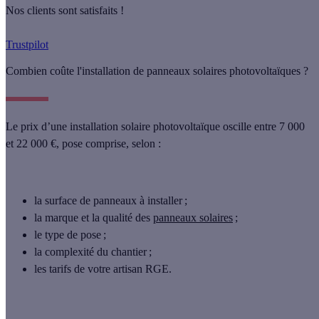
Nos clients sont satisfaits !
Trustpilot
Combien coûte l'installation de panneaux solaires photovoltaïques ?
Le prix d’une installation solaire photovoltaïque
oscille entre 7 000
et 22 000 €
, pose comprise, selon :
la surface de panneaux à installer ;
la marque et la qualité des
panneaux solaires
;
le type de pose ;
la complexité du chantier ;
les tarifs de votre artisan RGE.