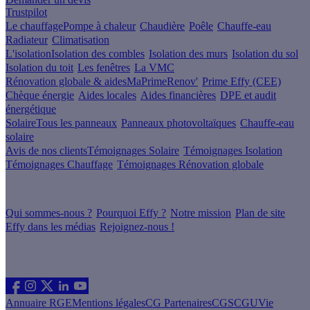
Trustpilot
Le chauffage
Pompe à chaleur
Chaudière
Poêle
Chauffe-eau
Radiateur
Climatisation
L'isolation
Isolation des combles
Isolation des murs
Isolation du sol
Isolation du toit
Les fenêtres
La VMC
Rénovation globale & aides
MaPrimeRenov'
Prime Effy (CEE)
Chèque énergie
Aides locales
Aides financières
DPE et audit
énergétique
Solaire
Tous les panneaux
Panneaux photovoltaïques
Chauffe-eau
solaire
Avis de nos clients
Témoignages Solaire
Témoignages Isolation
Témoignages Chauffage
Témoignages Rénovation globale
À propos
Qui sommes-nous ?
Pourquoi Effy ?
Notre mission
Plan de site
Effy dans les médias
Rejoignez-nous !
Les sites du groupe Effy
Suivez nous
Annuaire RGE
Mentions légales
CG Partenaires
CGS
CGU
Vie