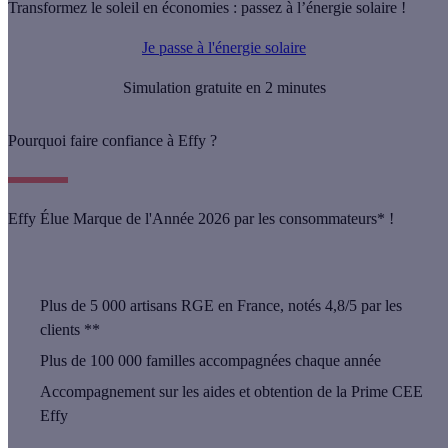
Transformez le soleil en économies : passez à l’énergie solaire !
Je passe à l'énergie solaire
Simulation gratuite en 2 minutes
Pourquoi faire confiance à Effy ?
Effy Élue Marque de l'Année 2026 par les consommateurs* !
Plus de
5 000 artisans
RGE en France, notés 4,8/5 par les
clients **
Plus de
100 000 familles
accompagnées chaque année
Accompagnement sur les aides et obtention de la Prime CEE
Effy