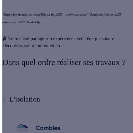
*Étude indépendante treetz/Toluna fin 2025 - poyfrance.com **Étude réalisée en 2025
auprès de 9 020 clients Effy
🎬 Notre client partage son expérience avec l’énergie solaire !
Découvrez son retour en vidéo.
Dans quel ordre réaliser ses travaux ?
1.
L'isolation