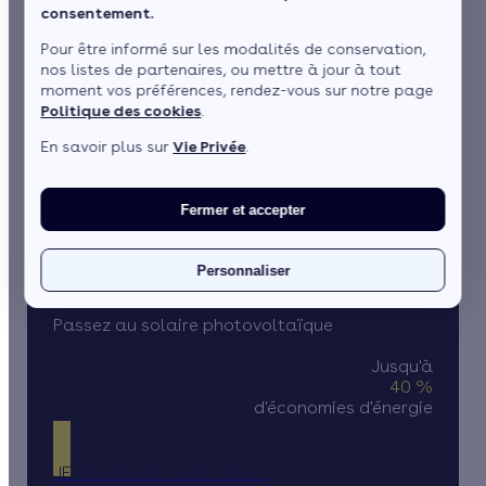
consentement.
Pour être informé sur les modalités de conservation,
nos listes de partenaires, ou mettre à jour à tout
moment vos préférences, rendez-vous sur notre page
Politique des cookies
.
En savoir plus sur
Vie Privée
.
1 / 5
Fermer et accepter
L’énergie solaire à portée de main grâce aux panneaux
photovoltaïques
Personnaliser
Passez au solaire photovoltaïque
Jusqu'à
40 %
d'économies d'énergie
JE DÉCOUVRE MES PRIMES