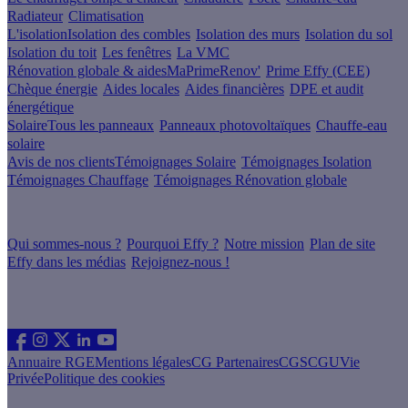
Radiateur
Climatisation
L'isolation
Isolation des combles
Isolation des murs
Isolation du sol
Isolation du toit
Les fenêtres
La VMC
Rénovation globale & aides
MaPrimeRenov'
Prime Effy (CEE)
Chèque énergie
Aides locales
Aides financières
DPE et audit
énergétique
Solaire
Tous les panneaux
Panneaux photovoltaïques
Chauffe-eau
solaire
Avis de nos clients
Témoignages Solaire
Témoignages Isolation
Témoignages Chauffage
Témoignages Rénovation globale
À propos
Qui sommes-nous ?
Pourquoi Effy ?
Notre mission
Plan de site
Effy dans les médias
Rejoignez-nous !
Les sites du groupe Effy
Suivez nous
Annuaire RGE
Mentions légales
CG Partenaires
CGS
CGU
Vie
Privée
Politique des cookies