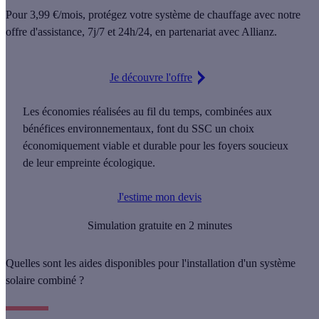
Pour
3,99 €/mois
, protégez votre système de chauffage avec notre
offre d'assistance,
7j/7 et 24h/24
, en partenariat avec Allianz.
Je découvre l'offre
Les économies réalisées au fil du temps, combinées aux
bénéfices environnementaux, font du SSC un choix
économiquement viable et durable pour les foyers soucieux
de leur empreinte écologique.
J'estime mon devis
Simulation gratuite en 2 minutes
Quelles sont les aides disponibles pour l'installation d'un système
solaire combiné ?