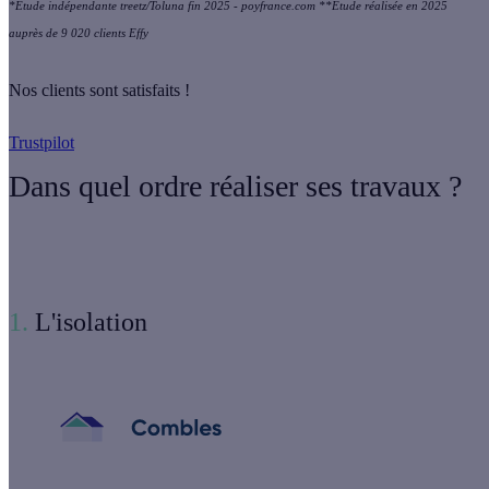
*Étude indépendante treetz/Toluna fin 2025 - poyfrance.com **Étude réalisée en 2025
auprès de 9 020 clients Effy
Nos clients sont satisfaits !
Trustpilot
Dans quel ordre réaliser ses travaux ?
1.
L'isolation