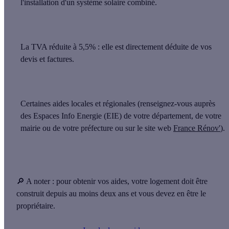
l'installation d'un système solaire combiné.
La TVA réduite à 5,5%
: elle est directement déduite de vos
devis et factures.
Certaines
aides locales et régionales
(renseignez-vous auprès
des Espaces Info Energie (EIE) de votre département, de votre
mairie ou de votre préfecture ou sur le site web
France Rénov'
).
🔎 A noter :
pour obtenir vos aides, votre logement doit être
construit depuis au moins deux ans et vous devez en être le
propriétaire.