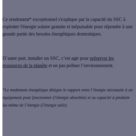
Ce rendement* exceptionnel s'explique par la capacité du SSC à
exploiter l'énergie solaire gratuite et inépuisable pour répondre à une
grande partie des besoins énergétiques domestiques.
D’autre part, installer un SSC, c’est agir pour
préserver les
ressources de la planète
et ne pas polluer l’environnement.
*Le rendement énergétique désigne le rapport entre l’énergie nécessaire à un
équipement pour fonctionner (l'énergie absorbée) et sa capacité à produire
lui-même de l’énergie (l'énergie utile).