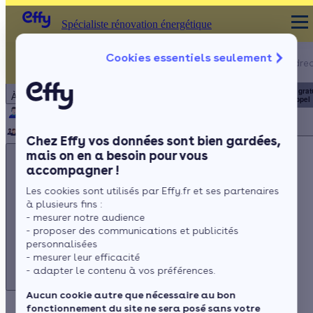
Spécialiste rénovation énergétique
Appelez-nous !
Cookies essentiels seulement
Spécialiste rénovation énergétique
du lundi au vendred
Particulier
Artisan / installateur
Entreprise / collectivité
8h à 19h
3456
Service grat
À propos
+ prix appel
Qui sommes-nous ?
Pourquoi Effy ?
Notre mission
Notre équipe
Rejoignez-nous
Presse
Chez Effy vos données sont bien gardées,
mais on en a besoin pour vous
accompagner !
Les cookies sont utilisés par Effy.fr et ses partenaires
à plusieurs fins :
Appelez-nous !
- mesurer notre audience
du lundi au vendredi - 8h à 19h
- proposer des communications et publicités
personnalisées
3456
Service gratuit
+ prix appel
- mesurer leur efficacité
- adapter le contenu à vos préférences.
Aucun cookie autre que nécessaire au bon
fonctionnement du site ne sera posé sans votre