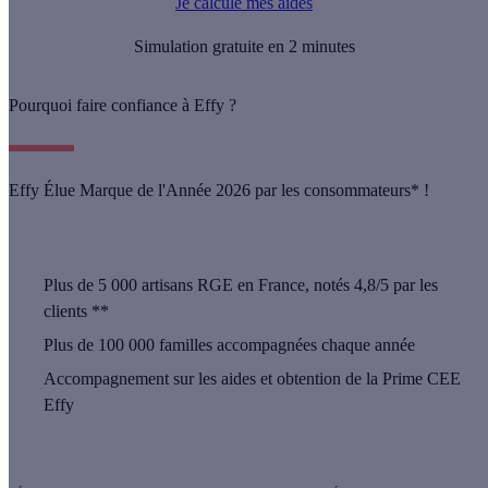
Je calcule mes aides
Simulation gratuite en 2 minutes
Pourquoi faire confiance à Effy ?
Effy Élue Marque de l'Année 2026 par les consommateurs* !
Plus de
5 000 artisans
RGE en France, notés 4,8/5 par les
clients **
Plus de
100 000 familles
accompagnées chaque année
Accompagnement sur les aides et obtention de la Prime CEE
Effy