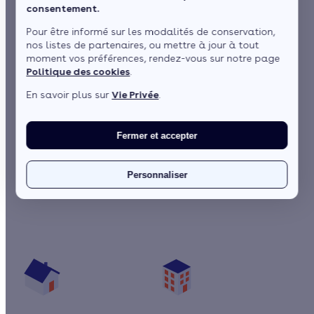
consentement.
Pour être informé sur les modalités de conservation,
nos listes de partenaires, ou mettre à jour à tout
moment vos préférences, rendez-vous sur notre page
Politique des cookies
.
En savoir plus sur
Vie Privée
.
Fermer et accepter
1 / 5
Qu'est-ce qu'un système solaire combiné ?
Personnaliser
Les aides pour mon système solaire combiné
Vos travaux concernent :
Une maison
Un appartement