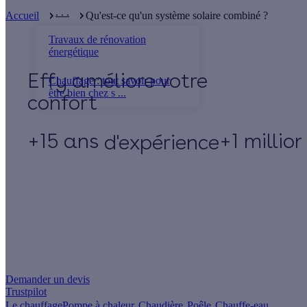
. . .
Accueil
Qu'est-ce qu'un système solaire combiné ?
Travaux de rénovation
énergétique
Effy
Chauffage : tout savoir pour
être bien chez s ...
+15 ans
+1 millio
d'expérience
Un projet de rénovation énergétique ?
Demander un devis
Trustpilot
Le chauffage
Pompe à chaleur
Chaudière
Poêle
Chauffe-eau