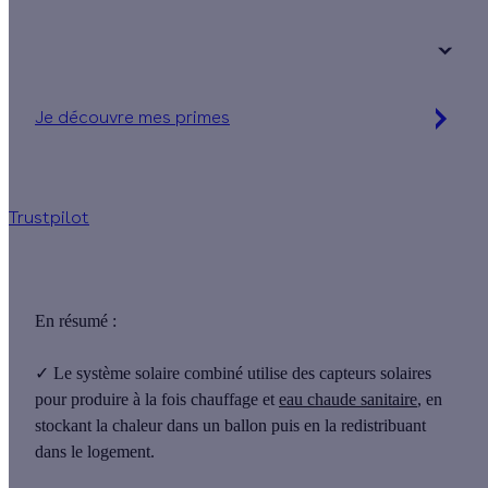
Votre logement a été construit :
+ de 15 ans
Je découvre mes primes
Jusqu'à 15 560 € d'aides financières
Trustpilot
En résumé :
✓
Le
système solaire combiné
utilise des capteurs solaires
pour produire à la fois
chauffage et
eau chaude sanitaire
, en
stockant la chaleur dans un ballon puis en la redistribuant
dans le logement.