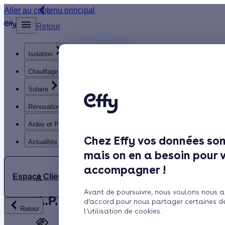
Aller au contenu principal
Retour
Isolation
Chauffage
Solaire
Rénovation globale
Aides et Primes
Chez Effy vos données son
Actualités
mais on en a besoin pour 
accompagner !
Espace Client
A
Avant de poursuivre, nous voulons nous a
A.P.C.
d’accord pour nous partager certaines d
Retour
l’utilisation de cookies.