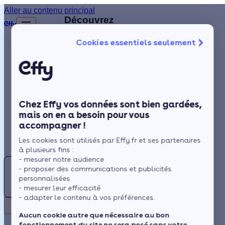
Aller au contenu principal
Retour
Découvrez
d'autres
Cookies essentiels seulement
artisans
Isolation
disponibles
à
Chauffage
proximité
Solaire
Chez Effy vos données sont bien gardées,
Rénovation globale
HH
mais on en a besoin pour vous
accompagner !
Aides et Primes
HBE
Les cookies sont utilisés par Effy.fr et ses partenaires
HELIOS
Actualités
à plusieurs fins :
BATIMENT
- mesurer notre audience
FD
ENERGIE
- proposer des communications et publicités
Espace Client
personnalisées
FRANCE
- mesurer leur efficacité
- adapter le contenu à vos préférences.
DISTRIBUTION
5.0 (10 avis)
Retour
BIOMASSE
Aucun cookie autre que nécessaire au bon
Gimel-
fonctionnement du site ne sera posé sans votre