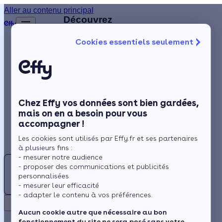
Aller au contenu principal
Retour
Découvrez
d'autres
Cookies essentiels seulement
artisans
Isolation
disponibles
à
Chauffage
proximité
Solaire
Chez Effy vos données sont bien gardées,
Rénovation globale
IE
mais on en a besoin pour vous
accompagner !
Aides et Primes
INOTECH
Les cookies sont utilisés par Effy.fr et ses partenaires
ENERGY
Actualités
à plusieurs fins :
- mesurer notre audience
GE
- proposer des communications et publicités
5.0 (3 avis)
Espace Client
personnalisées
GIFFRE
- mesurer leur efficacité
Marnaz -
- adapter le contenu à vos préférences.
ENERGIES
à 9 km
Retour
Aucun cookie autre que nécessaire au bon
fonctionnement du site ne sera posé sans votre
Travaux