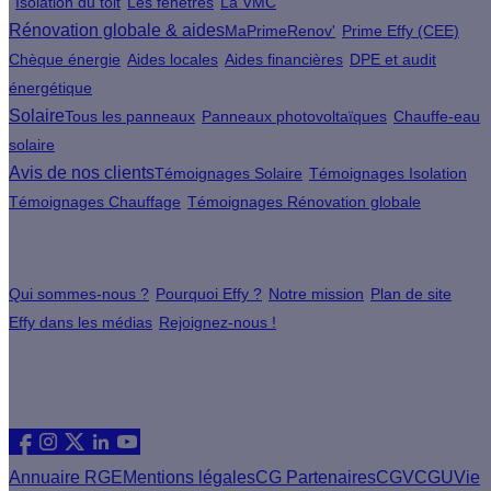
Isolation du toit
Les fenêtres
La VMC
Rénovation globale & aides
MaPrimeRenov'
Prime Effy (CEE)
Chèque énergie
Aides locales
Aides financières
DPE et audit
énergétique
Solaire
Tous les panneaux
Panneaux photovoltaïques
Chauffe-eau
solaire
Avis de nos clients
Témoignages Solaire
Témoignages Isolation
Témoignages Chauffage
Témoignages Rénovation globale
À propos
Qui sommes-nous ?
Pourquoi Effy ?
Notre mission
Plan de site
Effy dans les médias
Rejoignez-nous !
Les sites du groupe Effy
Suivez nous
Annuaire RGE
Mentions légales
CG Partenaires
CGV
CGU
Vie