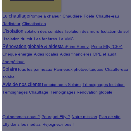
Le chauffage
Pompe à chaleur
Chaudière
Poêle
Chauffe-eau
Radiateur
Climatisation
L'isolation
Isolation des combles
Isolation des murs
Isolation du sol
Isolation du toit
Les fenêtres
La VMC
Rénovation globale & aides
MaPrimeRenov'
Prime Effy (CEE)
Chèque énergie
Aides locales
Aides financières
DPE et audit
énergétique
Solaire
Tous les panneaux
Panneaux photovoltaïques
Chauffe-eau
solaire
Avis de nos clients
Témoignages Solaire
Témoignages Isolation
Témoignages Chauffage
Témoignages Rénovation globale
À propos
Qui sommes-nous ?
Pourquoi Effy ?
Notre mission
Plan de site
Effy dans les médias
Rejoignez-nous !