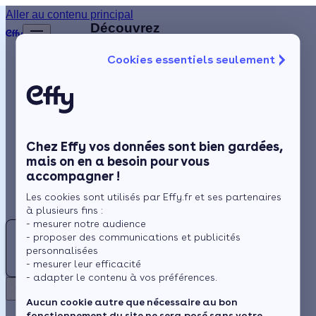
Aller au contenu principal
Retour
Découvrez
d'autres
Cookies essentiels seulement
artisans
Isolation
disponibles
à
Chauffage
proximité
Solaire
Chez Effy vos données sont bien gardées,
Rénovation globale
MV
mais on en a besoin pour vous
accompagner !
Aides et Primes
MS
Les cookies sont utilisés par Effy.fr et ses partenaires
VANGUARD
Actualités
à plusieurs fins :
CONSTRUCTION
- mesurer notre audience
E
- proposer des communications et publicités
Pas
Espace Client
personnalisées
ECO.ENRGIE
- mesurer leur efficacité
encore
- adapter le contenu à vos préférences.
d'avis
Retour
Aucun cookie autre que nécessaire au bon
Paris 8e
fonctionnement du site ne sera posé sans votre