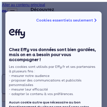
Aller au contenu principal
Retour
Découvrez
d'autres
Cookies essentiels seulement
artisans
Isolation
disponibles
à
Chauffage
proximité
Solaire
Chez Effy vos données sont bien gardées,
Rénovation globale
DE
mais on en a besoin pour vous
accompagner !
Aides et Primes
DELICOURT
Les cookies sont utilisés par Effy.fr et ses partenaires
ENERGIES
Actualités
à plusieurs fins :
- mesurer notre audience
DR
- proposer des communications et publicités
4.8 (181
Espace Client
personnalisées
DBC
avis)
- mesurer leur efficacité
- adapter le contenu à vos préférences.
RENOVATION
Boves -
Retour
Aucun cookie autre que nécessaire au bon
à 3 km
fonctionnement du site ne sera posé sans votre