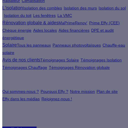
Radiateur
Climatisation
L'isolation
Isolation des combles
Isolation des murs
Isolation du sol
Isolation du toit
Les fenêtres
La VMC
Rénovation globale & aides
MaPrimeRenov'
Prime Effy (CEE)
Chèque énergie
Aides locales
Aides financières
DPE et audit
énergétique
Solaire
Tous les panneaux
Panneaux photovoltaïques
Chauffe-eau
solaire
Avis de nos clients
Témoignages Solaire
Témoignages Isolation
Témoignages Chauffage
Témoignages Rénovation globale
À propos
Qui sommes-nous ?
Pourquoi Effy ?
Notre mission
Plan de site
Effy dans les médias
Rejoignez-nous !
Les sites du groupe Effy
Suivez nous