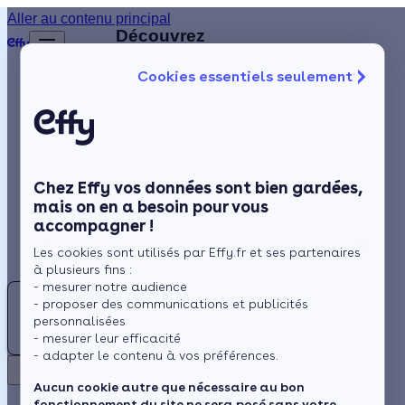
Aller au contenu principal
Retour
Découvrez
d'autres
Cookies essentiels seulement
artisans
Isolation
disponibles
à
Chauffage
proximité
Solaire
Chez Effy vos données sont bien gardées,
Rénovation globale
AH
mais on en a besoin pour vous
accompagner !
Aides et Primes
ARC
Les cookies sont utilisés par Effy.fr et ses partenaires
HABITAT
Actualités
à plusieurs fins :
- mesurer notre audience
SD
- proposer des communications et publicités
4.9 (22 avis)
Espace Client
personnalisées
SOLUTION
- mesurer leur efficacité
Tencin -
- adapter le contenu à vos préférences.
DE
à 4 km
Retour
CHAUFFAGE
Aucun cookie autre que nécessaire au bon
fonctionnement du site ne sera posé sans votre
Travaux