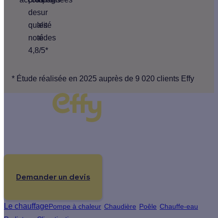
de
sur
qualité
les
noté
aides
4,8/5*
* Étude réalisée en 2025 auprès de 9 020 clients Effy
Un projet de rénovation énergétique ?
Demander un devis
Le chauffage
Pompe à chaleur
Chaudière
Poêle
Chauffe-eau