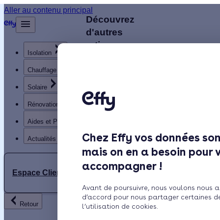
Aller au contenu principal
Découvrez
Retour
d'autres
artisans
Isolation
disponibles
à
Chauffage
proximité
Solaire
Rénovation globale
EL
Aides et Primes
ETS
Chez Effy vos données son
LAVERGNE
Actualités
mais on en a besoin pour 
ANDRE
accompagner !
Espace Client
SL
4.9 (7
Avant de poursuivre, nous voulons nous a
SAS
avis)
d’accord pour nous partager certaines d
Retour
LAJOINIE
l’utilisation de cookies.