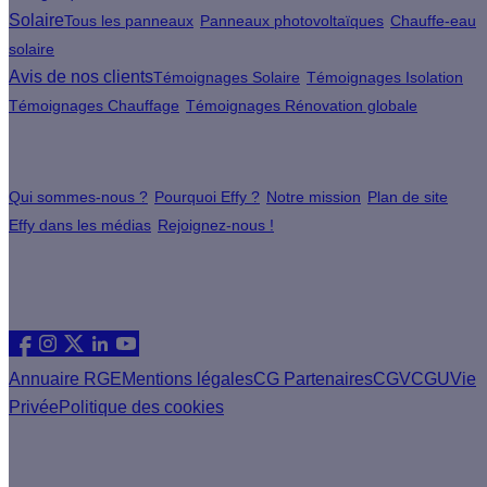
Solaire
Tous les panneaux
Panneaux photovoltaïques
Chauffe-eau
solaire
Avis de nos clients
Témoignages Solaire
Témoignages Isolation
Témoignages Chauffage
Témoignages Rénovation globale
À propos
Qui sommes-nous ?
Pourquoi Effy ?
Notre mission
Plan de site
Effy dans les médias
Rejoignez-nous !
Les sites du groupe Effy
Suivez nous
Annuaire RGE
Mentions légales
CG Partenaires
CGV
CGU
Vie
Privée
Politique des cookies
Vous êtes un artisan RGE ?