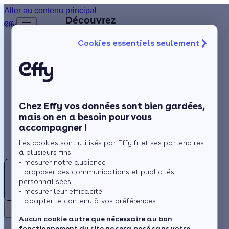
Aller au contenu principal
Retour
Découvrez
d'autres
Cookies essentiels seulement
artisans
Isolation
disponibles
à
Chauffage
proximité
Solaire
Chez Effy vos données sont bien gardées,
Rénovation globale
Q
mais on en a besoin pour vous
accompagner !
Aides et Primes
QUALITHERM
Les cookies sont utilisés par Effy.fr et ses partenaires
Actualités
Pas encore
à plusieurs fins :
- mesurer notre audience
d'avis
CC
- proposer des communications et publicités
Espace Client
personnalisées
L'Isle-
CHEMINEES
- mesurer leur efficacité
Jourdain
- adapter le contenu à vos préférences.
CAMPO
Retour
Travaux
Aucun cookie autre que nécessaire au bon
fonctionnement du site ne sera posé sans votre