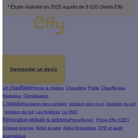
* Étude réalisée en 2025 auprès de 9 020 clients Effy
Un projet de rénovation énergétique ?
Demander un devis
Le chauffage
Pompe à chaleur
Chaudière
Poêle
Chauffe-eau
Radiateur
Climatisation
L'isolation
Isolation des combles
Isolation des murs
Isolation du sol
Isolation du toit
Les fenêtres
La VMC
Rénovation globale & aides
MaPrimeRenov'
Prime Effy (CEE)
Chèque énergie
Aides locales
Aides financières
DPE et audit
énergétique