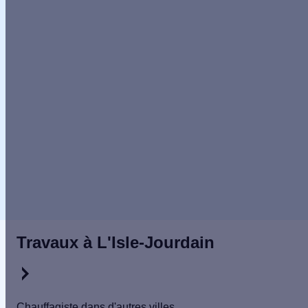
5/5
Publié le
25/10/2019
1
2
Travaux à L'Isle-Jourdain
Chauffagiste dans d'autres villes