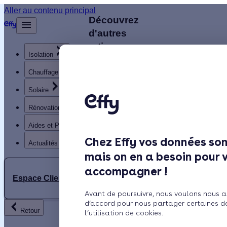
Aller au contenu principal
Découvrez
Retour
d'autres
artisans
Isolation
disponibles
à
Chauffage
proximité
Solaire
Rénovation globale
AS
Aides et Primes
AUVEZERE
Chez Effy vos données son
SERVICE
Actualités
mais on en a besoin pour 
accompagner !
4.9 (13
Espace Client
AC
avis)
Avant de poursuivre, nous voulons nous a
AD
d’accord pour nous partager certaines d
Retour
CHAUFFAGE
l’utilisation de cookies.
Sainte-