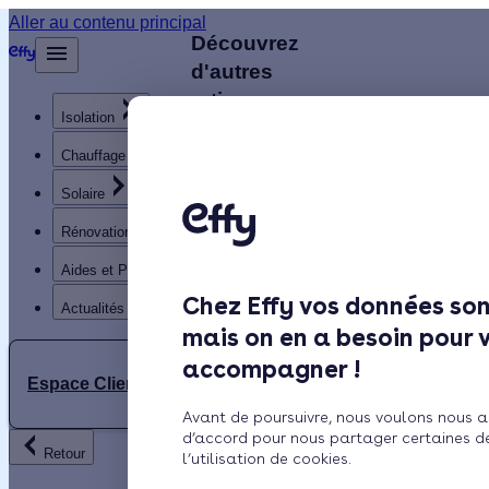
Aller au contenu principal
Découvrez
Retour
d'autres
artisans
Isolation
disponibles
à
Chauffage
proximité
Solaire
Rénovation globale
V
Aides et Primes
VIRMONT
Chez Effy vos données son
Actualités
mais on en a besoin pour 
5.0 (3
accompagner !
avis)
Espace Client
LE
Avord
Avant de poursuivre, nous voulons nous a
LAST
d’accord pour nous partager certaines d
- à 6 km
Retour
ENERGIE
l’utilisation de cookies.
Travaux