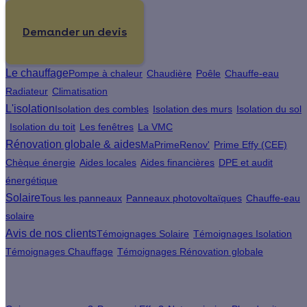
Demander un devis
Le chauffage
Pompe à chaleur
Chaudière
Poêle
Chauffe-eau
Radiateur
Climatisation
L'isolation
Isolation des combles
Isolation des murs
Isolation du sol
Isolation du toit
Les fenêtres
La VMC
Rénovation globale & aides
MaPrimeRenov'
Prime Effy (CEE)
Chèque énergie
Aides locales
Aides financières
DPE et audit
énergétique
Solaire
Tous les panneaux
Panneaux photovoltaïques
Chauffe-eau
solaire
Avis de nos clients
Témoignages Solaire
Témoignages Isolation
Témoignages Chauffage
Témoignages Rénovation globale
À propos