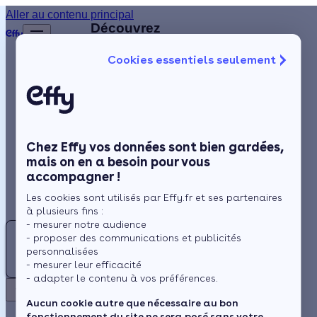
Aller au contenu principal
Retour
Découvrez
d'autres
Cookies essentiels seulement
artisans
Isolation
disponibles
à
Chauffage
proximité
Solaire
Chez Effy vos données sont bien gardées,
Rénovation globale
SS
mais on en a besoin pour vous
accompagner !
Aides et Primes
SD SARL
Les cookies sont utilisés par Effy.fr et ses partenaires
Actualités
à plusieurs fins :
- mesurer notre audience
4.7 (7 avis)
ER
- proposer des communications et publicités
Espace Client
Jargeau
personnalisées
ETABLISSEMENTS
- mesurer leur efficacité
- à 9 km
- adapter le contenu à vos préférences.
ROBART
Retour
Travaux
Aucun cookie autre que nécessaire au bon
fonctionnement du site ne sera posé sans votre
proposés