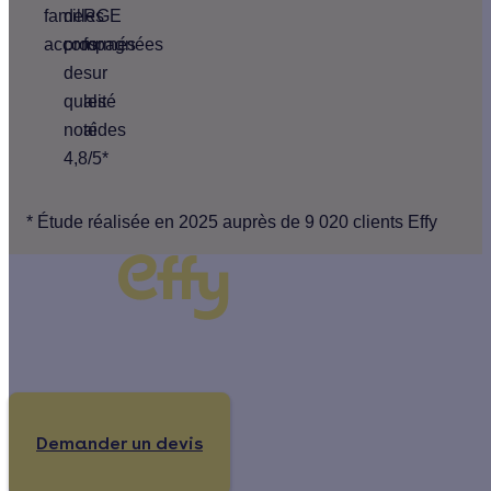
familles
de
RGE
accompagnées
pros
formés
de
sur
qualité
les
noté
aides
4,8/5*
* Étude réalisée en 2025 auprès de 9 020 clients Effy
Un projet de rénovation énergétique ?
Demander un devis