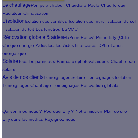
Le chauffage
Pompe à chaleur
Chaudière
Poêle
Chauffe-eau
Radiateur
Climatisation
L'isolation
Isolation des combles
Isolation des murs
Isolation du sol
Isolation du toit
Les fenêtres
La VMC
Rénovation globale & aides
MaPrimeRenov'
Prime Effy (CEE)
Chèque énergie
Aides locales
Aides financières
DPE et audit
énergétique
Solaire
Tous les panneaux
Panneaux photovoltaïques
Chauffe-eau
solaire
Avis de nos clients
Témoignages Solaire
Témoignages Isolation
Témoignages Chauffage
Témoignages Rénovation globale
À propos
Qui sommes-nous ?
Pourquoi Effy ?
Notre mission
Plan de site
Effy dans les médias
Rejoignez-nous !
Les sites du groupe Effy