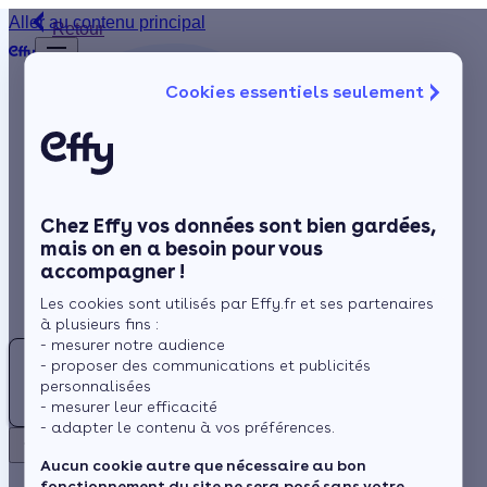
Aller au contenu principal
Retour
Cookies essentiels seulement
Isolation
Chauffage
Solaire
Chez Effy vos données sont bien gardées,
Rénovation globale
mais on en a besoin pour vous
accompagner !
Aides et Primes
Les cookies sont utilisés par Effy.fr et ses partenaires
Actualités
à plusieurs fins :
- mesurer notre audience
G
- proposer des communications et publicités
Espace Client
personnalisées
GOURDON
- mesurer leur efficacité
- adapter le contenu à vos préférences.
Retour
Aucun cookie autre que nécessaire au bon
fonctionnement du site ne sera posé sans votre