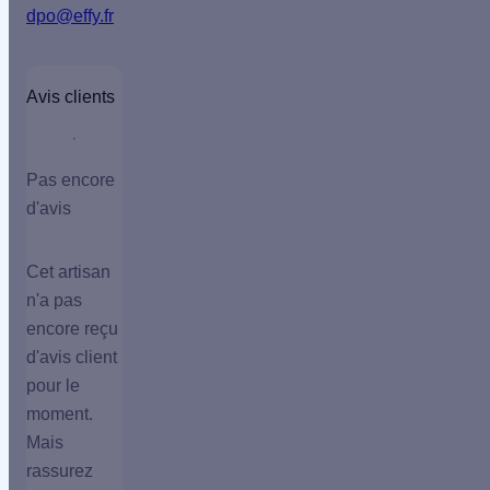
dpo@effy.fr
Avis clients
Pas encore
d'avis
Cet artisan
n'a pas
encore reçu
d'avis client
pour le
moment.
Mais
rassurez