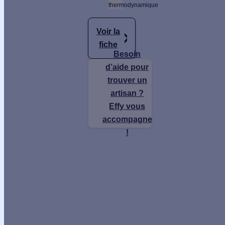
ADEME,
thermodynamique
RCS).
Pour
Voir la
toute
fiche
Besoin
demande
d’aide pour
de
trouver un
rectification,
artisan ?
suppression
Effy vous
ou
accompagne
d'exercice
!
de vos
droits,
vous
pouvez
contacter
dpo@effy.fr
Description