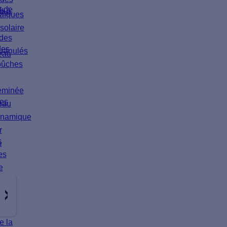
t de
 du
e à
taïques
solaire
 des
des
granulés
eau
bûches
heminée
ves
eau
ynamique
r
s
e
es
e
e la