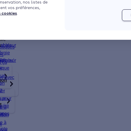
nservation, nos listes de
ent vos préférences,
s cookies
.
aleur
Demander un devi
chaleur
le
aire
ire
s
ables
chaleur
stiques
ergie
é
es
chaleur
que
Rénov'
 et
 ça
ique
ue
que
ion avec
mon
t
on
%
Z
ser
que
s pour
t
riété
e
e à
rime
ages
tion
e
e à
x
ypte
ides