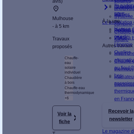
solaires
avis)
Ils parlen
nrgie.sav@gmail.com
Isolation
Chaudièr
photovol
nous
17 RUE DU
sol
bûches
Système 
Mulhouse
À la une
BEAU SITE,
Le poêle
Isolation
combiné
- à 5 km
Hausse 
68440
fenêtres
Poêle à 
Chauffe-
prix de
Zimmersheim
VMC
Poêle à 
Travaux
solaire
l'énergie
SIRET :
Autres travaux
proposés
Quelles
75375464700026
Insert c
Chauffe-
alternati
Chauffe-
eau
Vous
au fioul ?
solaire
thermod
individuel
habitez
Les
Radiateu
Chaudière
à bois
passoire
électriqu
Une maison
Chauffe-eau
thermiqu
thermodynamique
Votre
+6
en Franc
logement
Recevoir la
a été
Voir la
newsletter
construit
fiche
Le magazine d
T
Plus de 15 ans