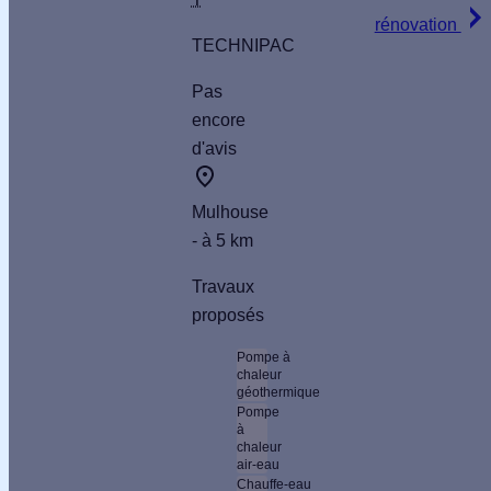
rénovation
Je
TECHNIPAC
demande
Pas
mon devis
encore
Les
d'avis
données
de
Mulhouse
contact
- à 5 km
du
professionnel
Travaux
sont des
proposés
données
publiques
Pompe à
chaleur
issues de
géothermique
Pompe
registres
à
officiels
chaleur
air-eau
(ex :
Chauffe-eau