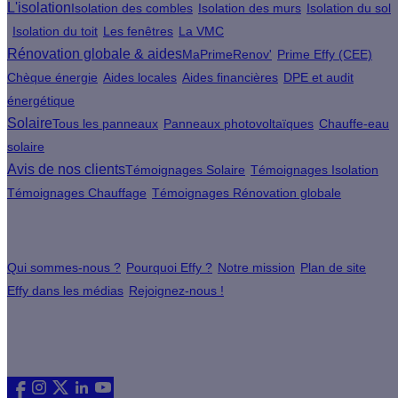
L'isolation
Isolation des combles
Isolation des murs
Isolation du sol
Isolation du toit
Les fenêtres
La VMC
Rénovation globale & aides
MaPrimeRenov'
Prime Effy (CEE)
Chèque énergie
Aides locales
Aides financières
DPE et audit
énergétique
Solaire
Tous les panneaux
Panneaux photovoltaïques
Chauffe-eau
solaire
Avis de nos clients
Témoignages Solaire
Témoignages Isolation
Témoignages Chauffage
Témoignages Rénovation globale
À propos
Qui sommes-nous ?
Pourquoi Effy ?
Notre mission
Plan de site
Effy dans les médias
Rejoignez-nous !
Les sites du groupe Effy
Suivez nous