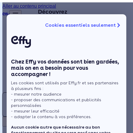
Aller au contenu principal
Retour
Découvrez
d'autres
Cookies essentiels seulement
artisans
Isolation
disponibles
à
Chauffage
proximité
Solaire
Chez Effy vos données sont bien gardées,
Rénovation globale
B
mais on en a besoin pour vous
accompagner !
Aides et Primes
BATIENERGIES
Les cookies sont utilisés par Effy.fr et ses partenaires
Actualités
à plusieurs fins :
- mesurer notre audience
5.0 (2 avis)
DF
- proposer des communications et publicités
Espace Client
personnalisées
DZ
- mesurer leur efficacité
Valenciennes
- adapter le contenu à vos préférences.
FRANCE
Retour
Travaux
Aucun cookie autre que nécessaire au bon
fonctionnement du site ne sera posé sans votre
proposés