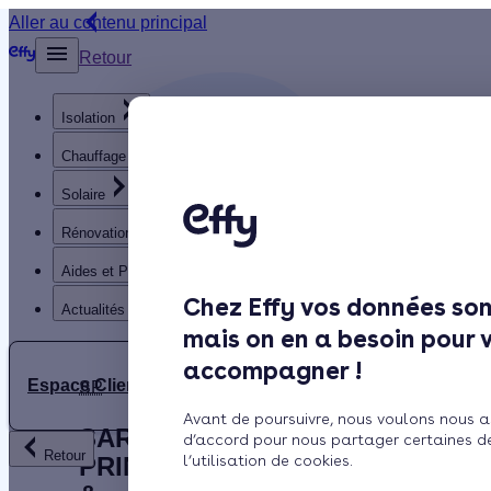
Aller au contenu principal
Retour
Isolation
Chauffage
Solaire
Rénovation globale
Aides et Primes
Chez Effy vos données son
Actualités
mais on en a besoin pour 
accompagner !
Espace Client
SP
Avant de poursuivre, nous voulons nous a
SARL
d’accord pour nous partager certaines d
Retour
PRINTANNIER
l’utilisation de cookies.