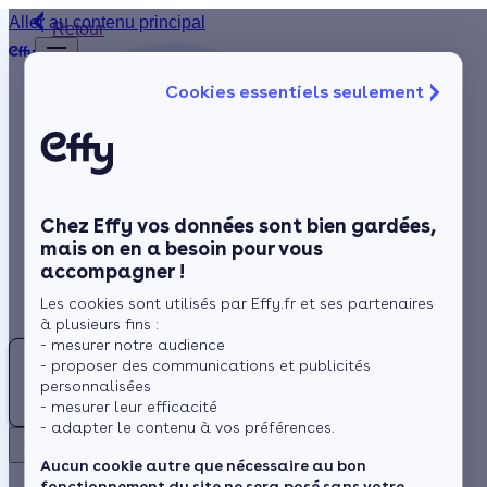
Aller au contenu principal
Retour
Cookies essentiels seulement
Isolation
Chauffage
Solaire
Chez Effy vos données sont bien gardées,
Rénovation globale
mais on en a besoin pour vous
accompagner !
Aides et Primes
Les cookies sont utilisés par Effy.fr et ses partenaires
Actualités
à plusieurs fins :
- mesurer notre audience
EE
- proposer des communications et publicités
Espace Client
personnalisées
EXPERT
- mesurer leur efficacité
- adapter le contenu à vos préférences.
ENERGY
Retour
Aucun cookie autre que nécessaire au bon
fonctionnement du site ne sera posé sans votre