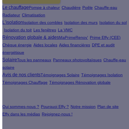
Le chauffage
Pompe à chaleur
Chaudière
Poêle
Chauffe-eau
Radiateur
Climatisation
L'isolation
Isolation des combles
Isolation des murs
Isolation du sol
Isolation du toit
Les fenêtres
La VMC
Rénovation globale & aides
MaPrimeRenov'
Prime Effy (CEE)
Chèque énergie
Aides locales
Aides financières
DPE et audit
énergétique
Solaire
Tous les panneaux
Panneaux photovoltaïques
Chauffe-eau
solaire
Avis de nos clients
Témoignages Solaire
Témoignages Isolation
Témoignages Chauffage
Témoignages Rénovation globale
À propos
Qui sommes-nous ?
Pourquoi Effy ?
Notre mission
Plan de site
Effy dans les médias
Rejoignez-nous !
Les sites du groupe Effy