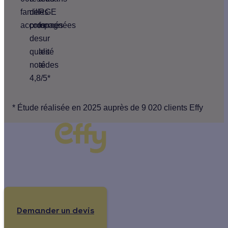
familles
de
RGE
accompagnées
pros
formés
de
sur
qualité
les
noté
aides
4,8/5*
* Étude réalisée en 2025 auprès de 9 020 clients Effy
Un projet de rénovation énergétique ?
Demander un devis