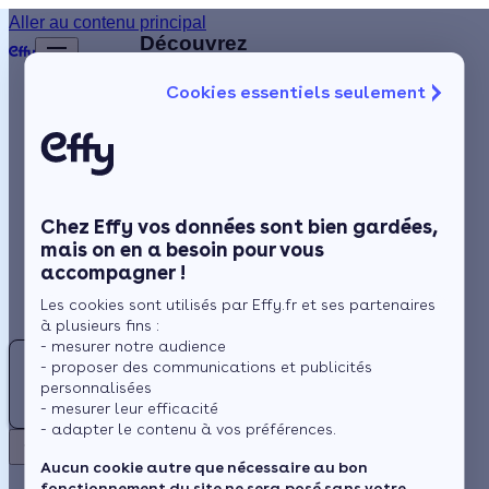
Aller au contenu principal
Retour
Découvrez
d'autres
Cookies essentiels seulement
artisans
Isolation
disponibles
à
Chauffage
proximité
Solaire
Chez Effy vos données sont bien gardées,
Rénovation globale
JD
mais on en a besoin pour vous
accompagner !
Aides et Primes
JOANNY
Les cookies sont utilisés par Effy.fr et ses partenaires
DA CRUZ
Actualités
à plusieurs fins :
- mesurer notre audience
CA
- proposer des communications et publicités
5.0 (3 avis)
Espace Client
personnalisées
CURT
- mesurer leur efficacité
Sarlat-
- adapter le contenu à vos préférences.
ATELIER
la-Canéda
Retour
BOIS
Aucun cookie autre que nécessaire au bon
fonctionnement du site ne sera posé sans votre
Travaux