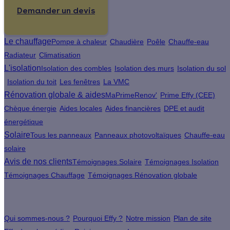
Demander un devis
Le chauffage
Pompe à chaleur
Chaudière
Poêle
Chauffe-eau
Radiateur
Climatisation
L'isolation
Isolation des combles
Isolation des murs
Isolation du sol
Isolation du toit
Les fenêtres
La VMC
Rénovation globale & aides
MaPrimeRenov'
Prime Effy (CEE)
Chèque énergie
Aides locales
Aides financières
DPE et audit
énergétique
Solaire
Tous les panneaux
Panneaux photovoltaïques
Chauffe-eau
solaire
Avis de nos clients
Témoignages Solaire
Témoignages Isolation
Témoignages Chauffage
Témoignages Rénovation globale
À propos
Qui sommes-nous ?
Pourquoi Effy ?
Notre mission
Plan de site