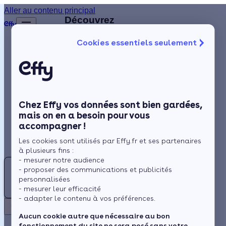
Aller au contenu principal
Retour
Découvrez
d'autres
Cookies essentiels seulement
artisans
Isolation
disponibles
à
Chauffage
proximité
Solaire
Chez Effy vos données sont bien gardées,
Rénovation globale
E
mais on en a besoin pour vous
accompagner !
Aides et Primes
EASYCHAUFF
Les cookies sont utilisés par Effy.fr et ses partenaires
Actualités
à plusieurs fins :
- mesurer notre audience
5.0 (1 avis)
TG
- proposer des communications et publicités
Espace Client
Paris 9e
personnalisées
T G S P
- mesurer leur efficacité
Arrondissement
- adapter le contenu à vos préférences.
Retour
Travaux
Aucun cookie autre que nécessaire au bon
fonctionnement du site ne sera posé sans votre
proposés