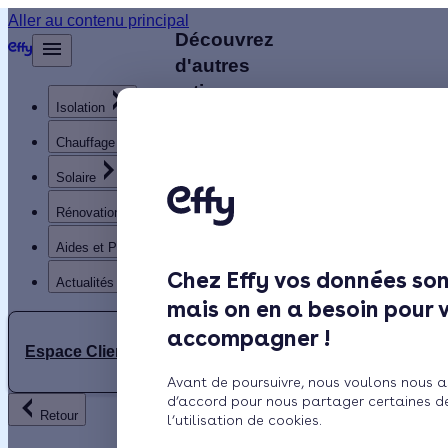
Aller au contenu principal
Découvrez
Retour
d'autres
artisans
Isolation
disponibles
à
Chauffage
proximité
Solaire
Rénovation globale
J
Aides et Primes
JUILLY
Chez Effy vos données son
Actualités
mais on en a besoin pour 
4.9 (127
accompagner !
avis)
Espace Client
LT
Avant de poursuivre, nous voulons nous a
LANGE
d’accord pour nous partager certaines d
Nogent-
Retour
THIERRY
l’utilisation de cookies.
sur-Aube